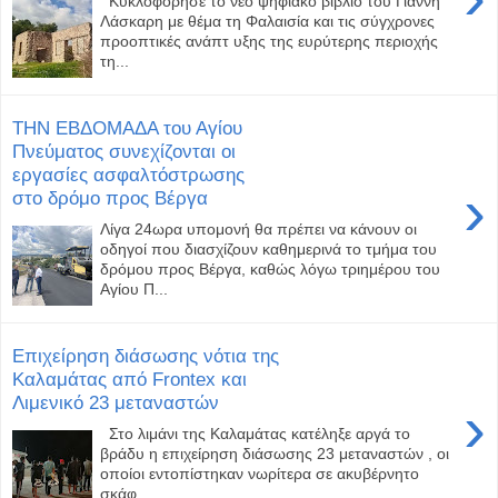
Κυκλοφόρησε το νέο ψηφιακό βιβλίο του Γιάννη
Λάσκαρη με θέμα τη Φαλαισία και τις σύγχρονες
προοπτικές ανάπτ υξης της ευρύτερης περιοχής
τη...
ΤΗΝ ΕΒΔΟΜΑΔΑ του Αγίου
Πνεύματος συνεχίζονται οι
εργασίες ασφαλτόστρωσης
›
στο δρόμο προς Βέργα
Λίγα 24ωρα υπομονή θα πρέπει να κάνουν οι
οδηγοί που διασχίζουν καθημερινά το τμήμα του
δρόμου προς Βέργα, καθώς λόγω τριημέρου του
Αγίου Π...
Επιχείρηση διάσωσης νότια της
Καλαμάτας από Frontex και
Λιμενικό 23 μεταναστών
›
Στο λιμάνι της Καλαμάτας κατέληξε αργά το
βράδυ η επιχείρηση διάσωσης 23 μεταναστών , οι
οποίοι εντοπίστηκαν νωρίτερα σε ακυβέρνητο
σκάφ...