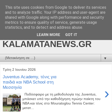
This site uses cookies from Google to deliver its services
kalamatanews.gr -
and to analyze traffic. Your IP address and user-agent are
shared with Google along with performance and security
ΜΕΣΣΗΝΙΑΚΑ ΝΕΑ
metrics to ensure quality of service, generate usage
statistics, and to detect and address abuse.
ONLINE-
LEARN MORE
GOT IT
KALAMATANEWS.GR
▼
Τρίτη 2 Ιουνίου 2026
Juventus Academy, τένις για
παιδιά και NBA School στη
Μεσσηνία
›
Ποδόσφαιρο με τη μεθοδολογία της Juventus,
μπάσκετ υπό την καθοδήγηση πρώην παίκτη του
NBA και τένις στο Mouratoglou Tennis Center:
μετατ...