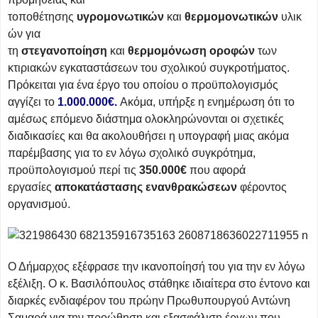
τοποθέτησης
υγρομονωτικών
και
θερμομονωτικών
υλικ
ών για
τη
στεγανοποίηση
και
θερμομόνωση
οροφών
των
κτιριακών εγκαταστάσεων του σχολικού συγκροτήματος.
Πρόκειται για ένα έργο του οποίου ο προϋπολογισμός
αγγίζει το
1.000.000€.
Ακόμα, υπήρξε η ενημέρωση ότι το
αμέσως επόμενο διάστημα ολοκληρώνονται οι σχετικές
διαδικασίες και θα ακολουθήσει η υπογραφή μιας ακόμα
παρέμβασης για το εν λόγω σχολικό συγκρότημα,
προϋπολογισμού περί τις
350.000€
που αφορά
εργασίες
αποκατάστασης
ενανθρακώσεων
φέροντος
οργανισμού.
Ο Δήμαρχος εξέφρασε την ικανοποίησή του για την εν λόγω
εξέλιξη. Ο κ. Βασιλόπουλος στάθηκε ιδιαίτερα στο έντονο και
διαρκές ενδιαφέρον του πρώην Πρωθυπουργού Αντώνη
Σαμαρά για την προώθηση και εξασφάλιση έργων που