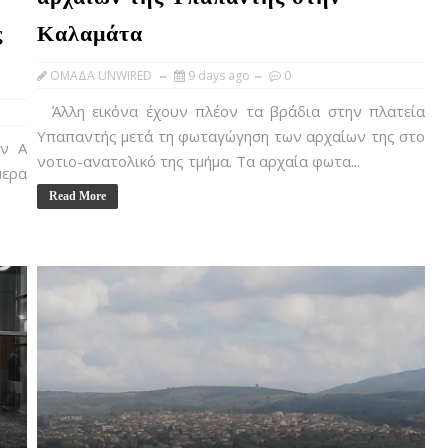
ς
Καλαμάτα
OMAΔΑ UNWIRED
9 days ago
0
Άλλη εικόνα έχουν πλέον τα βράδια στην πλατεία
Υπαπαντής μετά τη φωταγώγηση των αρχαίων της στο
ην Α
νοτιο-ανατολικό της τμήμα. Τα αρχαία φωτα...
μερα
Read More