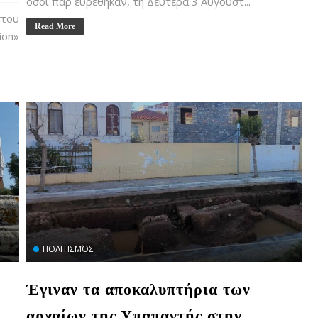
όσοι παρ ευρέθηκαν, τη Δευτέρα 3 Αυγούστ...
του
Read More
ion»
ΠΟΛΙΤΙΣΜΌΣ
Έγιναν τα αποκαλυπτήρια των
αρχαίων της Υπαπαντής στην