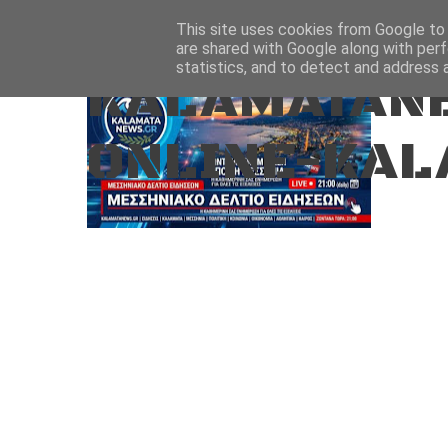
Aug 8, 2026
ΑΡΧΙΚΗ
ΚΑΛΑΜΑΤΑ-ΜΕΣΣΗΝΙΑ
This site uses cookies from Google to d
are shared with Google along with perf
statistics, and to detect and address 
KALAMATANE
ONLINE-KAL