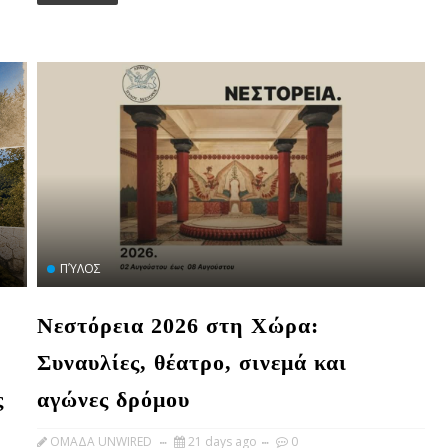
ΠΎΛΟΣ
Νεστόρεια 2026 στη Χώρα:
Συναυλίες, θέατρο, σινεμά και
ς
αγώνες δρόμου
OMAΔΑ UNWIRED
21 days ago
0