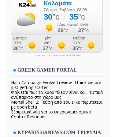
πρόγνωση καιρού από το k24.net
GREEK GAMER PORTAL
Halo Campaign Evolved review- I think we are
just getting started
Φαίνεται πως το Xbox πλέον είναι και... τυπικά
ανύπαρκτο στη χώρα μας
Mortal Shell 2: Γεύση από soulslike περιπέτεια
με open beta
Εξαιρετικά νέα για το υπεραναμενόμενο
Control Resonant
KYPARISSIANEWS.COM-ΤΡΙΦΥΛΙΑ