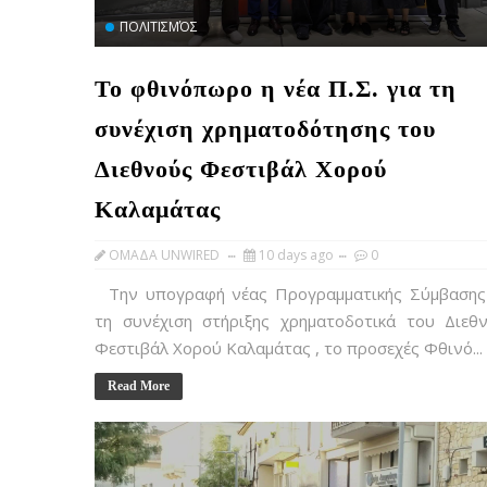
ΠΟΛΙΤΙΣΜΌΣ
Το φθινόπωρο η νέα Π.Σ. για τη
συνέχιση χρηματοδότησης του
Διεθνούς Φεστιβάλ Χορού
Καλαμάτας
OMAΔΑ UNWIRED
10 days ago
0
Την υπογραφή νέας Προγραμματικής Σύμβασης
τη συνέχιση στήριξης χρηματοδοτικά του Διεθ
Φεστιβάλ Χορού Καλαμάτας , το προσεχές Φθινό...
Read More