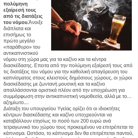
πολύμηνη
εξαίρεσή τους
από τις διατάξεις
του νόμου.
Άνοιξε
διάπλατα και
επισήμως το
πρώτο μεγάλο
«παράθυρο» του
αντικαπνιστικού
νόμου στη χώρα μας για τα καζίνο και τα κέντρα
διασκέδασης. Επειτα από την πολύμηνη εξαίρεσή τους από
τις διατάξεις του νόμου για την καθολική απαγόρευση του
καπνίσματος στους κλειστούς δημόσιους χώρους, οι χώροι
διασκέδασης με ζωντανή μουσική και τα καζίνο
απαλλάσσονται οριστικά πλέον από την υποχρέωση για
συμμόρφωση στην αντικαπνιστική νομοθεσία, αλλά με το…
αζημίωτο....
Διάταξη του υπουργείου Υγείας ορίζει ότι οι ιδιοκτήτες
κέντρων διασκέδασης και καζίνο υποχρεούνται να
καταβάλλουν ετησίως το ποσό των 200 ευρώ ανά
τετραγωνικό του χώρου τους προκειμένου να επιτρέπεται το
κάπνισμα. Ωστόσο, το κάπνισμα δεν θα επιτρέπεται παντού,