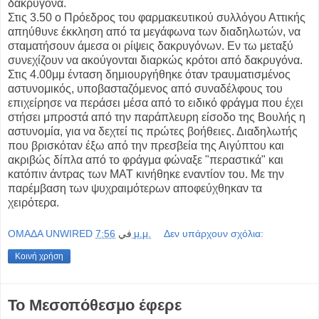
δακρυγόνα.
Στις 3.50 ο Πρόεδρος του φαρμακευτικού συλλόγου Αττικής
απηύθυνε έκκληση από τα μεγάφωνα των διαδηλωτών, να
σταματήσουν άμεσα οι ρίψεις δακρυγόνων. Εν τω μεταξύ
συνεχίζουν να ακούγονται διαρκώς κρότοι από δακρυγόνα.
Στις 4.00μμ ένταση δημιουργήθηκε όταν τραυματισμένος
αστυνομικός, υποβασταζόμενος από συναδέλφους του
επιχείρησε να περάσει μέσα από το ειδικό φράγμα που έχει
στήσει μπροστά από την παράπλευρη είσοδο της Βουλής η
αστυνομία, για να δεχτεί τις πρώτες βοήθειες. Διαδηλωτής
που βρισκόταν έξω από την πρεσβεία της Αιγύπτου και
ακριβώς δίπλα από το φράγμα φώναξε "περαστικά" και
κατόπιν άντρας των ΜΑΤ κινήθηκε εναντίον του. Με την
παρέμβαση των ψυχραιμότερων αποφεύχθηκαν τα
χειρότερα.
OMAΔΑ UNWIRED
في
7:56 μ.μ.
Δεν υπάρχουν σχόλια:
Κοινή χρήση
Το Μεσοπόθεσμο έφερε