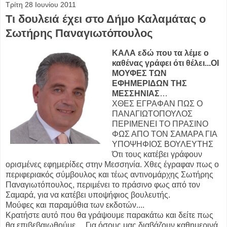
Τρίτη 28 Ιουνίου 2011
Τι δουλειά έχει στο Δήμο Καλαμάτας ο
Σωτήρης Παναγιωτόπουλος
ΚΑΛΑ εδώ που τα λέμε ο
καθένας γράφει ότι θέλει...ΟΙ
ΜΟΥΦΕΣ ΤΩΝ
ΕΦΗΜΕΡΙΔΩΝ ΤΗΣ
ΜΕΣΣΗΝΙΑΣ
…
ΧΘΕΣ ΕΓΡΑΦΑΝ ΠΩΣ Ο
ΠΑΝΑΓΙΩΤΟΠΟΥΛΟΣ
ΠΕΡΙΜΕΝΕΙ ΤΟ ΠΡΑΣΙΝΟ
ΦΩΣ ΑΠΟ ΤΟΝ ΣΑΜΑΡΑ ΓΙΑ
ΥΠΟΨΗΦΙΟΣ ΒΟΥΛΕΥΤΗΣ
Ότι τους κατέβει γράφουν
ορισμένες εφημερίδες στην Μεσσηνία. Χθες έγραφαν πως ο
περιφεριακός σύμβουλος και τέως αντινομάρχης Σωτήρης
Παναγιωτόπουλος, περιμένει το πράσινο φως από τον
Σαμαρά, για να κατέβει υποψήφιος βουλευτής.
Μούφες και παραμύθια των εκδοτών....
Κρατήστε αυτό που θα γράψουμε παρακάτω και δείτε πως
θα επιβεβαιωθούμε… Για όσους μας διαβάζουν καθημερινά