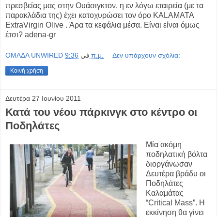
πρεσβείας μας στην Ουάσιγκτον, η εν λόγω εταιρεία (με τα
παρακλάδια της) έχει κατοχυρώσει τον όρο KALAMATA
ExtraVirgin Olive . Άρα τα κεφάλια μέσα. Είναι είναι όμως
έτσι? adena-gr
OMAΔΑ UNWIRED
في
9:36 π.μ.
Δεν υπάρχουν σχόλια:
Κοινή χρήση
Δευτέρα 27 Ιουνίου 2011
Κατά του νέου πάρκινγκ στο κέντρο οι
Ποδηλάτες
Μία ακόμη
ποδηλατική βόλτα
διοργάνωσαν
Δευτέρα βράδυ οι
Ποδηλάτες
Καλαμάτας
“Critical Mass”. Η
εκκίνηση θα γίνει