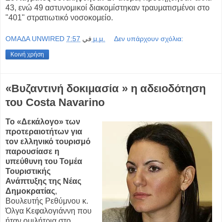
43, ενώ 49 αστυνομικοί διακομίστηκαν τραυματισμένοι στο
"401" στρατιωτικό νοσοκομείο.
OMAΔΑ UNWIRED
في
7:57 μ.μ.
Δεν υπάρχουν σχόλια:
Κοινή χρήση
«Βυζαντινή δοκιμασία » η αδειοδότηση
του Costa Navarino
Το «Δεκάλογο» των
προτεραιοτήτων για
τον ελληνικό τουρισμό
παρουσίασε η
υπεύθυνη του Τομέα
Τουριστικής
Ανάπτυξης της Νέας
Δημοκρατίας
,
Βουλευτής Ρεθύμνου κ.
Όλγα Κεφαλογιάννη που
ήταν ομιλήτρια στο