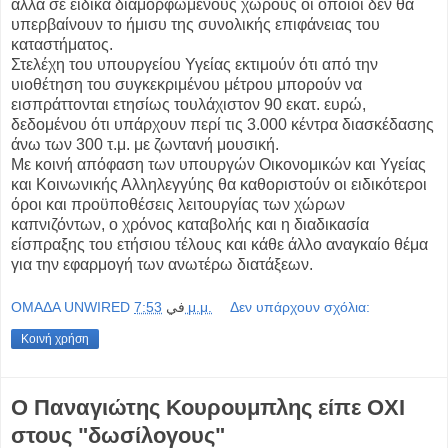
αλλά σε ειδικά διαμορφωμένους χώρους οι οποίοι δεν θα
υπερβαίνουν το ήμισυ της συνολικής επιφάνειας του
καταστήματος.
Στελέχη του υπουργείου Υγείας εκτιμούν ότι από την
υιοθέτηση του συγκεκριμένου μέτρου μπορούν να
εισπράττονται ετησίως τουλάχιστον 90 εκατ. ευρώ,
δεδομένου ότι υπάρχουν περί τις 3.000 κέντρα διασκέδασης
άνω των 300 τ.μ. με ζωντανή μουσική.
Με κοινή απόφαση των υπουργών Οικονομικών και Υγείας
και Κοινωνικής Αλληλεγγύης θα καθοριστούν οι ειδικότεροι
όροι και προϋποθέσεις λειτουργίας των χώρων
καπνιζόντων, ο χρόνος καταβολής και η διαδικασία
είσπραξης του ετήσιου τέλους και κάθε άλλο αναγκαίο θέμα
για την εφαρμογή των ανωτέρω διατάξεων.
OMAΔΑ UNWIRED
في
7:53 μ.μ.
Δεν υπάρχουν σχόλια:
Κοινή χρήση
Ο Παναγιώτης Κουρουμπλης είπε ΟΧΙ
στους "δωσίλογους"