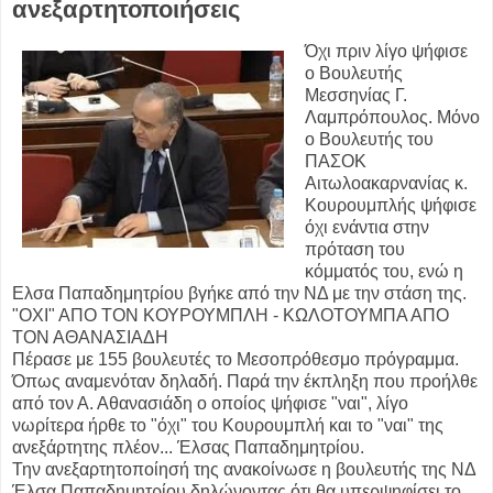
ανεξαρτητοποιήσεις
Όχι πριν λίγο ψήφισε
ο Βουλευτής
Μεσσηνίας Γ.
Λαμπρόπουλος. Μόνο
ο Βουλευτής του
ΠΑΣΟΚ
Αιτωλοακαρνανίας κ.
Κουρουμπλής ψήφισε
όχι ενάντια στην
πρόταση του
κόμματός του, ενώ η
Ελσα Παπαδημητρίου βγήκε από την ΝΔ με την στάση της.
"ΟΧΙ" ΑΠΟ ΤΟΝ ΚΟΥΡΟΥΜΠΛΗ - ΚΩΛΟΤΟΥΜΠΑ ΑΠΟ
ΤΟΝ ΑΘΑΝΑΣΙΑΔΗ
Πέρασε με 155 βουλευτές το Μεσοπρόθεσμο πρόγραμμα.
Όπως αναμενόταν δηλαδή. Παρά την έκπληξη που προήλθε
από τον Α. Αθανασιάδη ο οποίος ψήφισε "ναι", λίγο
νωρίτερα ήρθε το "όχι" του Κουρουμπλή και το "ναι" της
ανεξάρτητης πλέον... Έλσας Παπαδημητρίου.
Την ανεξαρτητοποίησή της ανακοίνωσε η βουλευτής της ΝΔ
Έλσα Παπαδημητρίου δηλώνοντας ότι θα υπερψηφίσει το