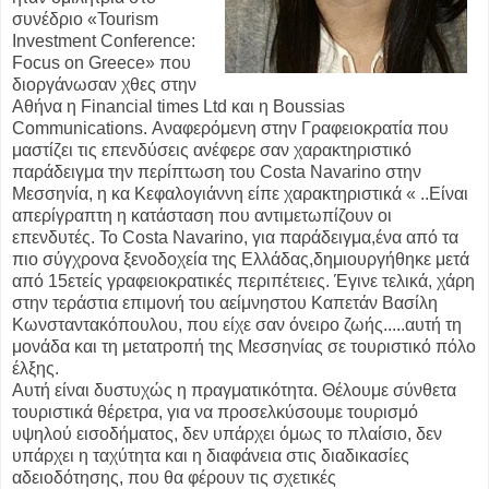
συνέδριο «Tourism
Investment Conference:
Focus on Greece» που
διοργάνωσαν χθες στην
Αθήνα η Financial times Ltd και η Boussias
Communications. Αναφερόμενη στην Γραφειοκρατία που
μαστίζει τις επενδύσεις ανέφερε σαν χαρακτηριστικό
παράδειγμα την περίπτωση του Costa Navarino στην
Μεσσηνία, η κα Κεφαλογιάννη είπε χαρακτηριστικά « ..Είναι
απερίγραπτη η κατάσταση που αντιμετωπίζουν οι
επενδυτές. Το Costa Navarino, για παράδειγμα,ένα από τα
πιο σύγχρονα ξενοδοχεία της Ελλάδας,δημιουργήθηκε μετά
από 15ετείς γραφειοκρατικές περιπέτειες. Έγινε τελικά, χάρη
στην τεράστια επιμονή του αείμνηστου Καπετάν Βασίλη
Κωνσταντακόπουλου, που είχε σαν όνειρο ζωής.....αυτή τη
μονάδα και τη μετατροπή της Μεσσηνίας σε τουριστικό πόλο
έλξης.
Αυτή είναι δυστυχώς η πραγματικότητα. Θέλουμε σύνθετα
τουριστικά θέρετρα, για να προσελκύσουμε τουρισμό
υψηλού εισοδήματος, δεν υπάρχει όμως το πλαίσιο, δεν
υπάρχει η ταχύτητα και η διαφάνεια στις διαδικασίες
αδειοδότησης, που θα φέρουν τις σχετικές