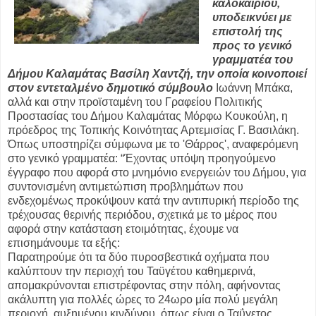
καλοκαιριού,
υποδεικνύει με
επιστολή της
προς το γενικό
γραμματέα του
Δήμου Καλαμάτας Βασίλη Χαντζή, την οποία κοινοποιεί
στον εντεταλμένο δημοτικό σύμβουλο
Ιωάννη Μπάκα,
αλλά και στην προϊσταμένη του Γραφείου Πολιτικής
Προστασίας του Δήμου Καλαμάτας Μόρφω Κουκούλη, η
πρόεδρος της Τοπικής Κοινότητας Αρτεμισίας Γ. Βασιλάκη.
Όπως υποστηρίζει σύμφωνα με το 'Θάρρος', αναφερόμενη
στο γενικό γραμματέα: “Έχοντας υπόψη προηγούμενο
έγγραφο που αφορά στο μνημόνιο ενεργειών του Δήμου, για
συντονισμένη αντιμετώπιση προβλημάτων που
ενδεχομένως προκύψουν κατά την αντιπυρική περίοδο της
τρέχουσας θερινής περιόδου, σχετικά με το μέρος που
αφορά στην κατάσταση ετοιμότητας, έχουμε να
επισημάνουμε τα εξής:
Παρατηρούμε ότι τα δύο πυροσβεστικά οχήματα που
καλύπτουν την περιοχή του Ταϋγέτου καθημερινά,
απομακρύνονται επιστρέφοντας στην πόλη, αφήνοντας
ακάλυπτη για πολλές ώρες το 24ωρο μία πολύ μεγάλη
περιοχή, αυξημένου κινδύνου, όπως είναι ο Ταΰγετος.