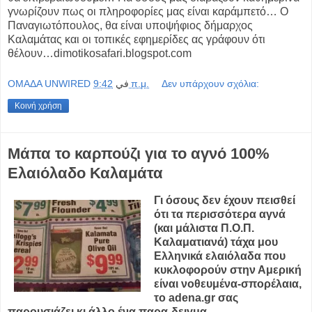
γνωρίζουν πως οι πληροφορίες μας είναι καράμπετό… Ο
Παναγιωτόπουλος, θα είναι υποψήφιος δήμαρχος
Καλαμάτας και οι τοπικές εφημερίδες ας γράφουν ότι
θέλουν…dimotikosafari.blogspot.com
OMAΔΑ UNWIRED
في
9:42 π.μ.
Δεν υπάρχουν σχόλια:
Κοινή χρήση
Μάπα το καρπούζι για το αγνό 100%
Ελαιόλαδο Καλαμάτα
Γι όσους δεν έχουν πεισθεί
ότι τα περισσότερα αγνά
(και μάλιστα Π.Ο.Π.
Καλαματιανά) τάχα μου
Ελληνικά ελαιόλαδα που
κυκλοφορούν στην Αμερική
είναι νοθευμένα-σπορέλαια,
το adena.gr σας
παρουσιάζει κι άλλο ένα παρα-δειγμα.