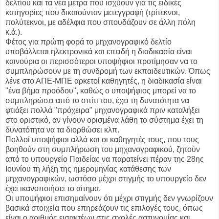
δελτίου και τα νέα μέτρα που ισχύουν για τις ειδικές
κατηγορίες που δικαιούνταν μετεγγραφή (τρίτεκνοι,
πολύτεκνοι, με αδέλφια που σπουδάζουν σε άλλη πόλη
κ.ά.).
Φέτος για πρώτη φορά το μηχανογραφικό δελτίο
υποβάλλεται ηλεκτρονικά και επειδή η διαδικασία είναι
καινούρια οι περισσότεροι υποψήφιοι προτίμησαν να το
συμπληρώσουν με τη συνδρομή των εκπαιδευτικών. Όπως
λένε στο ΑΠΕ-ΜΠΕ αρκετοί καθηγητές, η διαδικασία είναι
"ένα βήμα προόδου", καθώς ο υποψήφιος μπορεί να το
συμπληρώσει από το σπίτι του, έχει τη δυνατότητα να
φτιάξει πολλά "πρόχειρα" μηχανογραφικά πριν καταλήξει
στο οριστικό, αν γίνουν ορισμένα λάθη το σύστημα έχει τη
δυνατότητα να τα διορθώσει κλπ.
Πολλοί υποψήφιοι αλλά και οι καθηγητές τους, που τους
βοηθούν στη συμπλήρωση του μηχανογραφικού, ζητούν
από το υπουργείο Παιδείας να παρατείνει πέραν της 28ης
Ιουνίου τη λήξη της ημερομηνίας κατάθεσης των
μηχανογραφικών, ωστόσο μέχρι στιγμής το υπουργείο δεν
έχει ικανοποιήσει το αίτημα.
Οι υποψήφιοι επισημαίνουν ότι μέχρι στιγμής δεν γνωρίζουν
βασικά στοιχεία που επηρεάζουν τις επιλογές τους, όπως
είναι ο αριθμός εισακτέων στις σχολές αστυνομίας και