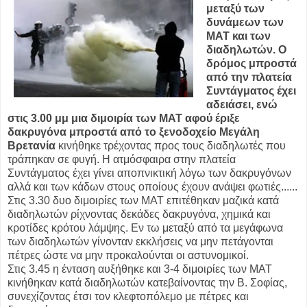
μεταξύ των
δυνάμεων των
ΜΑΤ και των
διαδηλωτών. Ο
δρόμος μπροστά
από την πλατεία
Συντάγματος έχει
αδειάσει, ενώ
στις 3.00 μμ μια διμοιρία των ΜΑΤ αφού έριξε
δακρυγόνα μπροστά από το ξενοδοχείο Μεγάλη
Βρετανία
κινήθηκε τρέχοντας προς τους διαδηλωτές που
τράπηκαν σε φυγή. Η ατμόσφαιρα στην πλατεία
Συντάγματος έχει γίνει αποπνικτική λόγω των δακρυγόνων
αλλά και των κάδων στους οποίους έχουν ανάψει φωτιές......
Στις 3.30 δυο διμοιρίες των ΜΑΤ επιτέθηκαν μαζικά κατά
διαδηλωτών ρίχνοντας δεκάδες δακρυγόνα, χημικά και
κροτίδες κρότου λάμψης. Εν τω μεταξύ από τα μεγάφωνα
των διαδηλωτών γίνονταν εκκλήσεις να μην πετάγονται
πέτρες ώστε να μην προκαλούνται οι αστυνομικοί.
Στις 3.45 η ένταση αυξήθηκε και 3-4 διμοιρίες των ΜΑΤ
κινήθηκαν κατά διαδηλωτών κατεβαίνοντας την Β. Σοφίας,
συνεχίζοντας έτσι τον κλεφτοπόλεμο με πέτρες και