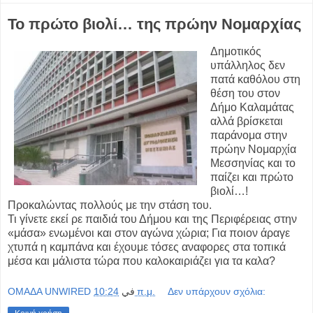
Το πρώτο βιολί… της πρώην Νομαρχίας
Δημοτικός
υπάλληλος δεν
πατά καθόλου στη
θέση του στον
Δήμο Καλαμάτας
αλλά βρίσκεται
παράνομα στην
πρώην Νομαρχία
Μεσσηνίας και το
παίζει και πρώτο
βιολί…!
Προκαλώντας πολλούς με την στάση του.
Τι γίνετε εκεί ρε παιδιά του Δήμου και της Περιφέρειας στην
«μάσα» ενωμένοι και στον αγώνα χώρια; Για ποιον άραγε
χτυπά η καμπάνα και έχουμε τόσες αναφορες στα τοπικά
μέσα και μάλιστα τώρα που καλοκαιριάζει για τα καλα?
OMAΔΑ UNWIRED
في
10:24 π.μ.
Δεν υπάρχουν σχόλια: