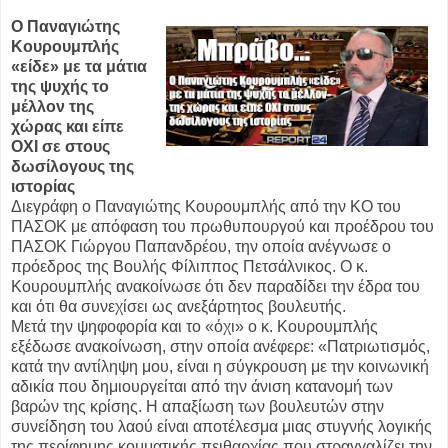
Ο Παναγιώτης
Κουρουμπλής
«είδε» με τα μάτια
της ψυχής το
μέλλον της
χώρας και είπε
ΟΧΙ σε στους
δωσίλογους της
ιστορίας
Διεγράφη ο Παναγιώτης Κουρουμπλής από την ΚΟ του
ΠΑΣΟΚ με απόφαση του πρωθυπουργού και προέδρου του
ΠΑΣΟΚ Γιώργου Παπανδρέου, την οποία ανέγνωσε ο
πρόεδρος της Βουλής Φίλιππος Πετσάλνικος. Ο κ.
Κουρουμπλής ανακοίνωσε ότι δεν παραδίδει την έδρα του
και ότι θα συνεχίσει ως ανεξάρτητος βουλευτής.
Μετά την ψηφοφορία και το «όχι» ο κ. Κουρουμπλής
εξέδωσε ανακοίνωση, στην οποία ανέφερε: «Πατριωτισμός,
κατά την αντίληψη μου, είναι η σύγκρουση με την κοινωνική
αδικία που δημιουργείται από την άνιση κατανομή των
βαρών της κρίσης. Η απαξίωση των βουλευτών στην
συνείδηση του λαού είναι αποτέλεσμα μιας στυγνής λογικής
της περίφημης κομματικής πειθαρχίας που στραγγαλίζει την