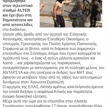
προβλήθηκε
στον τηλεοπτικό
σταθμό ALTER
και έχει βγει στη
δημοσιότητα και
από ιστοσελίδες
στο διαδίκτυο,
ζήτησε χθές βράδυ από τον αρχηγό της Ελληνικής
Αστυνομίας, αντιστράτηγο Ελευθέριο Oικονόμου, ο
υπουργός Προστασίας του Πολίτη Χρήστος Παπουτσής.
Σύμφωνα με το βίντεο, κατά τη διάρκεια των σημερινών
επεισοδίων στο Σύνταγμα, άτομα που έχουν καλυμμένα τα
πρόσωπά τους - ο ένας εξ αυτών μάλιστα κρατούσε και
λοστό ....και χαρακτηρίζονται ως παρακρατικοί,
συνεργάστηκαν με αστυνομικούς για τη σύλληψη μέλους του
ΑΝΤΑΡΣΥΑ και στη συνέχεια οι άνδρες των ΜΑΤ τους
άφησαν να μεταβούν πίσω από τις τάξεις των αστυνομικών
δυνάμεων στον 'Αγνωστο Στρατιώτη.
Ο αρχηγός της ΕΛΑΣ, διέταξε αμέσως κατεπείγουσα έρευνα
την οποία διεξάγει η ασφάλεια Αττικής και παράλληλα
ένορκη διοικητική εξέταση.
Μέχρι αυτή την ώρα για τα επεισόδια στην πλατεία
Συντάγματος συνελήφθησαν 17 άτομα, προσήχθησαν άλλα