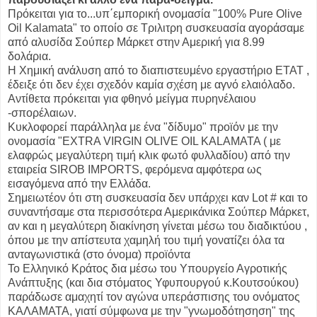
Πρόκειται για το...υπ΄εμπορική ονομασία "100% Pure Olive
Oil Kalamata" το οποίο σε Τριλιτρη συσκευασία αγοράσαμε
από αλυσίδα Σούπερ Μάρκετ στην Αμερική για 8.99
δολάρια.
Η Χημική ανάλυση από το διαπιστευμένο εργαστήριο ΕΤΑΤ ,
έδειξε ότι δεν έχει σχεδόν καμία σχέση με αγνό ελαιόλαδο.
Αντίθετα πρόκειται για φθηνό μείγμα πυρηνέλαιου
-σπορέλαιων.
Κυκλοφορεί παράλληλα με ένα "δίδυμο" προϊόν με την
ονομασία "EXTRA VIRGIN OLIVE OIL KALAMATA ( με
ελαφρώς μεγαλύτερη τιμή κλικ φωτό φυλλαδίου) από την
εταιρεία SIROB IMPORTS, φερόμενα αμφότερα ως
εισαγόμενα από την Ελλάδα.
Σημειωτέον ότι στη συσκευασία δεν υπάρχει καν Lot # και το
συναντήσαμε στα περισσότερα Αμερικάνικα Σούπερ Μάρκετ,
αν και η μεγαλύτερη διακίνηση γίνεται μέσω του διαδικτύου ,
όπου με την απίστευτα χαμηλή του τιμή γονατίζει όλα τα
ανταγωνιστικά (στο όνομα) προϊόντα
Το Ελληνικό Κράτος δια μέσω του Υπουργείο Αγροτικής
Ανάπτυξης (και δια στόματος Υφυπουργού κ.Κουτσούκου)
παράδωσε αμαχητί τον αγώνα υπεράσπισης του ονόματος
ΚΑΛΑΜΑΤΑ, γιατί σύμφωνα με την "γνωμοδότησηση" της