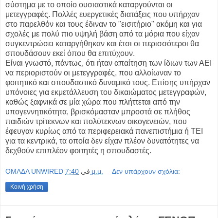
σύστημα με το οποίο ουσιαστικά καταργούνται οι
μετεγγραφές. Πολλές ευεργετικές διατάξεις που υπήρχαν
στο παρελθόν και τους έδιναν το "εισιτήριο" ακόμη και για
σχολές με πολύ πιο υψηλή βάση από τα μόρια που είχαν
συγκεντρώσει καταργήθηκαν και έτσι οι περισσότεροι θα
σπουδάσουν εκεί όπου θα επιτύχουν.
Είναι γνωστό, πάντως, ότι ήταν απαίτηση των ίδιων των ΑΕΙ
να περιοριστούν οι μετεγγραφές, που αλλοίωναν το
φοιτητικό και σπουδαστικό δυναμικό τους. Επίσης υπήρχαν
υπόνοιες για εκμετάλλευση του δικαιώματος μετεγγραφών,
καθώς ξαφνικά σε μία χώρα που πλήττεται από την
υπογεννητικότητα, βρισκόμασταν μπροστά σε πλήθος
παιδιών τρίτεκνων και πολύτεκνων οικογενειών, που
έφευγαν κυρίως από τα περιφερειακά πανεπιστήμια ή ΤΕΙ
για τα κεντρικά, τα οποία δεν είχαν πλέον δυνατότητες να
δεχθούν επιπλέον φοιτητές η σπουδαστές.
OMAΔΑ UNWIRED
في
7:40 μ.μ.
Δεν υπάρχουν σχόλια:
Κοινή χρήση