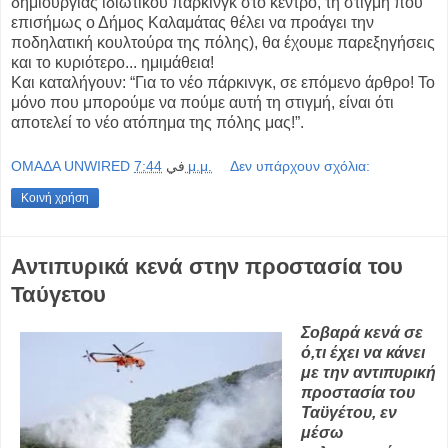
δημιουργίας ιδιωτικού πάρκινγκ στο κέντρο, τη στιγμή που
επισήμως ο Δήμος Καλαμάτας θέλει να προάγει την
ποδηλατική κουλτούρα της πόλης), θα έχουμε παρεξηγήσεις
και το κυριότερο... ημιμάθεια!
Και καταλήγουν: “Για το νέο πάρκινγκ, σε επόμενο άρθρο! Το
μόνο που μπορούμε να πούμε αυτή τη στιγμή, είναι ότι
αποτελεί το νέο ατόπημα της πόλης μας!”.
OMAΔΑ UNWIRED
في
7:44 μ.μ.
Δεν υπάρχουν σχόλια:
Κοινή χρήση
Αντιπυρικά κενά στην προστασία του
Ταύγετου
Σοβαρά κενά σε
ό,τι έχει να κάνει
με την αντιπυρική
προστασία του
Ταϋγέτου, εν
μέσω