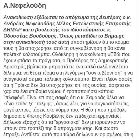
Α.Νεφελούδη
Ανακοίνωση εξέδωσαν το απόγευμα της Δευτέρας ο κ.
Ανδρέας Νεφελούδης Μέλος Εκτελεστικής Επιτροπής
ΔΗΜΑΡ και ο βουλευτής του ιδίου κόμματος κ.
Οδυσσέας Βουδούρης. Όπως μεταδίδει το Βήμα.gr,
στην ανακοίνωσή τους αυτή
υποστηρίζουν ότι το κόμμα
τους ή θα αποχωρήσει από τη συγκυβέρνηση ή θα κάνει
πολιτική κολοτούμπα. Ολόκληρη η ανακοίνωση «Εδώ που
έχουν φτάσει τα πράγματα, ο Πρόεδρος της Δημοκρατικής
Αριστεράς βρίσκεται μπροστά σε ένα απλό αλλά ανελέητο
δίλημμα: να θέσει τέρμα στη λεγόμενη "συγκυβέρνηση" ή να
αναγκαστεί σε μια πολιτική κολοτούμπα. Είναι πλέον σαφές
ότι η Τρόικα δεν θα υποχωρήσει επί της ουσίας, άσχετα αν
χαρίσει ένα επίδομα γάμου ή τροποποιήσει κάποια
"πλαφόν". Είναι επίσης σαφές ότι ο κ. Σαμαράς θέλει να
κάνει επίδειξη "τόλμης", όπως λέει, για να συγκρατήσει τις
φυγόκεντρες τάσεις στο κόμμα του. Η θέση που πρόβαλε
δημόσια ο Φώτης Κουβέλης δεν επιδέχεται ερμηνείας.
Δήλωσε εξαρχής ότι τα "εργασιακά" δεν μπορούν καν να
μπουν στο τραπέζι της διαπραγμάτευσης. Και σωστά
έπραξε. Αντίθετα, αυτό που τώρα δηλώνουν ορισμένοι, ότι η