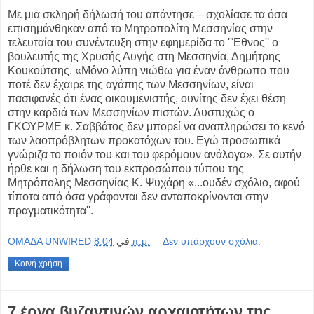
Με μια σκληρή δήλωσή του απάντησε – σχολίασε τα όσα
επισημάνθηκαν από το Μητροπολίτη Μεσσηνίας στην
τελευταία του συνέντευξη στην εφημερίδα το ''Έθνος'' ο
βουλευτής της Χρυσής Αυγής στη Μεσσηνία, Δημήτρης
Κουκούτσης. «Μόνο λύπη νιώθω για έναν άνθρωπο που
ποτέ δεν έχαιρε της αγάπης των Μεσσηνίων, είναι
πασιφανές ότι ένας οικουμενιστής, ουνίτης δεν έχει θέση
στην καρδιά των Μεσσηνίων πιστών. Δυστυχώς ο
ΓΚΟΥΡΜΕ κ. Σαββάτος δεν μπορεί να αναπληρώσει το κενό
των λαοπρόβλητων προκατόχων του. Εγώ προσωπικά
γνώριζα το ποιόν του και του φερόμουν ανάλογα». Σε αυτήν
ήρθε και η δήλωση του εκπροσώπου τύπου της
Μητρόπολης Μεσσηνίας Κ. Ψυχάρη «...ουδέν σχόλιο, αφού
τίποτα από όσα γράφονται δεν ανταποκρίνονται στην
πραγματικότητα''.
OMAΔΑ UNWIRED
في
8:04 π.μ.
Δεν υπάρχουν σχόλια:
Κοινή χρήση
7 έργα βυζαντινών αρχαιοτήτων της