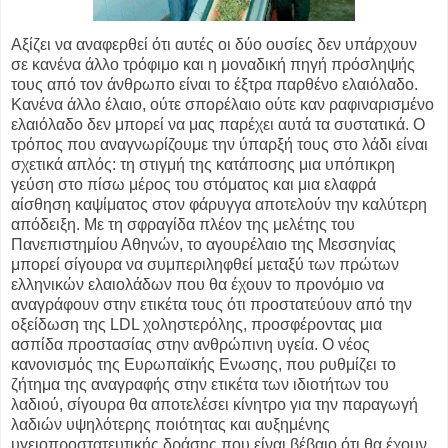
Αξίζει να αναφερθεί ότι αυτές οι δύο ουσίες δεν υπάρχουν
σε κανένα άλλο τρόφιμο και η μοναδική πηγή πρόσληψής
τους από τον άνθρωπο είναι το έξτρα παρθένο ελαιόλαδο.
Κανένα άλλο έλαιο, ούτε σπορέλαιο ούτε καν ραφιναρισμένο
ελαιόλαδο δεν μπορεί να μας παρέχει αυτά τα συστατικά. Ο
τρόπος που αναγνωρίζουμε την ύπαρξή τους στο λάδι είναι
σχετικά απλός: τη στιγμή της κατάποσης μια υπόπικρη
γεύση στο πίσω μέρος του στόματος και μια ελαφρά
αίσθηση καψίματος στον φάρυγγα αποτελούν την καλύτερη
απόδειξη. Με τη σφραγίδα πλέον της μελέτης του
Πανεπιστημίου Αθηνών, το αγουρέλαιο της Μεσσηνίας
μπορεί σίγουρα να συμπεριληφθεί μεταξύ των πρώτων
ελληνικών ελαιολάδων που θα έχουν το προνόμιο να
αναγράφουν στην ετικέτα τους ότι προστατεύουν από την
οξείδωση της LDL χοληστερόλης, προσφέροντας μια
ασπίδα προστασίας στην ανθρώπινη υγεία. Ο νέος
κανονισμός της Ευρωπαϊκής Ενωσης, που ρυθμίζει το
ζήτημα της αναγραφής στην ετικέτα των ιδιοτήτων του
λαδιού, σίγουρα θα αποτελέσει κίνητρο για την παραγωγή
λαδιών υψηλότερης ποιότητας και αυξημένης
υγειοπροστατευτικής δράσης που είναι βέβαιο ότι θα έχουν