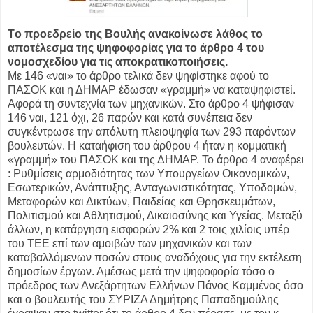
Tο προεδρείο της Βουλής ανακοίνωσε λάθος το
αποτέλεσμα της ψηφοφορίας για το άρθρο 4 του
νομοσχεδίου για τις αποκρατικοποιήσεις.
Με 146 «ναι» το άρθρο τελικά δεν ψηφίστηκε αφού το
ΠΑΣΟΚ και η ΔΗΜΑΡ έδωσαν «γραμμή» να καταψηφιστεί.
Αφορά τη συντεχνία των μηχανικών. Στο άρθρο 4 ψήφισαν
146 ναι, 121 όχι, 26 παρών και κατά συνέπεια δεν
συγκέντρωσε την απόλυτη πλειοψηφία των 293 παρόντων
βουλευτών. Η καταήφιση του άρθρου 4 ήταν η κομματική
«γραμμή» του ΠΑΣΟΚ και της ΔΗΜΑΡ. Το άρθρο 4 αναφέρει
: Ρυθμίσεις αρμοδιότητας των Υπουργείων Οικονομικών,
Εσωτερικών, Ανάπτυξης, Ανταγωνιστικότητας, Υποδομών,
Μεταφορών και Δικτύων, Παιδείας και Θρησκευμάτων,
Πολιτισμού και Αθλητισμού, Δικαιοσύνης και Υγείας. Μεταξύ
άλλων, η κατάργηση εισφορών 2% και 2 τοις χιλίοις υπέρ
του ΤΕΕ επί των αμοιβών των μηχανικών και των
καταβαλλόμενων ποσών στους αναδόχους για την εκτέλεση
δημοσίων έργων. Αμέσως μετά την ψηφοφορία τόσο ο
πρόεδρος των Ανεξάρτητων Ελλήνων Πάνος Καμμένος όσο
και ο βουλευτής του ΣΥΡΙΖΑ Δημήτρης Παπαδημούλης