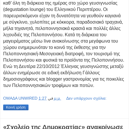
καθ’ όλη τη διάρκεια της ημέρας στο χώρο γευσιγνωσίας
(degustation lounge) του Ελληνικού Περιπτέρου. Οι
παρευρισκόμενοι είχαν τη δυνατότητα να γευθούν καγιανά
με σύγκλινο, χυλοπίτες με κόκκορα, παραδοσιακό τραχανά,
μήλα τηγανητά, πελοποννησιακά κρασιά και πολλές άλλες
λιχουδιές της Πελοποννήσου.
Κατά τη διάρκεια του
μαγειρέματος μέσω live ανακοίνωσης στα μεγάφωνα του
χώρου ενημερωνόταν το κοινό της έκθεσης για την
Πελοποννησιακή-Μεσογειακή διατροφή, τον τουρισμό της
Πελοποννήσου και φυσικά τα προϊόντα της Πελοποννήσου.
Ενώ τη Δευτέρα 22/10/2012 Έλληνας γευσιγνώστης μεταξύ
άλλων ενημέρωσε σε ειδική εκδήλωση Γάλλους
δημοσιογράφους και blogger γαστρονομίας για τις ποικιλίες
των Πελοποννησιακών τροφίμων και ποτών.
OMAΔΑ UNWIRED
في
1:27 μ.μ.
Δεν υπάρχουν σχόλια:
Κοινή χρήση
«Σχολείο της Δημοκρατίας» ανακοίνωσε