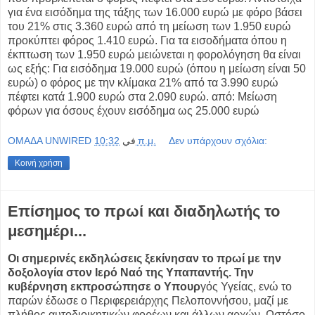
για ένα εισόδημα της τάξης των 16.000 ευρώ με φόρο βάσει
του 21% στις 3.360 ευρώ από τη μείωση των 1.950 ευρώ
προκύπτει φόρος 1.410 ευρώ. Για τα εισοδήματα όπου η
έκπτωση των 1.950 ευρώ μειώνεται η φορολόγηση θα είναι
ως εξής: Για εισόδημα 19.000 ευρώ (όπου η μείωση είναι 50
ευρώ) ο φόρος με την κλίμακα 21% από τα 3.990 ευρώ
πέφτει κατά 1.900 ευρώ στα 2.090 ευρώ. από: Μείωση
φόρων για όσους έχουν εισόδημα ως 25.000 ευρώ
OMAΔΑ UNWIRED
في
10:32 π.μ.
Δεν υπάρχουν σχόλια:
Κοινή χρήση
Επίσημος το πρωί και διαδηλωτής το
μεσημέρι...
Οι σημερινές εκδηλώσεις ξεκίνησαν το πρωί με την
δοξολογία στον Ιερό Ναό της Υπαπαντής. Την
κυβέρνηση εκπροσώπησε ο Υπουρ
γός Υγείας, ενώ το
παρών έδωσε ο Περιφερειάρχης Πελοποννήσου, μαζί με
πλήθος αυτοδιοικητικών φορέων και άλλων αρχών. Ωστόσο