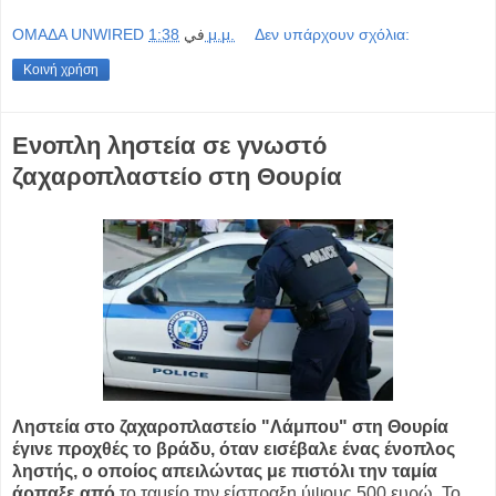
OMAΔΑ UNWIRED
في
1:38 μ.μ.
Δεν υπάρχουν σχόλια:
Κοινή χρήση
Ενοπλη ληστεία σε γνωστό
ζαχαροπλαστείο στη Θουρία
Ληστεία στο ζαχαροπλαστείο "Λάμπου" στη Θουρία
έγινε προχθές το βράδυ, όταν εισέβαλε ένας ένοπλος
ληστής, ο οποίος απειλώντας με πιστόλι την ταμία
άρπαξε από
το ταμείο την είσπραξη ύψους 500 ευρώ. Το