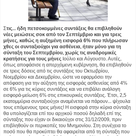
Σ
τις... ήδη πετσοκομμένες συντάξεις θα επιβληθούν
νέες μειώσεις σοκ από τον Σεπτέμβριο και για τρεις
μήνες, καθώς η αυξημένη εισφορά 6% που πλήρωσαν
χθες οι συνταξιούχοι για ασθένεια, ήταν μόνο για τη
σύνταξη του Σεπτεμβρίου, χωρίς τις αναδρομικές
κρατήσεις για τους μήνες
Ιούλιο και Αύγουστο. Αυτές,
όπως αποφάσισε η απερχόμενη κυβέρνηση, θα επιβληθούν
σε τρεις δόσεις από τις συντάξεις του Οκτωβρίου,
Νοεμβρίου και Δεκεμβρίου, ώστε να εφαρμόσει την
απόφαση για την αύξηση της εισφοράς ασθενείας από 4%
σε 6% για τις κύριες συντάξεις και να επιβάλει ανάλογη
εισφορά-μείωση 6% στις επικουρικές συντάξεις. Έτσι, 2,5
εκατομμύρια συνταξιούχοι αναμένεται να πάρουν... ψίχουλα
τους επόμενους τρεις μήνες! Η εισφορά στην κύρια σύνταξη
θα υπολογίζεται επί του αρχικού ποσού δηλαδή επί της
σύνταξης που είχαν οι δικαιούχοι στις 31/12/2009, πριν
επιβληθούν οι περικοπές του Μνημονίου. Στη συνέχεια το
ποσό που θα προκύπτει θα αφαιρείται από τη σύνταξη που