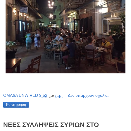
OMAΔΑ UNWIRED
في
9:52 π.μ.
Δεν υπάρχουν σχόλια:
Κοινή χρήση
ΝΕΕΣ ΣΥΛΛΗΨΕΙΣ ΣΥΡΙΩΝ ΣΤΟ