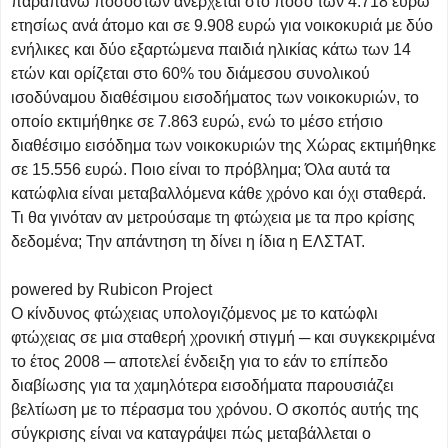
παραπάνω ποσοστών ανέρχεται στο ποσό των 4.718 ευρώ
ετησίως ανά άτομο και σε 9.908 ευρώ για νοικοκυριά με δύο
ενήλικες και δύο εξαρτώμενα παιδιά ηλικίας κάτω των 14
ετών και ορίζεται στο 60% του διάμεσου συνολικού
ισοδύναμου διαθέσιμου εισοδήματος των νοικοκυριών, το
οποίο εκτιμήθηκε σε 7.863 ευρώ, ενώ το μέσο ετήσιο
διαθέσιμο εισόδημα των νοικοκυριών της Χώρας εκτιμήθηκε
σε 15.556 ευρώ. Ποιο είναι το πρόβλημα; Όλα αυτά τα
κατώφλια είναι μεταβαλλόμενα κάθε χρόνο και όχι σταθερά.
Τι θα γινόταν αν μετρούσαμε τη φτώχεια με τα προ κρίσης
δεδομένα; Την απάντηση τη δίνει η ίδια η ΕΛΣΤΑΤ.
powered by Rubicon Project
Ο κίνδυνος φτώχειας υπολογιζόμενος με το κατώφλι
φτώχειας σε μια σταθερή χρονική στιγμή ─ και συγκεκριμένα
το έτος 2008 ─ αποτελεί ένδειξη για το εάν το επίπεδο
διαβίωσης για τα χαμηλότερα εισοδήματα παρουσιάζει
βελτίωση με το πέρασμα του χρόνου. Ο σκοπός αυτής της
σύγκρισης είναι να καταγράψει πώς μεταβάλλεται ο