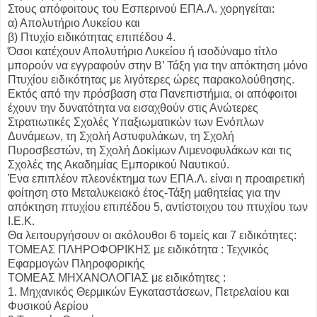
Στους απόφοιτους του Εσπερινού ΕΠΑ.Λ. χορηγείται:
α) Απολυτήριο Λυκείου και
β) Πτυχίο ειδικότητας επιπέδου 4.
Όσοι κατέχουν Απολυτήριο Λυκείου ή ισοδύναμο τίτλο
μπορούν να εγγραφούν στην Β’ Τάξη για την απόκτηση μόνο
Πτυχίου ειδικότητας με λιγότερες ώρες παρακολούθησης.
Εκτός από την πρόσβαση στα Πανεπιστήμια, οι απόφοιτοι
έχουν την δυνατότητα να εισαχθούν στις Ανώτερες
Στρατιωτικές Σχολές Υπαξιωματικών των Ενόπλων
Δυνάμεων, τη Σχολή Αστυφυλάκων, τη Σχολή
Πυροσβεστών, τη Σχολή Δοκίμων Λιμενοφυλάκων και τις
Σχολές της Ακαδημίας Εμπορικού Ναυτικού.
Ένα επιπλέον πλεονέκτημα των ΕΠΑ.Λ. είναι η προαιρετική
φοίτηση στο Μεταλυκειακό έτος-Τάξη μαθητείας για την
απόκτηση πτυχίου επιπέδου 5, αντίστοιχου του πτυχίου των
Ι.Ε.Κ.
Θα λειτουργήσουν οι ακόλουθοι 6 τομείς και 7 ειδικότητες:
ΤΟΜΕΑΣ ΠΛΗΡΟΦΟΡΙΚΗΣ με ειδικότητα : Τεχνικός
Εφαρμογών Πληροφορικής
ΤΟΜΕΑΣ ΜΗΧΑΝΟΛΟΓΙΑΣ με ειδικότητες :
1. Μηχανικός Θερμικών Εγκαταστάσεων, Πετρελαίου και
Φυσικού Αερίου