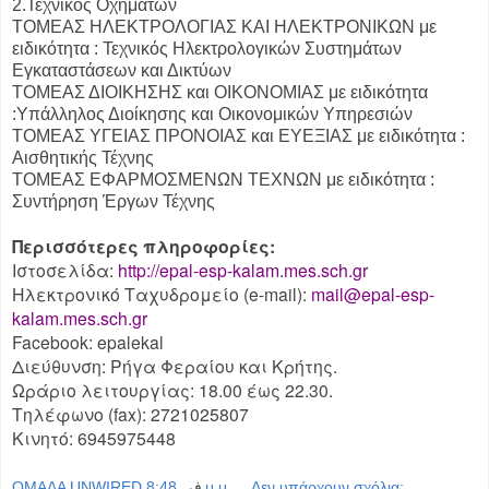
2.Τεχνικός Οχημάτων
ΤΟΜΕΑΣ ΗΛΕΚΤΡΟΛΟΓΙΑΣ ΚΑΙ ΗΛΕΚΤΡΟΝΙΚΩΝ με
ειδικότητα : Τεχνικός Ηλεκτρολογικών Συστημάτων
Εγκαταστάσεων και Δικτύων
ΤΟΜΕΑΣ ΔΙΟΙΚΗΣΗΣ και ΟΙΚΟΝΟΜΙΑΣ με ειδικότητα
:Υπάλληλος Διοίκησης και Οικονομικών Υπηρεσιών
ΤΟΜΕΑΣ ΥΓΕΙΑΣ ΠΡΟΝΟΙΑΣ και ΕΥΕΞΙΑΣ με ειδικότητα :
Αισθητικής Τέχνης
ΤΟΜΕΑΣ ΕΦΑΡΜΟΣΜΕΝΩΝ ΤΕΧΝΩΝ με ειδικότητα :
Συντήρηση Έργων Τέχνης
Περισσότερες πληροφορίες:
Ιστοσελίδα:
http://epal-esp-kalam.mes.sch.
gr
Ηλεκτρονικό Ταχυδρομείο (e-mail):
mail@epal-esp-
kalam.mes.sch.gr
Facebook: epalekal
Διεύθυνση: Ρήγα Φεραίου και Κρήτης.
Ωράριο λειτουργίας: 18.00 έως 22.30.
Τηλέφωνο (fax): 2721025807
Κινητό: 6945975448
OMAΔΑ UNWIRED
في
8:48 μ.μ.
Δεν υπάρχουν σχόλια: