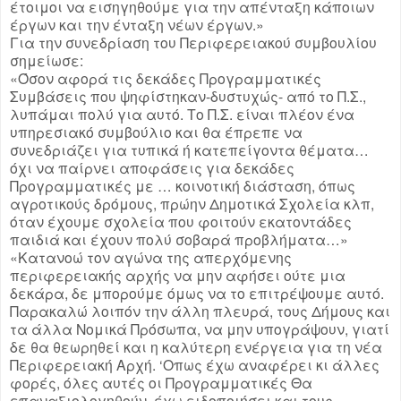
έτοιμοι να εισηγηθούμε για την απένταξη κάποιων
έργων και την ένταξη νέων έργων.»
Για την συνεδρίαση του Περιφερειακού συμβουλίου
σημείωσε:
«Όσον αφορά τις δεκάδες Προγραμματικές
Συμβάσεις που ψηφίστηκαν-δυστυχώς- από το Π.Σ.,
λυπάμαι πολύ για αυτό. Το Π.Σ. είναι πλέον ένα
υπηρεσιακό συμβούλιο και θα έπρεπε να
συνεδριάζει για τυπικά ή κατεπείγοντα θέματα…
όχι να παίρνει αποφάσεις για δεκάδες
Προγραμματικές με … κοινοτική διάσταση, όπως
αγροτικούς δρόμους, πρώην Δημοτικά Σχολεία κλπ,
όταν έχουμε σχολεία που φοιτούν εκατοντάδες
παιδιά και έχουν πολύ σοβαρά προβλήματα…»
«Κατανοώ τον αγώνα της απερχόμενης
περιφερειακής αρχής να μην αφήσει ούτε μια
δεκάρα, δε μπορούμε όμως να το επιτρέψουμε αυτό.
Παρακαλώ λοιπόν την άλλη πλευρά, τους Δήμους και
τα άλλα Νομικά Πρόσωπα, να μην υπογράψουν, γιατί
δε θα θεωρηθεί και η καλύτερη ενέργεια για τη νέα
Περιφερειακή Αρχή. ‘Οπως έχω αναφέρει κι άλλες
φορές, όλες αυτές οι Προγραμματικές Θα
επαναξιολογηθούν, έχω ειδοποιήσει και τους