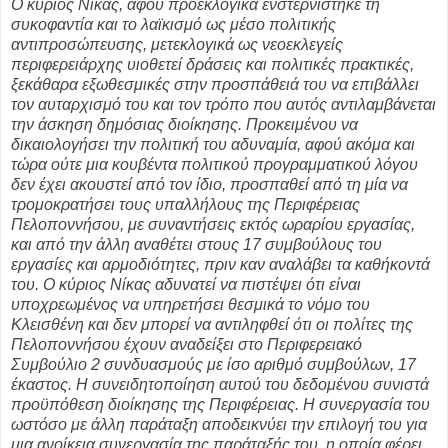
Ο κύριος Νίκας, αφού προεκλογικά ενστερνίστηκε τη
συκοφαντία και το λαϊκισμό ως μέσο πολιτικής
αντιπροσώπευσης, μετεκλογικά ως νεοεκλεγείς
περιφερειάρχης υιοθετεί δράσεις και πολιτικές πρακτικές,
ξεκάθαρα εξωθεσμικές στην προσπάθειά του να επιβάλλει
τον αυταρχισμό του και τον τρόπο που αυτός αντιλαμβάνεται
την άσκηση δημόσιας διοίκησης. Προκειμένου να
δικαιολογήσει την πολιτική του αδυναμία, αφού ακόμα και
τώρα ούτε μια κουβέντα πολιτικού προγραμματικού λόγου
δεν έχει ακουστεί από τον ίδιο, προσπαθεί από τη μία να
τρομοκρατήσει τους υπαλλήλους της Περιφέρειας
Πελοποννήσου, με συναντήσεις εκτός ωραρίου εργασίας,
και από την άλλη αναθέτει στους 17 συμβούλους του
εργασίες και αρμοδιότητες, πριν καν αναλάβει τα καθήκοντά
του. Ο κύριος Νίκας αδυνατεί να πιστέψει ότι είναι
υποχρεωμένος να υπηρετήσει θεσμικά το νόμο του
Κλεισθένη και δεν μπορεί να αντιληφθεί ότι οι πολίτες της
Πελοποννήσου έχουν αναδείξει στο Περιφερειακό
Συμβούλιο 2 συνδυασμούς με ίσο αριθμό συμβούλων, 17
έκαστος. Η συνειδητοποίηση αυτού του δεδομένου συνιστά
προϋπόθεση διοίκησης της Περιφέρειας. Η συνεργασία του
ωστόσο με άλλη παράταξη αποδεικνύει την επιλογή του για
μια ανοίκεια συνεργασία της παράταξής του, η οποία φέρει