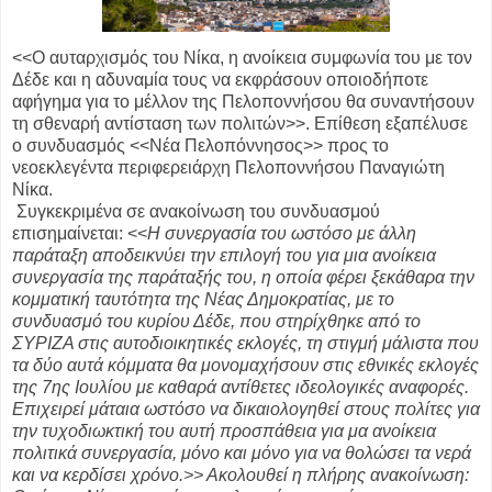
<<Ο αυταρχισμός του Νίκα, η ανοίκεια συμφωνία του με τον
Δέδε και η αδυναμία τους να εκφράσουν οποιοδήποτε
αφήγημα για το μέλλον της Πελοποννήσου θα συναντήσουν
τη σθεναρή αντίσταση των πολιτών>>. Επίθεση εξαπέλυσε
ο συνδυασμός <<Νέα Πελοπόννησος>> προς το
νεοεκλεγέντα περιφερειάρχη Πελοποννήσου Παναγιώτη
Νίκα.
Συγκεκριμένα σε ανακοίνωση του συνδυασμού
επισημαίνεται: <<
Η συνεργασία του ωστόσο με άλλη
παράταξη αποδεικνύει την επιλογή του για μια ανοίκεια
συνεργασία της παράταξής του, η οποία φέρει ξεκάθαρα την
κομματική ταυτότητα της Νέας Δημοκρατίας, με το
συνδυασμό του κυρίου Δέδε, που στηρίχθηκε από το
ΣΥΡΙΖΑ στις αυτοδιοικητικές εκλογές, τη στιγμή μάλιστα που
τα δύο αυτά κόμματα θα μονομαχήσουν στις εθνικές εκλογές
της 7ης Ιουλίου με καθαρά αντίθετες ιδεολογικές αναφορές.
Επιχειρεί μάταια ωστόσο να δικαιολογηθεί στους πολίτες για
την τυχοδιωκτική του αυτή προσπάθεια για μα ανοίκεια
πολιτικά συνεργασία, μόνο και μόνο για να θολώσει τα νερά
και να κερδίσει χρόνο.>> Ακολουθεί η πλήρης ανακοίνωση: