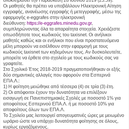
ολοκληρωθεί την Παρασκευή 28 Ιουνίου 2019 (23.59).
Οι μαθητές θα πρέπει να υποβάλλουν Ηλεκτρονική Αίτηση
εγγραφής, ανανέωσης εγγραφής ή μετεγγραφής, μέσω της
εφαρμογής e-eggrafes στην ηλεκτρονική
διεύθυνση:
https://e-eggrafes.minedu.gov.
gr
,
συμπληρώνοντας όλα τα απαραίτητα στοιχεία. Χρειάζεστε
οπωσδήποτε τους κωδικούς του taxisnet. Οι ανήλικοι
μαθητές καθώς και οι ενήλικοι που είναι προστατευόμενα
μέλη μπορούν να εισέλθουν στην εφαρμογή με τους
κωδικούς taxisnet των κηδεμόνων τους. Αν δυσκολευτείτε,
μπορείτε να έρθετε στο σχολείο με τους κωδικούς σας να
γραφτείτε.
Στο Σχολικό Έτος 2018-2019 πραγματοποιήθηκαν οι εξής
δύο σημαντικές αλλαγές που αφορούν στα Εσπερινά
ΕΠΑ.Λ.:
1) Η φοίτηση μειώθηκε από τέσσερα (4) σε τρία (3) έτη.
2) Οι απόφοιτοι έχουν την δυνατότητα να επιλέξουν
εισαγωγή σε Πανεπιστημιακές Σχολές με ποσοστό 1% για
αποφοίτους Εσπερινού ΕΠΑ.Λ. ή με ποσοστό 10% για
αποφοίτους όλων των ΕΠΑ.Λ.
Το Σχολείο μας λειτουργεί απογευματινές ώρες με μειωμένο
ωράριο ώστε να υπάρχει δυνατότητα φοίτησης σε όλους,
κυρίως εργαζόμενους.