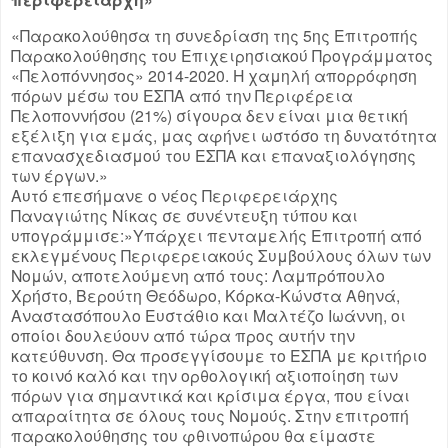
«Παρακολούθησα τη συνεδρίαση της 5ης Επιτροπής
Παρακολούθησης του Επιχειρησιακού Προγράμματος
«Πελοπόννησος» 2014-2020. Η χαμηλή απορρόφηση
πόρων μέσω του ΕΣΠΑ από την Περιφέρεια
Πελοποννήσου (21%) σίγουρα δεν είναι μια θετική
εξέλιξη για εμάς, μας αφήνει ωστόσο τη δυνατότητα
επανασχεδιασμού του ΕΣΠΑ και επαναξιολόγησης
των έργων.»
Αυτό επεσήμανε ο νέος Περιφερειάρχης
Παναγιώτης Νίκας σε συνέντευξη τύπου και
υπογράμμισε:»Υπάρχει πενταμελής Επιτροπή από
εκλεγμένους Περιφερειακούς Συμβούλους όλων των
Νομών, αποτελούμενη από τους: Λαμπρόπουλο
Χρήστο, Βερούτη Θεόδωρο, Κόρκα-Κώνστα Αθηνά,
Αναστασόπουλο Ευστάθιο και Μαλτέζο Ιωάννη, οι
οποίοι δουλεύουν από τώρα προς αυτήν την
κατεύθυνση. Θα προσεγγίσουμε το ΕΣΠΑ με κριτήριο
το κοινό καλό και την ορθολογική αξιοποίηση των
πόρων για σημαντικά και κρίσιμα έργα, που είναι
απαραίτητα σε όλους τους Νομούς. Στην επιτροπή
παρακολούθησης του φθινοπώρου θα είμαστε