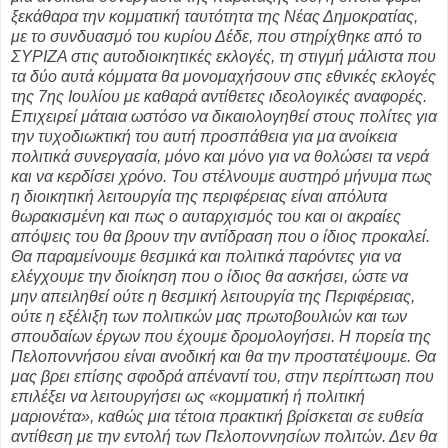
ξεκάθαρα την κομματική ταυτότητα της Νέας Δημοκρατίας,
με το συνδυασμό του κυρίου Δέδε, που στηρίχθηκε από το
ΣΥΡΙΖΑ στις αυτοδιοικητικές εκλογές, τη στιγμή μάλιστα που
τα δύο αυτά κόμματα θα μονομαχήσουν στις εθνικές εκλογές
της 7ης Ιουλίου με καθαρά αντίθετες ιδεολογικές αναφορές.
Επιχειρεί μάταια ωστόσο να δικαιολογηθεί στους πολίτες για
την τυχοδιωκτική του αυτή προσπάθεια για μα ανοίκεια
πολιτικά συνεργασία, μόνο και μόνο για να θολώσει τα νερά
και να κερδίσει χρόνο. Του στέλνουμε αυστηρό μήνυμα πως
η διοικητική λειτουργία της περιφέρειας είναι απόλυτα
θωρακισμένη και πως ο αυταρχισμός του και οι ακραίες
απόψεις του θα βρουν την αντίδραση που ο ίδιος προκαλεί.
Θα παραμείνουμε θεσμικά και πολιτικά παρόντες για να
ελέγχουμε την διοίκηση που ο ίδιος θα ασκήσει, ώστε να
μην απειληθεί ούτε η θεσμική λειτουργία της Περιφέρειας,
ούτε η εξέλιξη των πολιτικών μας πρωτοβουλιών και των
σπουδαίων έργων που έχουμε δρομολογήσει. Η πορεία της
Πελοποννήσου είναι ανοδική και θα την προστατέψουμε. Θα
μας βρει επίσης σφοδρά απέναντί του, στην περίπτωση που
επιλέξει να λειτουργήσει ως «κομματική ή πολιτική
μαριονέτα», καθώς μια τέτοια πρακτική βρίσκεται σε ευθεία
αντίθεση με την εντολή των Πελοποννησίων πολιτών. Δεν θα