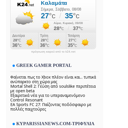
πρόγνωση καιρού από το k24.net
GREEK GAMER PORTAL
Φαίνεται πως το Xbox πλέον είναι και... τυπικά
ανύπαρκτο στη χώρα μας
Mortal Shell 2: Γεύση από soulslike περιπέτεια
με open beta
Εξαιρετικά νέα για το υπεραναμενόμενο
Control Resonant
EA Sports FC 27: Παίζοντας ποδόσφαιρο με
πολλές παιχτούρες
KYPARISSIANEWS.COM-ΤΡΙΦΥΛΙΑ