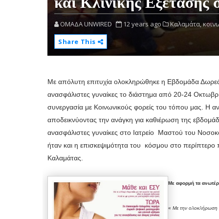
και Κλινικής Εξέτασης 
OMAΔΑ UNWIRED
12 years ago
Καλαμάτα,
κοινω
Share This
Με απόλυτη επιτυχία ολοκληρώθηκε η Εβδομάδα Δωρεάν
ανασφάλιστες γυναίκες το διάστημα από 20-24 Οκτωβρ
συνεργασία με Κοινωνικούς φορείς του τόπου μας. Η 
αποδεικνύοντας την ανάγκη για καθιέρωση της εβδομάδ
ανασφάλιστες γυναίκες στο Ιατρείο
Μαστού του Νοσοκομ
ήταν και η επισκεψιμότητα του
κόσμου στο περίπτερο π
Καλαμάτας.
Με αφορμή τα ανωτέρ
«
Με την ολοκλήρωση τ