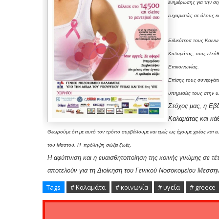
ενημέρωσης για την ση
ευχαριστίες σε όλους 
Ειδικότερα τους Κοινω
Καλαμάτας, τους ελεύθ
Επικοινωνίας.
Επίσης τους συνεργάτε
υπηρεσίες τους στην 
Στόχος μας, η Εβ
Καλαμάτας και κάθ
Θεωρούμε ότι με αυτό τον τρόπο συμβάλουμε και εμείς ως έχουμε χρέος κα
του Μαστού. Η πρόληψη σώζει ζωές.
Η αφύπνιση και η ευαισθητοποίηση της κοινής γνώμης σε τέτ
αποτελούν για τη Διοίκηση του Γενικού Νοσοκομείου Μεσση
Tags
# Καλαμάτα
# κοινωνία
# υγεία
# greece