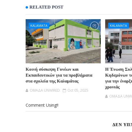
RELATED POST
KALAMATA
KALAMATA
Κοινή σύσκεψη Γονέων και
H Ένωση Συλ
Εκπαιδευτικών για τα προβλήματα
Κηδεμόνων τ
στα σχολεία της Καλαμάτας
για την έναρξ
χρονιάς
OMAΔΑ UNWIRED
Oct 05, 2025
OMAΔΑ UNW
Comment Using!!
ΔΕΝ ΥΠ