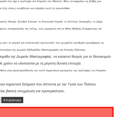
μασία που έχει η πρόληψη στο Καρκίνο του Μαστού, θέλω να εκφράσω τις βαθιές μου
και όλες όσους συνέβαλαν και στήριξαν αυτή τη προσπάθεια.
νικούς Φορείς- Ερυθρό Σταυρό, το Κοινωνικό Ιατρείο, το Σύλλογο Ξαναρχίζω- το Δήμο
ερους επαγγελματίες της πόλης, τους χορηγούς και τα Μέσα Μαζικής Ενημέρωσης και
ς μου- το ιατρικό και νοσηλευτικό προσωπικό- που με μεγάλη προθυμία προσέφεραν τις
υλοποίηση της Δωρεάν Εβδομάδας Μαστογραφίας και Κλινικής Εξέτασης.
δομάδα της Δωρεάν Μαστογραφίας, να καταστεί θεσμός για το Νοσοκομείο
ε χρόνο να υλοποιείται με τη μέγιστη δυνατή επιτυχία.
ι ευθύνη στην μεταλαμπάδευση του πολύ σημαντικού μηνύματος της πρόληψης του Καρκίνο
οια σημαντικά ζητήματα που άπτονται με την Υγεία των Πολιτών
νίας βασική υποχρέωση και προτεραιότητα
».
# kalamata