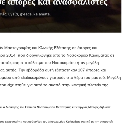
σε άπορες και ανασφάλιστες
νία,
υγεία,
greece,
kalamata,
 Μαστογραφίας και Κλινικής Εξέτασης σε άπορες και
ίου 2014, που διοργανώθηκε από το Νοσοκομείο Καλαμάτας σε
ανταπόκριση στο κάλεσμα του Νοσοκομείου ήταν μεγάλη
ας αυτής. Την εβδομάδα αυτή εξετάστηκαν 107 άπορες και
είου από εξειδικευμένους γιατρούς στο θέμα του μαστού. Μεγάλη
ου είχε στηθεί για αυτό το σκοπό στην κεντρική πλατεία της
ω ο Διοικητής του Γενικού Νοσοκομείου Μεσσηνίας κ.Γεώργιος Μπέζος δήλωσε:
ης επιτυχημένης πρωτοβουλίας του Νοσοκομείου Καλαμάτας σχετικά με την εκστρατεία