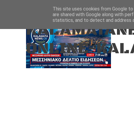
Aug 7, 2026
ΑΡΧΙΚΗ
ΚΑΛΑΜΑΤΑ-ΜΕΣΣΗΝΙΑ
This site uses cookies from Google to d
are shared with Google along with perf
statistics, and to detect and address 
KALAMATANE
ONLINE-KAL