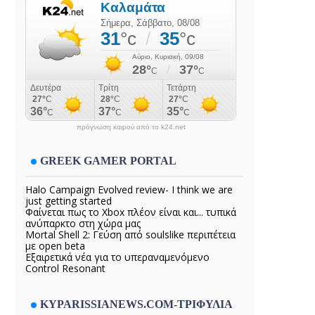
πρόγνωση καιρού από το k24.net
GREEK GAMER PORTAL
Halo Campaign Evolved review- I think we are
just getting started
Φαίνεται πως το Xbox πλέον είναι και... τυπικά
ανύπαρκτο στη χώρα μας
Mortal Shell 2: Γεύση από soulslike περιπέτεια
με open beta
Εξαιρετικά νέα για το υπεραναμενόμενο
Control Resonant
KYPARISSIANEWS.COM-ΤΡΙΦΥΛΙΑ