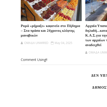
Ρομά «ρήμαξε» καφενείο στο Πήδημα
Αρχαία Υπαπ
– Στα πράσα και 24χρονος κλέφτης
δηλαδή...κατ
μαναβικών
Κ.Α.Σ.για τη
των αρχαίων 
OMAΔΑ UNWIRED
May 04, 2025
αναδειχθεί
OMAΔΑ UNW
Comment Using!!
ΔΕΝ ΥΠ
ΔΗΜΟΣ