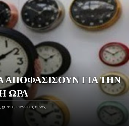
ΘΑ ΑΠΟΦΑΣΙΣΟΥΝ ΓΙΑ ΤΗΝ
Η ΩΡΑ
,
greece,
messinia,
news,