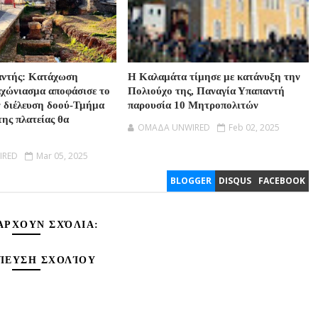
αντής: Κατάχωση
Η Καλαμάτα τίμησε με κατάνυξη την
αχώνιασμα αποφάσισε το
Πολιούχο της, Παναγία Υπαπαντή
ν διέλευση δοού-Τμήμα
παρουσία 10 Μητροπολιτών
της πλατείας θα
OMAΔΑ UNWIRED
Feb 02, 2025
IRED
Mar 05, 2025
BLOGGER
DISQUS
FACEBOOK
ΆΡΧΟΥΝ ΣΧΌΛΙΑ:
ΊΕΥΣΗ ΣΧΟΛΊΟΥ