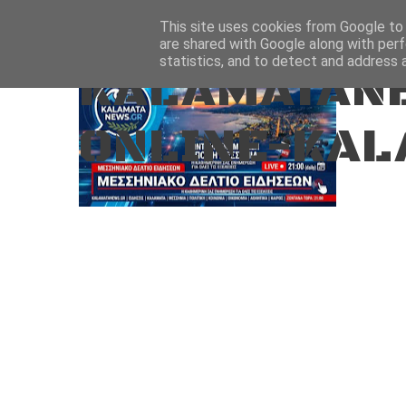
Aug 8, 2026
ΑΡΧΙΚΗ
ΚΑΛΑΜΑΤΑ-ΜΕΣΣΗΝΙΑ
This site uses cookies from Google to d
are shared with Google along with perf
statistics, and to detect and address 
KALAMATANE
ONLINE-KAL