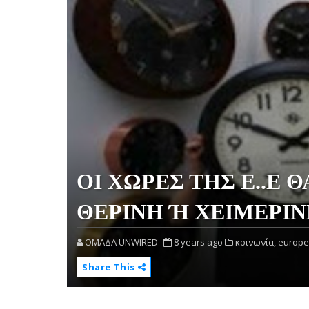
ΟΙ ΧΩΡΕΣ ΤΗΣ Ε..Ε 
ΘΕΡΙΝΗ Ή ΧΕΙΜΕΡΙΝ
OMAΔΑ UNWIRED
8 years ago
κοινωνία,
europe
Share This