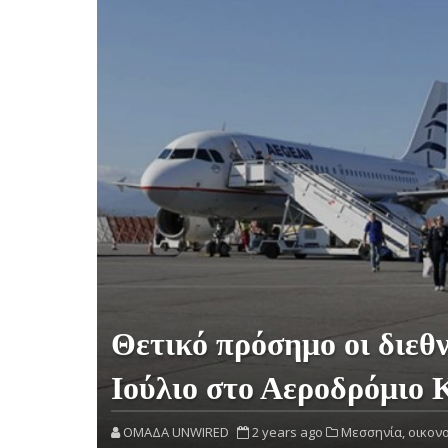
Θετικό πρόσημο οι διεθν
Ιούλιο στο Αεροδρόμιο
OMAΔΑ UNWIRED
2 years ago
Μεσσηνία,
οικονο