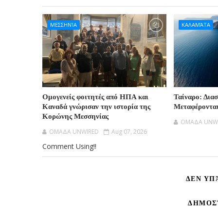
ΜΕΣΣΗΝΊΑ
ΚΑΛΑΜΆΤΑ
Ομογενείς φοιτητές από ΗΠΑ και
Ταίναρο: Δια
Καναδά γνώρισαν την ιστορία της
Μεταφέροντα
Κορώνης Μεσσηνίας
OMAΔΑ UNW
OMAΔΑ UNWIRED
Aug 07, 2026
Comment Using!!
ΔΕΝ ΥΠ
ΔΗΜΟΣ