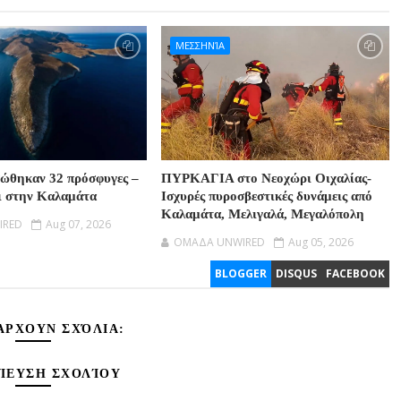
ΜΕΣΣΗΝΊΑ
σώθηκαν 32 πρόσφυγες –
ΠΥΡΚΑΓΙΑ στο Νεοχώρι Οιχαλίας-
ι στην Καλαμάτα
Ισχυρές πυροσβεστικές δυνάμεις από
Καλαμάτα, Μελιγαλά, Μεγαλόπολη
IRED
Aug 07, 2026
OMAΔΑ UNWIRED
Aug 05, 2026
BLOGGER
DISQUS
FACEBOOK
ΆΡΧΟΥΝ ΣΧΌΛΙΑ:
ΊΕΥΣΗ ΣΧΟΛΊΟΥ