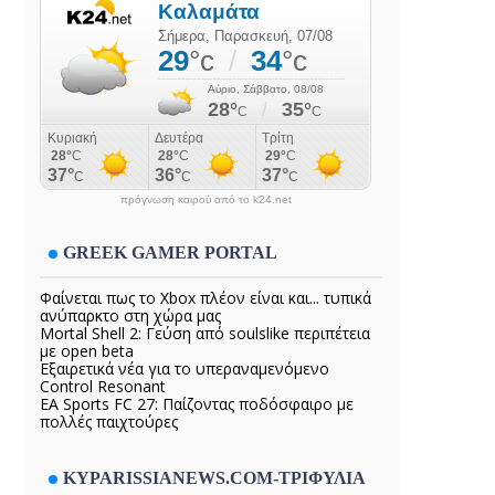
πρόγνωση καιρού από το k24.net
GREEK GAMER PORTAL
Φαίνεται πως το Xbox πλέον είναι και... τυπικά
ανύπαρκτο στη χώρα μας
Mortal Shell 2: Γεύση από soulslike περιπέτεια
με open beta
Εξαιρετικά νέα για το υπεραναμενόμενο
Control Resonant
EA Sports FC 27: Παίζοντας ποδόσφαιρο με
πολλές παιχτούρες
KYPARISSIANEWS.COM-ΤΡΙΦΥΛΙΑ