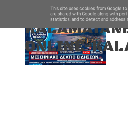
Aug 7, 2026
ΑΡΧΙΚΗ
ΚΑΛΑΜΑΤΑ-ΜΕΣΣΗΝΙΑ
This site uses cookies from Google to d
are shared with Google along with perf
statistics, and to detect and address 
KALAMATANE
ONLINE-KAL