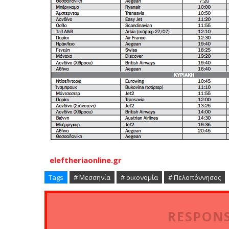
eleftheriaonline.gr
Tags
# Μεσσηνία
# οικονομία
# Πελοπόννησος
RESPONS