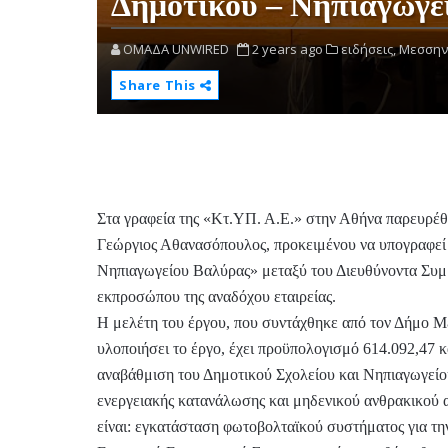
Δημοτικού – Νηπιαγωγε
OMAΔΑ UNWIRED
2 years ago
ειδήσεις,
Μεσσην
Share This
Στα γραφεία της «Κτ.ΥΠ. Α.Ε.» στην Αθήνα παρευρέ
Γεώργιος Αθανασόπουλος, προκειμένου να υπογραφεί
Νηπιαγωγείου Βαλύρας» μεταξύ του Διευθύνοντα Συμ
εκπροσώπου της αναδόχου εταιρείας.
Η μελέτη του έργου, που συντάχθηκε από τον Δήμο 
υλοποιήσει το έργο, έχει προϋπολογισμό 614.092,47 κ
αναβάθμιση του Δημοτικού Σχολείου και Νηπιαγωγείου
ενεργειακής κατανάλωσης και μηδενικού ανθρακικού
είναι: εγκατάσταση φωτοβολταϊκού συστήματος για τ