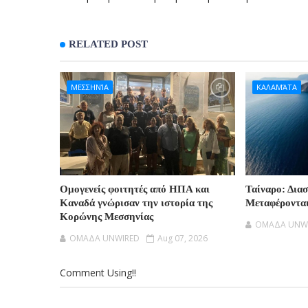
RELATED POST
ΜΕΣΣΗΝΊΑ
ΚΑΛΑΜΆΤΑ
Ομογενείς φοιτητές από ΗΠΑ και
Ταίναρο: Δια
Καναδά γνώρισαν την ιστορία της
Μεταφέροντα
Κορώνης Μεσσηνίας
OMAΔΑ UNW
OMAΔΑ UNWIRED
Aug 07, 2026
Comment Using!!