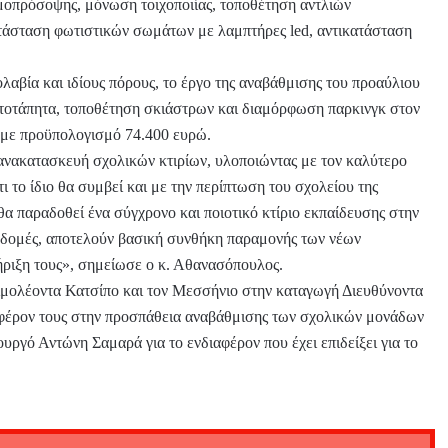
οπρόσοψης, μόνωση τοιχοποιίας, τοποθέτηση αντλιών
τάσταση φωτιστικών σωμάτων με λαμπτήρες led, αντικατάσταση
βία και ιδίους πόρους, το έργο της αναβάθμισης του προαύλιου
τοτάπητα, τοποθέτηση σκιάστρων και διαμόρφωση παρκινγκ στον
υ με προϋπολογισμό 74.400 ευρώ.
 ανακατασκευή σχολικών κτιρίων, υλοποιώντας με τον καλύτερο
 το ίδιο θα συμβεί και με την περίπτωση του σχολείου της
α παραδοθεί ένα σύγχρονο και ποιοτικό κτίριο εκπαίδευσης στην
ποδομές, αποτελούν βασική συνθήκη παραμονής των νέων
τήριξη τους», σημείωσε ο κ. Αθανασόπουλος.
ιμολέοντα Κατσίπο και τον Μεσσήνιο στην καταγωγή Διευθύνοντα
αφέρον τους στην προσπάθεια αναβάθμισης των σχολικών μονάδων
γό Αντώνη Σαμαρά για το ενδιαφέρον που έχει επιδείξει για το