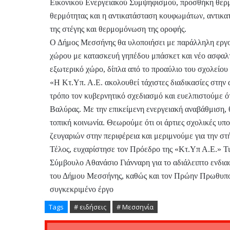
Εικονικού Ενεργειακού Συμψηφισμού, προσθήκη θερμ
θερμότητας και η αντικατάσταση κουφωμάτων, αντικα
της στέγης και θερμομόνωση της οροφής.
Ο Δήμος Μεσσήνης θα υλοποιήσει με παράλληλη εργολα
χώρου με κατασκευή γηπέδου μπάσκετ και νέο ασφαλ
εξωτερικό χώρο, δίπλα από το προαύλιο του σχολείο
«Η Κτ.Υπ. Α.Ε. ακολουθεί τάχιστες διαδικασίες στην
τρόπο τον κυβερνητικό σχεδιασμό και ευελπιστούμε ότι
Βαλύρας. Με την επικείμενη ενεργειακή αναβάθμιση, θ
τοπική κοινωνία. Θεωρούμε ότι οι άρτιες σχολικές υ
ζευγαριών στην περιφέρεια και μεριμνούμε για την σ
Τέλος, ευχαρίστησε τον Πρόεδρο της «Κτ.Υπ Α.Ε.» Τ
Σύμβουλο Αθανάσιο Γιάνναρη για το αδιάλειπτο ενδι
του Δήμου Μεσσήνης, καθώς και τον Πρώην Πρωθυπουρ
συγκεκριμένο έργο
Tags
# ειδήσεις
# Μεσσηνία