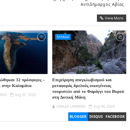
Αντιδήμαρχος Αβίας
View More
ΕΛΛΆΔΑ
σώθηκαν 32 πρόσφυγες –
Επιχείρηση απεγκλωβισμού και
ι στην Καλαμάτα
μεταφοράς 4μελούς οικογένειας
τουριστών από το Φαράγγι του Βυρού
IRED
Aug 07, 2026
στη Δυτική Μάνη
OMAΔΑ UNWIRED
Aug 06, 2026
BLOGGER
DISQUS
FACEBOOK