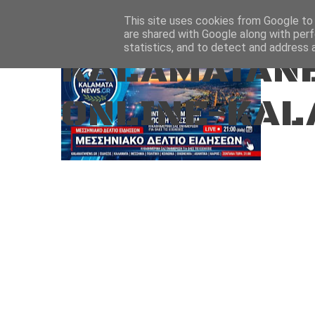
Aug 7, 2026
ΑΡΧΙΚΗ
ΚΑΛΑΜΑΤΑ-ΜΕΣΣΗΝΙΑ
This site uses cookies from Google to d
are shared with Google along with perf
statistics, and to detect and address 
KALAMATANE
ONLINE-KAL