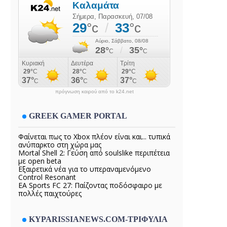
πρόγνωση καιρού από το k24.net
GREEK GAMER PORTAL
Φαίνεται πως το Xbox πλέον είναι και... τυπικά
ανύπαρκτο στη χώρα μας
Mortal Shell 2: Γεύση από soulslike περιπέτεια
με open beta
Εξαιρετικά νέα για το υπεραναμενόμενο
Control Resonant
EA Sports FC 27: Παίζοντας ποδόσφαιρο με
πολλές παιχτούρες
KYPARISSIANEWS.COM-ΤΡΙΦΥΛΙΑ