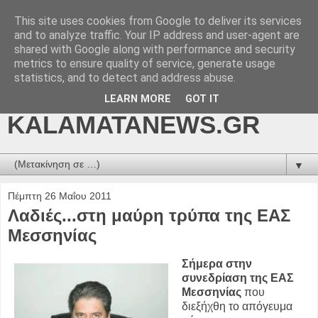
This site uses cookies from Google to deliver its services
kalamatanews.gr -
and to analyze traffic. Your IP address and user-agent are
shared with Google along with performance and security
ΜΕΣΣΗΝΙΑΚΑ ΝΕΑ
metrics to ensure quality of service, generate usage
statistics, and to detect and address abuse.
ONLINE-
LEARN MORE
GOT IT
KALAMATANEWS.GR
▼
Πέμπτη 26 Μαΐου 2011
Λαδιές...στη μαύρη τρύπα της ΕΑΣ
Μεσσηνίας
Σήμερα στην
συνεδρίαση της ΕΑΣ
Μεσσηνίας
που
διεξήχθη το απόγευμα