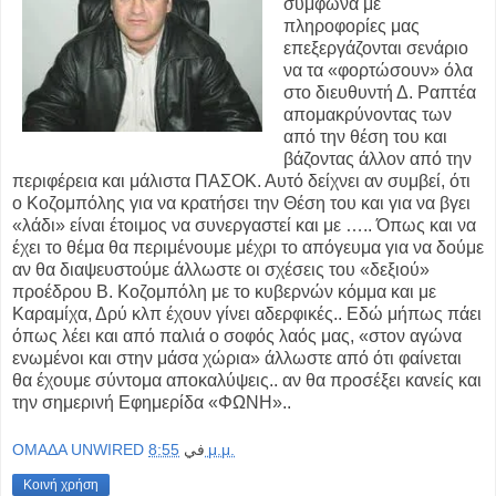
σύμφωνα με
πληροφορίες μας
επεξεργάζονται σενάριο
να τα «φορτώσουν» όλα
στο διευθυντή Δ. Ραπτέα
απομακρύνοντας των
από την θέση του και
βάζοντας άλλον από την
περιφέρεια και μάλιστα ΠΑΣΟΚ. Αυτό δείχνει αν συμβεί, ότι
ο Κοζομπόλης για να κρατήσει την Θέση του και για να βγει
«λάδι» είναι έτοιμος να συνεργαστεί και με ….. Όπως και να
έχει το θέμα θα περιμένουμε μέχρι το απόγευμα για να δούμε
αν θα διαψευστούμε άλλωστε οι σχέσεις του «δεξιού»
προέδρου Β. Κοζομπόλη με το κυβερνών κόμμα και με
Καραμίχα, Δρύ κλπ έχουν γίνει αδερφικές.. Εδώ μήπως πάει
όπως λέει και από παλιά ο σοφός λαός μας, «στον αγώνα
ενωμένοι και στην μάσα χώρια» άλλωστε από ότι φαίνεται
θα έχουμε σύντομα αποκαλύψεις.. αν θα προσέξει κανείς και
την σημερινή Εφημερίδα «ΦΩΝΗ»..
OMAΔΑ UNWIRED
في
8:55 μ.μ.
Κοινή χρήση