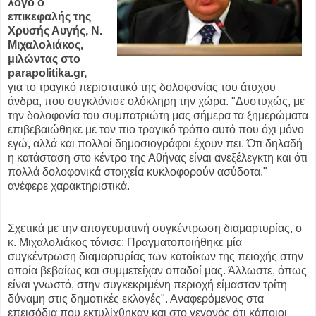
λόγο ο
επικεφαλής της
Χρυσής Αυγής, Ν.
Μιχαλολιάκος,
μιλώντας στο
parapolitika.gr,
για το τραγικό περιστατικό της δολοφονίας του άτυχου
άνδρα, που συγκλόνισε ολόκληρη την χώρα. "Δυστυχώς, με
την δολοφονία του συμπατριώτη μας σήμερα τα ξημερώματα
επιβεβαιώθηκε με τον πιο τραγικό τρόπο αυτό που όχι μόνο
εγώ, αλλά και πολλοί δημοσιογράφοι έχουν πει. Ότι δηλαδή
η κατάσταση στο κέντρο της Αθήνας είναι ανεξέλεγκτη και ότι
πολλά δολοφονικά στοιχεία κυκλοφορούν ασύδοτα."
ανέφερε χαρακτηριστικά.
Σχετικά με την απογευματινή συγκέντρωση διαμαρτυρίας, ο
κ. Μιχαλολιάκος τόνισε: Πραγματοποιήθηκε μία
συγκέντρωση διαμαρτυρίας των κατοίκων της πειοχής στην
οποία βεβαίως και συμμετείχαν οπαδοί μας. Άλλωστε, όπως
είναι γνωστό, στην συγκεκριμένη περιοχή είμασταν τρίτη
δύναμη στις δημοτικές εκλογές". Αναφερόμενος στα
επεισόδια που εκτυλίχθηκαν και στο γεγονός ότι κάποιοι