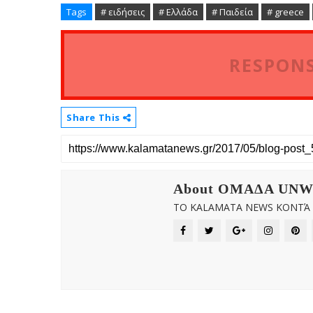
Tags
# ειδήσεις
# Ελλάδα
# Παιδεία
# greece
RESPONS
Share This
About OMAΔΑ UN
ΤΟ KALAMATA NEWS ΚΟΝΤΆ Σ