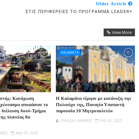
Older Article
ΣΤΙΣ ΠΕΡΙΦΕΡΕΙΕΣ ΤΟ ΠΡΟΓΡΑΜΜΑ LEADER+
View More
KALAMATA
αντής: Κατάχωση
Η Καλαμάτα τίμησε με κατάνυξη την
αχώνιασμα αποφάσισε το
Πολιούχο της, Παναγία Υπαπαντή
ν διέλευση δοού-Τμήμα
παρουσία 10 Μητροπολιτών
της πλατείας θα
OMAΔΑ UNWIRED
Feb 02, 2025
IRED
Mar 05, 2025