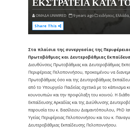
ΕΚΣΤΡΑΤΕΙΑ ΚΑΤΑ 
OMAΔΑ UNWIRED
9 years ago
ειδήσεις,
Ελλάδα,
Share This
Στα πλαίσια της συνεργασίας της Περιφέρεια
Πρωτοβάθμιας και Δευτεροβάθμιας Εκπαίδευ
Διευθύνσεις Πρωτοβάθμιας και Δευτεροβάθμιας Εκπ
Περιφέρειας Πελοποννήσου, προκειμένου να διανεμηθ
Πρωτοβάθμιας όσο και της Δευτεροβάθμιας Εκπαίδευσ
από το Υπουργείο Παιδείας σχετικά με το κάπνισμα 
κουνουπιών και την προφύλαξη του κοινού. Η διάθε
Εκπαίδευσης Αρκαδίας και της Διεύθυνσης Δευτεροβά
παρουσία του κ. Βασίλειου Διαμαντόπουλου, PhD Ια
Υγείας Περιφέρειας Πελοποννήσου και του κ. Παναγ
Δευτεροβάθμιας Εκπαίδευσης Πελοποννήσου.