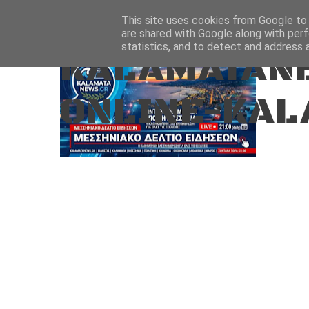
Aug 7, 2026
ΑΡΧΙΚΗ
ΚΑΛΑΜΑΤΑ-ΜΕΣΣΗΝΙΑ
This site uses cookies from Google to d
are shared with Google along with perf
statistics, and to detect and address 
KALAMATANE
ONLINE-KAL