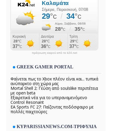
πρόγνωση καιρού από το k24.net
GREEK GAMER PORTAL
Φαίνεται πως το Xbox πλέον είναι και... τυπικά
ανύπαρκτο στη χώρα μας
Mortal Shell 2: Γεύση από soulslike περιπέτεια
με open beta
Εξαιρετικά νέα για το υπεραναμενόμενο
Control Resonant
EA Sports FC 27: Παίζοντας ποδόσφαιρο με
πολλές παιχτούρες
KYPARISSIANEWS.COM-ΤΡΙΦΥΛΙΑ