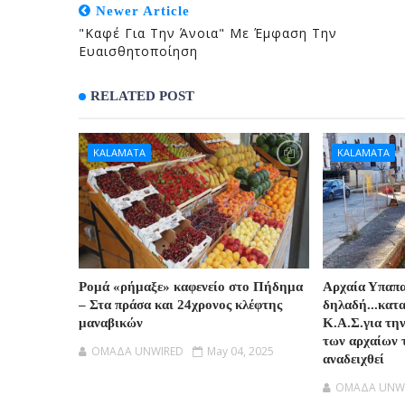
Newer Article
"Καφέ Για Την Άνοια" Με Έμφαση Την
Ευαισθητοποίηση
RELATED POST
KALAMATA
KALAMATA
Ρομά «ρήμαξε» καφενείο στο Πήδημα
Αρχαία Υπαπ
– Στα πράσα και 24χρονος κλέφτης
δηλαδή...κατ
μαναβικών
Κ.Α.Σ.για τη
των αρχαίων 
OMAΔΑ UNWIRED
May 04, 2025
αναδειχθεί
OMAΔΑ UNW