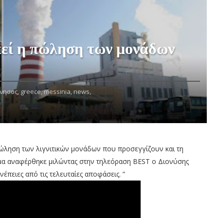
πεί η πώληση των μονάδων
νησος,
greece,
messinia,
news,
ώληση των λιγνιτικών μονάδων που προσεγγίζουν και τη
έμα αναφέρθηκε μιλώντας στην τηλεόραση BEST o Διονύσης
πειες από τις τελευταίες αποφάσεις. ”