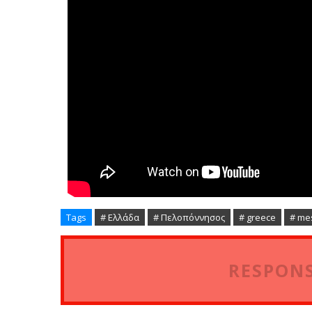
Tags
# Ελλάδα
# Πελοπόννησος
# greece
# me
RESPONS