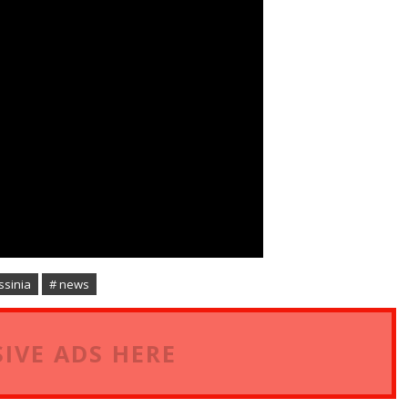
ssinia
# news
IVE ADS HERE