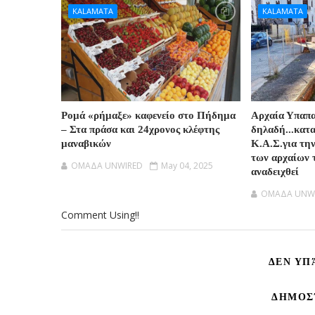
KALAMATA
KALAMATA
Ρομά «ρήμαξε» καφενείο στο Πήδημα
Αρχαία Υπαπ
– Στα πράσα και 24χρονος κλέφτης
δηλαδή...κατ
μαναβικών
Κ.Α.Σ.για τη
των αρχαίων 
OMAΔΑ UNWIRED
May 04, 2025
αναδειχθεί
OMAΔΑ UNW
Comment Using!!
ΔΕΝ ΥΠ
ΔΗΜΟΣ