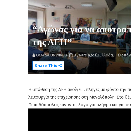
“Αγώνας για να αποτρα
της ΔΕΗ”
OMAΔΑ UNWIRED
8 years ago
Ελλάδα,
Πελοπόν
Share This
Η υπόθεση της ΔΕΗ ανοίγει… πληγές με φόντο την π
λειτουργία της επιχείρησης στη Μεγαλόπολη. Στο θ
Παπαδόπουλος κάνοντας λόγο για πλήγμα και για συνέ