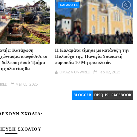
KALAMATA
αντής: Κατάχωση
Η Καλαμάτα τίμησε με κατάνυξη την
αχώνιασμα αποφάσισε το
Πολιούχο της, Παναγία Υπαπαντή
ν διέλευση δοού-Τμήμα
παρουσία 10 Μητροπολιτών
της πλατείας θα
OMAΔΑ UNWIRED
Feb 02, 2025
IRED
Mar 05, 2025
BLOGGER
DISQUS
FACEBOOK
ΆΡΧΟΥΝ ΣΧΌΛΙΑ:
ΊΕΥΣΗ ΣΧΟΛΊΟΥ