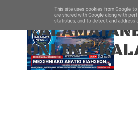
Aug 8, 2026
ΑΡΧΙΚΗ
ΚΑΛΑΜΑΤΑ-ΜΕΣΣΗΝΙΑ
This site uses cookies from Google to d
are shared with Google along with perf
statistics, and to detect and address 
KALAMATANE
ONLINE-KAL