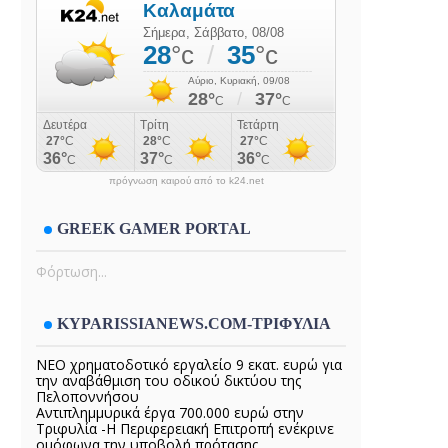
πρόγνωση καιρού από το k24.net
GREEK GAMER PORTAL
Φόρτωση...
KYPARISSIANEWS.COM-ΤΡΙΦΥΛΙΑ
ΝΕΟ χρηματοδοτικό εργαλείο 9 εκατ. ευρώ για
την αναβάθμιση του οδικού δικτύου της
Πελοποννήσου
Αντιπλημμυρικά έργα 700.000 ευρώ στην
Τριφυλία -Η Περιφερειακή Επιτροπή ενέκρινε
ομόφωνα την υποβολή πρότασης