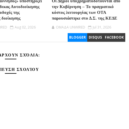
όννησος» υποστηρίζει
Οι Δήμοι υποχρηματοδοτούνται από
ώδικας Αυτοδιοίκησης
την Κυβέρνηση – Το πραγματικό
ποδοχές της
κόστος λειτουργίας των ΟΤΑ
ς διοίκησης
παρουσιάστηκε στο Δ.Σ. της ΚΕΔΕ
IRED
Aug 02, 2026
OMAΔΑ UNWIRED
Jul 31, 2026
BLOGGER
DISQUS
FACEBOOK
ΆΡΧΟΥΝ ΣΧΌΛΙΑ:
ΊΕΥΣΗ ΣΧΟΛΊΟΥ