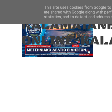
Aug 6, 2026
ΑΡΧΙΚΗ
ΚΑΛΑΜΑΤΑ-ΜΕΣΣΗΝΙΑ
This site uses cookies from Google to d
are shared with Google along with perf
statistics, and to detect and address 
KALAMATANE
ONLINE-KAL