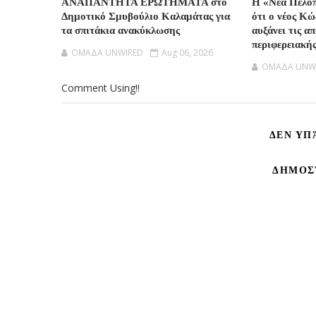
ΑΝΑΠΑΝΤΗΤΑ ΕΡΩΤΗΜΑΤΑ στο
Η «Νέα Πελοπ
Δημοτικό Σμυβούλιο Καλαμάτας για
ότι ο νέος Κ
τα σπιτάκια ανακύκλωσης
αυξάνει τις α
περιφερειακή
OMAΔΑ UNWIRED
Aug 06, 2026
OMAΔΑ UNW
Comment Using!!
ΔΕΝ ΥΠ
ΔΗΜΟΣ