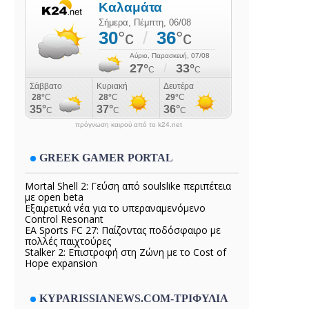
πρόγνωση καιρού από το k24.net
GREEK GAMER PORTAL
Mortal Shell 2: Γεύση από soulslike περιπέτεια
με open beta
Εξαιρετικά νέα για το υπεραναμενόμενο
Control Resonant
EA Sports FC 27: Παίζοντας ποδόσφαιρο με
πολλές παιχτούρες
Stalker 2: Επιστροφή στη Ζώνη με το Cost of
Hope expansion
KYPARISSIANEWS.COM-ΤΡΙΦΥΛΙΑ