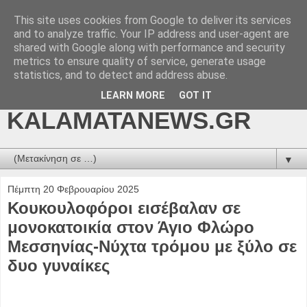
This site uses cookies from Google to deliver its services
kalamatanews.gr -
and to analyze traffic. Your IP address and user-agent are
shared with Google along with performance and security
ΜΕΣΣΗΝΙΑΚΑ ΝΕΑ
metrics to ensure quality of service, generate usage
statistics, and to detect and address abuse.
ONLINE-
LEARN MORE
GOT IT
KALAMATANEWS.GR
▼
Πέμπτη 20 Φεβρουαρίου 2025
Κουκουλοφόροι εισέβαλαν σε
μονοκατοικία στον Άγιο Φλώρο
Μεσσηνίας-Νύχτα τρόμου με ξύλο σε
δυο γυναίκες