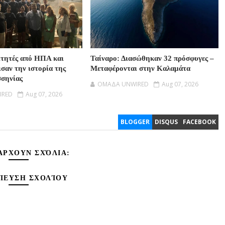
ιτητές από ΗΠΑ και
Ταίναρο: Διασώθηκαν 32 πρόσφυγες –
σαν την ιστορία της
Μεταφέρονται στην Καλαμάτα
σηνίας
OMAΔΑ UNWIRED
Aug 07, 2026
IRED
Aug 07, 2026
BLOGGER
DISQUS
FACEBOOK
ΆΡΧΟΥΝ ΣΧΌΛΙΑ:
ΊΕΥΣΗ ΣΧΟΛΊΟΥ