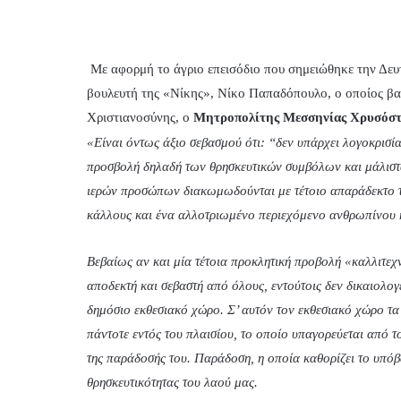
Με αφορμή το άγριο επεισόδιο που σημειώθηκε την Δευ
βουλευτή της «Νίκης», Νίκο Παπαδόπουλο, ο οποίος βαν
Χριστιανοσύνης, ο
Μητροπολίτης Μεσσηνίας Χρυσόσ
«Είναι όντως άξιο σεβασμού ότι: “δεν υπάρχει λογοκρισί
προσβολή δηλαδή των θρησκευτικών συμβόλων και μάλιστα
ιερών προσώπων διακωμωδούνται με τέτοιο απαράδεκτο 
κάλλους και ένα αλλοτριωμένο περιεχόμενο ανθρωπίνου 
Βεβαίως αν και μία τέτοια προκλητική προβολή «καλλιτεχν
αποδεκτή και σεβαστή από όλους, εντούτοις δεν δικαιολογ
δημόσιο εκθεσιακό χώρο. Σ’ αυτόν τον εκθεσιακό χώρο τα 
πάντοτε εντός του πλαισίου, το οποίο υπαγορεύεται από το
της παράδοσής του. Παράδοση, η οποία καθορίζει το υπόβα
θρησκευτικότητας του λαού μας.