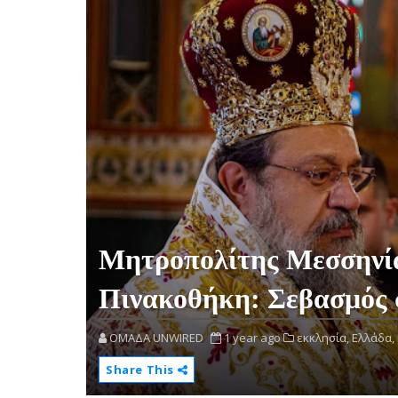
Μητροπολίτης Μεσσηνία
Πινακοθήκη: Σεβασμός 
OMAΔΑ UNWIRED
1 year ago
εκκλησία,
Ελλάδα,
Share This