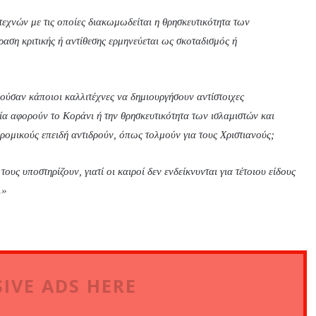
τεχνών με τις οποίες διακωμωδείται η θρησκευτικότητα των
ση κριτικής ή αντίθεσης ερμηνεύεται ως σκοταδισμός ή
ούσαν κάποιοι καλλιτέχνες να δημιουργήσουν αντίστοιχες
 αφορούν το Κοράνι ή την θρησκευτικότητα των ισλαμιστών και
ρομικούς επειδή αντιδρούν, όπως τολμούν για τους Χριστιανούς;
ους υποστηρίζουν, γιατί οι καιροί δεν ενδείκνυνται για τέτοιου είδους
.»
IVE ADS HERE