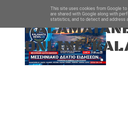
Aug 8, 2026
ΑΡΧΙΚΗ
ΚΑΛΑΜΑΤΑ-ΜΕΣΣΗΝΙΑ
This site uses cookies from Google to d
are shared with Google along with perf
statistics, and to detect and address 
KALAMATANE
ONLINE-KAL