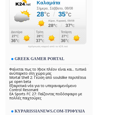
πρόγνωση καιρού από το k24.net
GREEK GAMER PORTAL
Φαίνεται πως το Xbox πλέον είναι και... τυπικά
ανύπαρκτο στη χώρα μας
Mortal Shell 2: Γεύση από soulslike περιπέτεια
με open beta
Εξαιρετικά νέα για το υπεραναμενόμενο
Control Resonant
EA Sports FC 27: Παίζοντας ποδόσφαιρο με
πολλές παιχτούρες
KYPARISSIANEWS.COM-ΤΡΙΦΥΛΙΑ