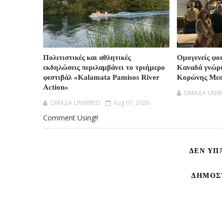
Πολιτιστικές και αθλητικές
Ομογενείς φο
εκδηλώσεις περιλαμβάνει το τριήμερο
Καναδά γνώρι
φεστιβάλ «Kalamata Pamisos River
Κορώνης Μεσ
Action»
OMAΔΑ UNW
OMAΔΑ UNWIRED
Aug 07, 2026
Comment Using!!
ΔΕΝ ΥΠ
ΔΗΜΟΣ