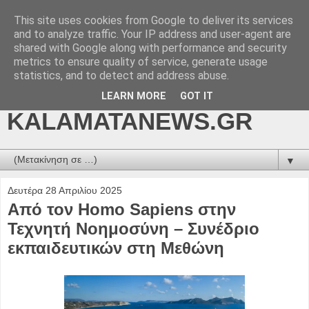
This site uses cookies from Google to deliver its services
kalamatanews.gr -
and to analyze traffic. Your IP address and user-agent are
shared with Google along with performance and security
ΜΕΣΣΗΝΙΑΚΑ ΝΕΑ
metrics to ensure quality of service, generate usage
statistics, and to detect and address abuse.
ONLINE-
LEARN MORE
GOT IT
KALAMATANEWS.GR
▼
Δευτέρα 28 Απριλίου 2025
Από τον Homo Sapiens στην
Τεχνητή Νοημοσύνη – Συνέδριο
εκπαιδευτικών στη Μεθώνη