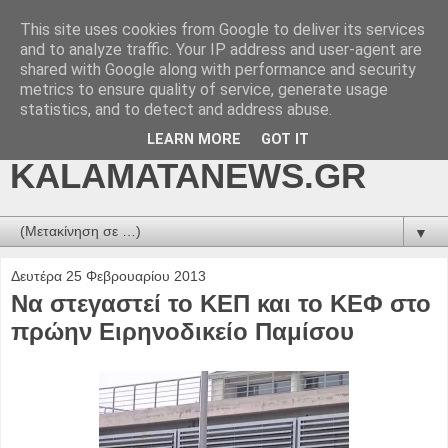
This site uses cookies from Google to deliver its services
kalamatanews.gr -
and to analyze traffic. Your IP address and user-agent are
shared with Google along with performance and security
ΜΕΣΣΗΝΙΑΚΑ ΝΕΑ
metrics to ensure quality of service, generate usage
statistics, and to detect and address abuse.
ONLINE-
LEARN MORE
GOT IT
KALAMATANEWS.GR
▼
Δευτέρα 25 Φεβρουαρίου 2013
Να στεγαστεί το ΚΕΠ και το ΚΕΦ στο
πρώην Ειρηνοδικείο Παμίσου