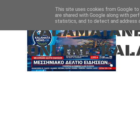
Aug 7, 2026
ΑΡΧΙΚΗ
ΚΑΛΑΜΑΤΑ-ΜΕΣΣΗΝΙΑ
This site uses cookies from Google to d
are shared with Google along with perf
statistics, and to detect and address 
KALAMATANE
ONLINE-KAL