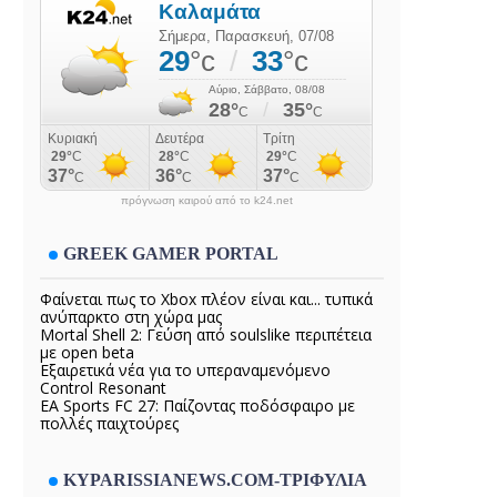
πρόγνωση καιρού από το k24.net
GREEK GAMER PORTAL
Φαίνεται πως το Xbox πλέον είναι και... τυπικά
ανύπαρκτο στη χώρα μας
Mortal Shell 2: Γεύση από soulslike περιπέτεια
με open beta
Εξαιρετικά νέα για το υπεραναμενόμενο
Control Resonant
EA Sports FC 27: Παίζοντας ποδόσφαιρο με
πολλές παιχτούρες
KYPARISSIANEWS.COM-ΤΡΙΦΥΛΙΑ