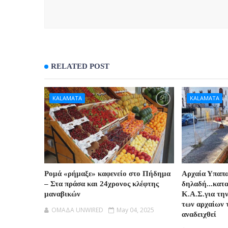
RELATED POST
KALAMATA
KALAMATA
Ρομά «ρήμαξε» καφενείο στο Πήδημα
Αρχαία Υπαπ
– Στα πράσα και 24χρονος κλέφτης
δηλαδή...κατ
μαναβικών
Κ.Α.Σ.για τη
των αρχαίων 
OMAΔΑ UNWIRED
May 04, 2025
αναδειχθεί