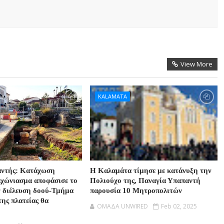
View More
KALAMATA
αντής: Κατάχωση
Η Καλαμάτα τίμησε με κατάνυξη την
αχώνιασμα αποφάσισε το
Πολιούχο της, Παναγία Υπαπαντή
ν διέλευση δοού-Τμήμα
παρουσία 10 Μητροπολιτών
της πλατείας θα
OMAΔΑ UNWIRED
Feb 02, 2025