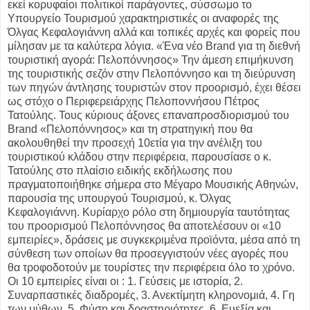
εκεί κορυφαίοι πολιτικοί παράγοντες, σύσσωμο το
Υπουργείο Τουρισμού χαρακτηριστικές οι αναφορές της
Όλγας Κεφαλογιάννη αλλά και τοπικές αρχές και φορείς που
μίλησαν με τα καλύτερα λόγια. «Ένα νέο Brand για τη διεθνή
τουριστική αγορά: Πελοπόννησος» Την άμεση επιμήκυνση
της τουριστικής σεζόν στην Πελοπόννησο και τη διεύρυνση
των πηγών άντλησης τουριστών στον προορισμό, έχει θέσει
ως στόχο ο Περιφερειάρχης Πελοποννήσου Πέτρος
Τατούλης. Τους κύριους άξονες επαναπροσδιορισμού του
Brand «Πελοπόννησος» και τη στρατηγική που θα
ακολουθηθεί την προσεχή 10ετία για την ανέλιξη του
τουριστικού κλάδου στην περιφέρεια, παρουσίασε ο κ.
Τατούλης στο πλαίσιο ειδικής εκδήλωσης που
πραγματοποιήθηκε σήμερα στο Μέγαρο Μουσικής Αθηνών,
παρουσία της υπουργού Τουρισμού, κ. Όλγας
Κεφαλογιάννη. Κυρίαρχο ρόλο στη δημιουργία ταυτότητας
του προορισμού Πελοπόννησος θα αποτελέσουν οι «10
εμπειρίες», δράσεις με συγκεκριμένα προϊόντα, μέσα από τη
σύνθεση των οποίων θα προσεγγιστούν νέες αγορές που
θα τροφοδοτούν με τουρίστες την περιφέρεια όλο το χρόνο.
Οι 10 εμπειρίες είναι οι : 1. Γεύσεις με ιστορία, 2.
Συναρπαστικές διαδρομές, 3. Ανεκτίμητη κληρονομιά, 4. Γη
των μύθων, 5. Φύση και δραστηριότητες, 6. Ευεξία και