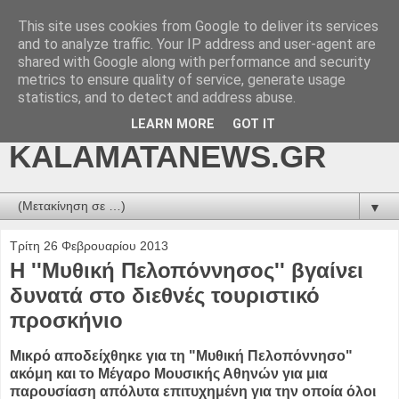
This site uses cookies from Google to deliver its services
kalamatanews.gr -
and to analyze traffic. Your IP address and user-agent are
shared with Google along with performance and security
ΜΕΣΣΗΝΙΑΚΑ ΝΕΑ
metrics to ensure quality of service, generate usage
statistics, and to detect and address abuse.
ONLINE-
LEARN MORE
GOT IT
KALAMATANEWS.GR
▼
Τρίτη 26 Φεβρουαρίου 2013
Η ''Μυθική Πελοπόννησος'' βγαίνει
δυνατά στο διεθνές τουριστικό
προσκήνιο
Μικρό αποδείχθηκε για τη "Μυθική Πελοπόννησο"
ακόμη και το Μέγαρο Μουσικής Αθηνών για μια
παρουσίαση απόλυτα επιτυχημένη για την οποία όλοι