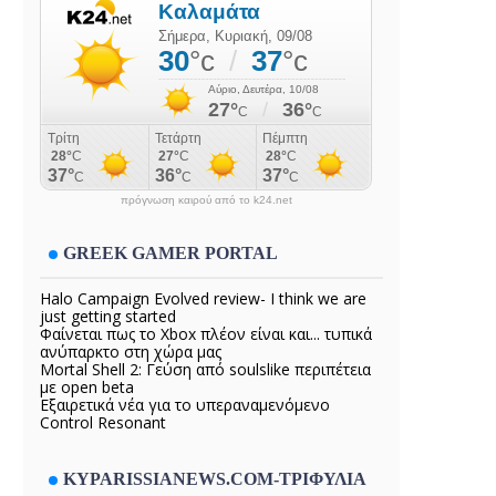
πρόγνωση καιρού από το k24.net
GREEK GAMER PORTAL
Halo Campaign Evolved review- I think we are
just getting started
Φαίνεται πως το Xbox πλέον είναι και... τυπικά
ανύπαρκτο στη χώρα μας
Mortal Shell 2: Γεύση από soulslike περιπέτεια
με open beta
Εξαιρετικά νέα για το υπεραναμενόμενο
Control Resonant
KYPARISSIANEWS.COM-ΤΡΙΦΥΛΙΑ