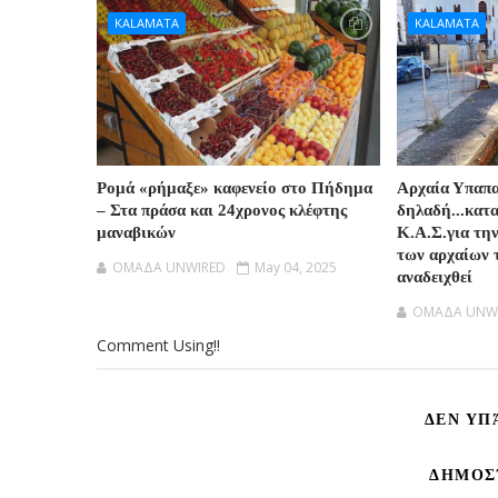
KALAMATA
KALAMATA
Ρομά «ρήμαξε» καφενείο στο Πήδημα
Αρχαία Υπαπ
– Στα πράσα και 24χρονος κλέφτης
δηλαδή...κατ
μαναβικών
Κ.Α.Σ.για τη
των αρχαίων 
OMAΔΑ UNWIRED
May 04, 2025
αναδειχθεί
OMAΔΑ UNW
Comment Using!!
ΔΕΝ ΥΠ
ΔΗΜΟΣ