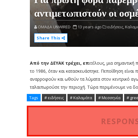
αντιμετωπιστούν οι οσμ
OMAΔΑ UNWIRED
13 years ago
ειδήσεις,
Καλαμ
Share This
Από την ΔΕΥΑΚ τρέχει, επ
ιτέλους, μια σημαντική
το 1986, όταν και κατασκευάστηκε. Πεποίθηση είναι 
αναρροφούν και ωθούν τα λύματα στον κεντρικό αγ
ταλαιπωρούσε την περιοχή. Tώρα περιμένουμε να δού
Tags
# ειδήσεις
# Καλαμάτα
# Μεσσηνία
# gre
RESPONS