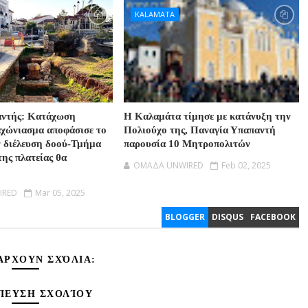
KALAMATA
αντής: Κατάχωση
Η Καλαμάτα τίμησε με κατάνυξη την
αχώνιασμα αποφάσισε το
Πολιούχο της, Παναγία Υπαπαντή
ν διέλευση δοού-Τμήμα
παρουσία 10 Μητροπολιτών
της πλατείας θα
OMAΔΑ UNWIRED
Feb 02, 2025
IRED
Mar 05, 2025
BLOGGER
DISQUS
FACEBOOK
ΆΡΧΟΥΝ ΣΧΌΛΙΑ:
ΊΕΥΣΗ ΣΧΟΛΊΟΥ