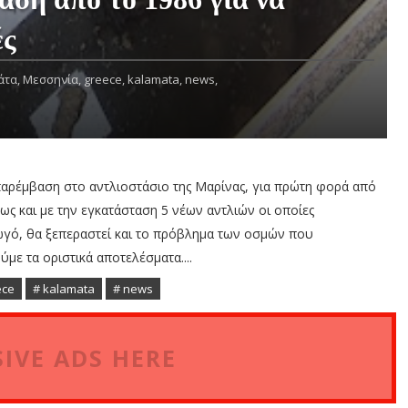
ές
άτα,
Μεσσηνία,
greece,
kalamata,
news,
 παρέμβαση στο αντλιοστάσιο της Μαρίνας, για πρώτη φορά από
πως και με την εγκατάσταση 5 νέων αντλιών οι οποίες
ωγό, θα ξεπεραστεί και το πρόβλημα των οσμών που
με τα οριστικά αποτελέσματα....
ece
# kalamata
# news
IVE ADS HERE