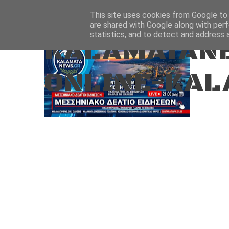
Aug 9, 2026
ΑΡΧΙΚΗ
ΚΑΛΑΜΑΤΑ-ΜΕΣΣΗΝΙΑ
This site uses cookies from Google to d
are shared with Google along with perf
statistics, and to detect and address 
KALAMATANE
ONLINE-KAL