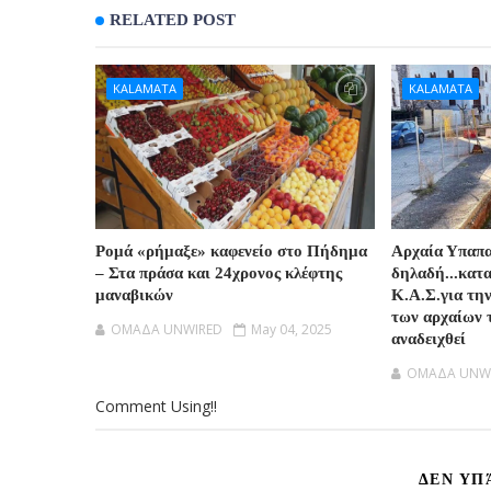
RELATED POST
KALAMATA
KALAMATA
Ρομά «ρήμαξε» καφενείο στο Πήδημα
Αρχαία Υπαπ
– Στα πράσα και 24χρονος κλέφτης
δηλαδή...κατ
μαναβικών
Κ.Α.Σ.για τη
των αρχαίων 
OMAΔΑ UNWIRED
May 04, 2025
αναδειχθεί
OMAΔΑ UNW
Comment Using!!
ΔΕΝ ΥΠ