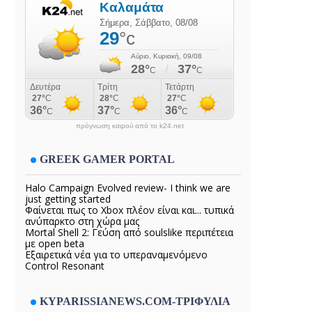
πρόγνωση καιρού από το k24.net
GREEK GAMER PORTAL
Halo Campaign Evolved review- I think we are
just getting started
Φαίνεται πως το Xbox πλέον είναι και... τυπικά
ανύπαρκτο στη χώρα μας
Mortal Shell 2: Γεύση από soulslike περιπέτεια
με open beta
Εξαιρετικά νέα για το υπεραναμενόμενο
Control Resonant
KYPARISSIANEWS.COM-ΤΡΙΦΥΛΙΑ