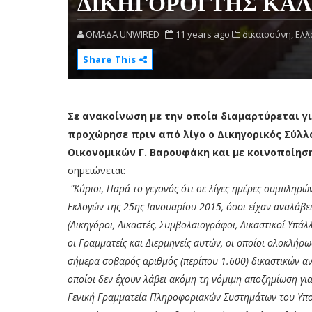
ΔΙΚΗΓΟΡΟΙ ΤΗΣ ΚΑ
OMAΔΑ UNWIRED
11 years ago
δικαιοσύνη,
Ελλ
Share This
Σε ανακοίνωση με την οποία διαμαρτύρεται γ
προχώρησε πριν από λίγο ο Δικηγορικός Σύλλ
Οικονομικών Γ. Βαρουφάκη και με κοινοποίηση
σημειώνεται:
"Κύριοι, Παρά το γεγονός ότι σε λίγες ημέρες συμπληρών
Εκλογών της 25ης Ιανουαρίου 2015, όσοι είχαν αναλάβει
(Δικηγόροι, Δικαστές, Συμβολαιογράφοι, Δικαστικοί Υπάλ
οι Γραμματείς και Διερμηνείς αυτών, οι οποίοι ολοκλήρ
σήμερα σοβαρός αριθμός (περίπου 1.600) δικαστικών αν
οποίοι δεν έχουν λάβει ακόμη τη νόμιμη αποζημίωση γι
Γενική Γραμματεία Πληροφοριακών Συστημάτων του Υπουρ