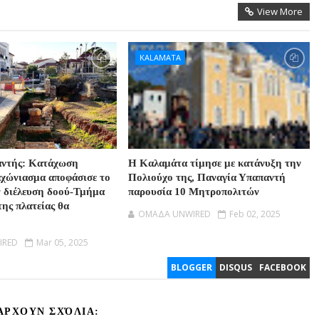
View More
KALAMATA
αντής: Κατάχωση
Η Καλαμάτα τίμησε με κατάνυξη την
αχώνιασμα αποφάσισε το
Πολιούχο της, Παναγία Υπαπαντή
ν διέλευση δοού-Τμήμα
παρουσία 10 Μητροπολιτών
της πλατείας θα
OMAΔΑ UNWIRED
Feb 02, 2025
IRED
Mar 05, 2025
BLOGGER
DISQUS
FACEBOOK
ΆΡΧΟΥΝ ΣΧΌΛΙΑ: