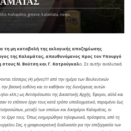
ΛΑΜΑΤΑΣ
άδα,
Καλαμάτα,
greece,
kalamata,
news,
ια τη μη καταβολή της εκλογικής αποζημίωσης
ογος της Καλαμάτας, απευθυνόμενος προς τον Υπουργό
 στους Ν. Βούτση και Γ. Κατρούγκαλ
ο. Σε αυτήν αναλυτικά
ονται τέσσερις (4) μήνες!!!! από την ημέρα των Βουλευτικών
 την βασική ευθύνη και το καθήκον της διενέργειας αυτών
ληλοι κλπ.) ως Αντιπρόσωποι της Δικαστικής Αρχής, Έφοροι, αλλά και
ωσαν το επίπονο έργο τους κατά τρόπο υποδειγματικό, παραμένει έως
τιπροσώπων, μεταξύ των οποίων και δικηγόροι Καλαμάτας, οι
α το έργο τους. Όπως ενημερώθηκα τηλεφωνικά, πρόσφατα, από τη
γείου Σας, η γραφειοκρατική διαδικασία για την επεξεργασία των