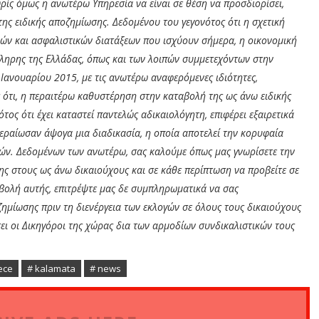
ρίς όμως η ανωτέρω Υπηρεσία να είναι σε θέση να προσδιορίσει,
ης ειδικής αποζημίωσης. Δεδομένου του γεγονότος ότι η σχετική
κών και ασφαλιστικών διατάξεων που ισχύουν σήμερα, η οικονομική
ληρης της Ελλάδας, όπως και των λοιπών συμμετεχόντων στην
Ιανουαρίου 2015, με τις ανωτέρω αναφερόμενες ιδιότητες,
ς ότι, η περαιτέρω καθυστέρηση στην καταβολή της ως άνω ειδικής
ος ότι έχει καταστεί παντελώς αδικαιολόγητη, επιφέρει εξαιρετικά
περαίωσαν άψογα μια διαδικασία, η οποία αποτελεί την κορυφαία
γών. Δεδομένων των ανωτέρω, σας καλούμε όπως μας γνωρίσετε την
ης στους ως άνω δικαιούχους και σε κάθε περίπτωση να προβείτε σε
ταβολή αυτής, επιτρέψτε μας δε συμπληρωματικά να σας
ζημίωσης πριν τη διενέργεια των εκλογών σε όλους τους δικαιούχους
ει οι Δικηγόροι της χώρας δια των αρμοδίων συνδικαλιστικών τους
ece
# kalamata
# news