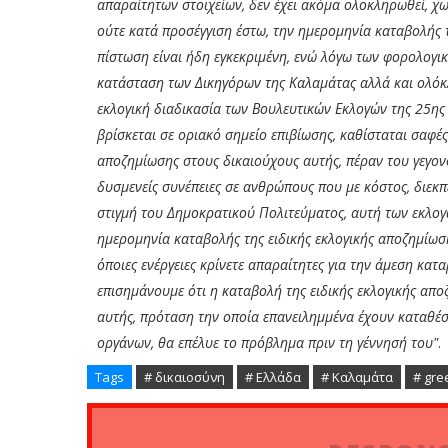
απαραίτητων στοιχείων, δεν έχει ακόμα ολοκληρωθεί, χω
ούτε κατά προσέγγιση έστω, την ημερομηνία καταβολής τ
πίστωση είναι ήδη εγκεκριμένη, ενώ λόγω των φορολογι
κατάσταση των Δικηγόρων της Καλαμάτας αλλά και ολόκ
εκλογική διαδικασία των Βουλευτικών Εκλογών της 25ης 
βρίσκεται σε οριακό σημείο επιβίωσης, καθίσταται σαφέ
αποζημίωσης στους δικαιούχους αυτής, πέραν του γεγονότ
δυσμενείς συνέπειες σε ανθρώπους που με κόστος, διεκ
στιγμή του Δημοκρατικού Πολιτεύματος, αυτή των εκλο
ημερομηνία καταβολής της ειδικής εκλογικής αποζημίωσ
όποιες ενέργειες κρίνετε απαραίτητες για την άμεση κα
επισημάνουμε ότι η καταβολή της ειδικής εκλογικής απο
αυτής, πρόταση την οποία επανειλημμένα έχουν καταθέσ
οργάνων, θα επέλυε το πρόβλημα πριν τη γέννησή του"
.
Tags
# δικαιοσύνη
# Ελλάδα
# Καλαμάτα
# gre