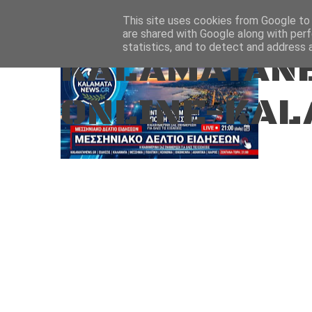
Aug 8, 2026
ΑΡΧΙΚΗ
ΚΑΛΑΜΑΤΑ-ΜΕΣΣΗΝΙΑ
This site uses cookies from Google to d
are shared with Google along with perf
statistics, and to detect and address 
KALAMATANE
ONLINE-KAL