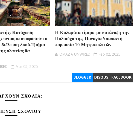
αντής: Κατάχωση
Η Καλαμάτα τίμησε με κατάνυξη την
αχώνιασμα αποφάσισε το
Πολιούχο της, Παναγία Υπαπαντή
ν διέλευση δοού-Τμήμα
παρουσία 10 Μητροπολιτών
της πλατείας θα
OMAΔΑ UNWIRED
Feb 02, 2025
IRED
Mar 05, 2025
BLOGGER
DISQUS
FACEBOOK
ΆΡΧΟΥΝ ΣΧΌΛΙΑ:
ΊΕΥΣΗ ΣΧΟΛΊΟΥ