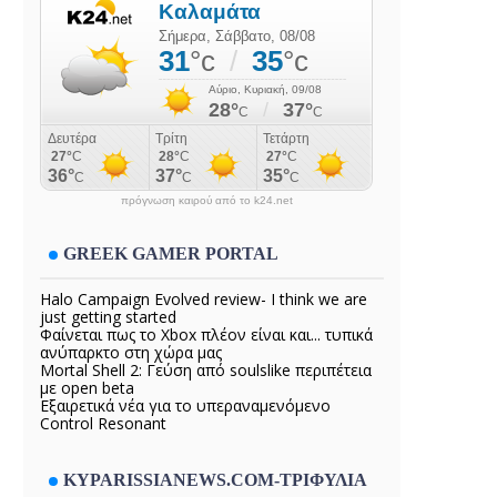
πρόγνωση καιρού από το k24.net
GREEK GAMER PORTAL
Halo Campaign Evolved review- I think we are
just getting started
Φαίνεται πως το Xbox πλέον είναι και... τυπικά
ανύπαρκτο στη χώρα μας
Mortal Shell 2: Γεύση από soulslike περιπέτεια
με open beta
Εξαιρετικά νέα για το υπεραναμενόμενο
Control Resonant
KYPARISSIANEWS.COM-ΤΡΙΦΥΛΙΑ