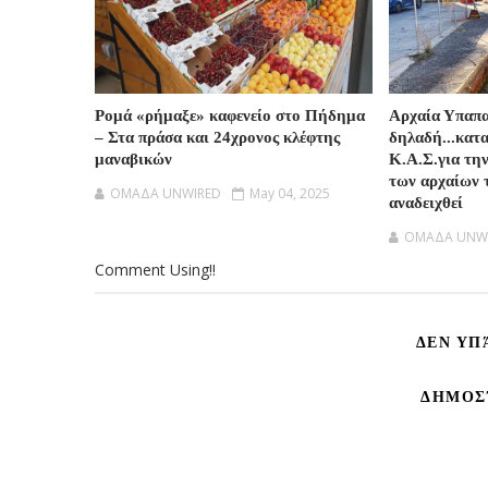
Ρομά «ρήμαξε» καφενείο στο Πήδημα
Αρχαία Υπαπ
– Στα πράσα και 24χρονος κλέφτης
δηλαδή...κατ
μαναβικών
Κ.Α.Σ.για τη
των αρχαίων 
OMAΔΑ UNWIRED
May 04, 2025
αναδειχθεί
OMAΔΑ UNW
Comment Using!!
ΔΕΝ ΥΠ
ΔΗΜΟΣ