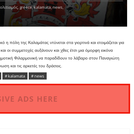
ολιτισμός,
greece,
kalamata,
news,
ό η πόλη της Καλαμάτας ντύνεται στα γιορτινά και ετοιμάζεται για
και οι συμμετοχές αυξάνουν και χθες έτσι μια όμορφη εικόνα
ημοτική Φιλαρμονική να παραδίδουν το λάβαρο στον Παναγιώτη
άνωση και τις αρκετές του δράσεις.
# kalamata
# news
IVE ADS HERE