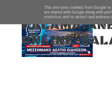
Aug 8, 2026
ΑΡΧΙΚΗ
ΚΑΛΑΜΑΤΑ-ΜΕΣΣΗΝΙΑ
This site uses cookies from Google to d
are shared with Google along with perf
statistics, and to detect and address 
KALAMATANE
ONLINE-KAL