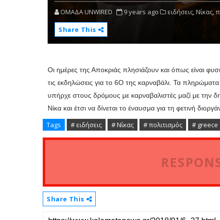
OMAΔΑ UNWIRED
9 years ago
ειδήσεις,
Νίκας,
π
Share This
Οι ημέρες της Αποκριάς πλησιάζουν και όπως είναι φυσικ
τις εκδηλώσεις για το 6Ο της καρναβάλι. Τα πληρώματα 
υπήρχε στους δρόμους με καρναβαλιστές μαζί με την δ
Νίκα και έτσι να δίνεται το έναυσμα για τη φετινή διοργ
Tags
# ειδήσεις
# Νίκας
# πολιτισμός
# greece
RESPONS
Share This