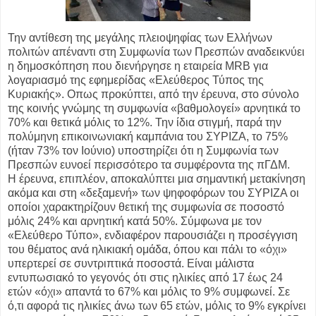
Την αντίθεση της μεγάλης πλειοψηφίας των Ελλήνων
πολιτών απέναντι στη Συμφωνία των Πρεσπών αναδεικνύει
η δημοσκόπηση που διενήργησε η εταιρεία MRB για
λογαριασμό της εφημερίδας «Ελεύθερος Τύπος της
Κυριακής». Οπως προκύπτει, από την έρευνα, στο σύνολο
της κοινής γνώμης τη συμφωνία «βαθμολογεί» αρνητικά το
70% και θετικά μόλις το 12%. Την ίδια στιγμή, παρά την
πολύμηνη επικοινωνιακή καμπάνια του ΣΥΡΙΖΑ, το 75%
(ήταν 73% τον Ιούνιο) υποστηρίζει ότι η Συμφωνία των
Πρεσπών ευνοεί περισσότερο τα συμφέροντα της πΓΔΜ.
Η έρευνα, επιπλέον, αποκαλύπτει μια σημαντική μετακίνηση
ακόμα και στη «δεξαμενή» των ψηφοφόρων του ΣΥΡΙΖΑ οι
οποίοι χαρακτηρίζουν θετική της συμφωνία σε ποσοστό
μόλις 24% και αρνητική κατά 50%. Σύμφωνα με τον
«Ελεύθερο Τύπο», ενδιαφέρον παρουσιάζει η προσέγγιση
του θέματος ανά ηλικιακή ομάδα, όπου και πάλι το «όχι»
υπερτερεί σε συντριπτικά ποσοστά. Είναι μάλιστα
εντυπωσιακό το γεγονός ότι στις ηλικίες από 17 έως 24
ετών «όχι» απαντά το 67% και μόλις το 9% συμφωνεί. Σε
ό,τι αφορά τις ηλικίες άνω των 65 ετών, μόλις το 9% εγκρίνει