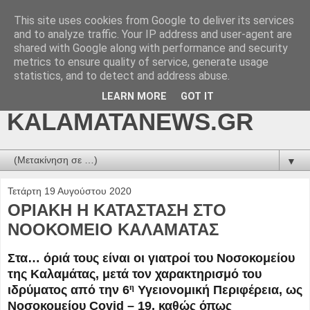
This site uses cookies from Google to deliver its services
kalamatanews.gr -
and to analyze traffic. Your IP address and user-agent are
shared with Google along with performance and security
ΜΕΣΣΗΝΙΑΚΑ ΝΕΑ
metrics to ensure quality of service, generate usage
statistics, and to detect and address abuse.
ONLINE-
LEARN MORE
GOT IT
KALAMATANEWS.GR
▼
Τετάρτη 19 Αυγούστου 2020
ΟΡΙΑΚΗ Η ΚΑΤΑΣΤΑΣΗ ΣΤΟ
ΝΟΟΚΟΜΕΙΟ ΚΑΛΑΜΑΤΑΣ
Στα… όριά τους είναι οι γιατροί του Νοσοκομείου
της Καλαμάτας, μετά τον χαρακτηρισμό του
η
ιδρύματος από την 6
Υγειονομική Περιφέρεια, ως
Νοσοκομείου Covid – 19, καθώς όπως