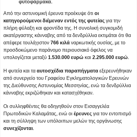
φυτοφάρμακα.
Από την αστυνομική έρευνα προέκυψε ότι
οι
κατηγορούμενοι διέμεναν εντός της φυτείας
για την
πλήρη φύλαξη και φροντίδα της. Η συνολική συγκομιδή
ακατέργαστης κάνναβης από τα δενδρύλλια εκτιμάται ότι θα
απέφερε τουλάχιστον
766 κιλά
ναρκωτικής ουσίας, με το
προσδοκώμενο παράνομο περιουσιακό όφελος να
υπολογίζεται μεταξύ
1.530.000 ευρώ
και
2.295.000 ευρώ
.
Η φυτεία και τα
αυτοσχέδια παραπήγματα
εξερευνήθηκαν
από συνεργείο του Γραφείου Εγκληματολογικών Ερευνών
της Διεύθυνσης Αστυνομίας Μεσσηνίας, ενώ τα δενδρύλλια
κάνναβης εκριζώθηκαν και κατασχέθηκαν.
Οι συλληφθέντες θα οδηγηθούν στον Εισαγγελέα
Πρωτοδικών Καλαμάτας, ενώ οι
έρευνες
για τον εντοπισμό
και τη σύλληψη των υπόλοιπων μελών της οργάνωσης
συνεχίζονται
.