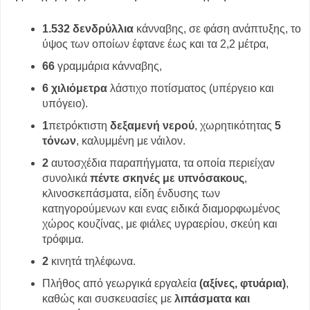
1.532 δενδρύλλια
κάνναβης, σε φάση ανάπτυξης, το
ύψος των οποίων έφτανε έως και τα 2,2 μέτρα,
66
γραμμάρια κάνναβης,
6 χιλιόμετρα
λάστιχο ποτίσματος (υπέργειο και
υπόγειο).
1
πετρόκτιστη
δεξαμενή νερού
, χωρητικότητας
5
τόνων
, καλυμμένη με νάιλον.
2
αυτοσχέδια παραπήγματα, τα οποία περιείχαν
συνολικά
πέντε σκηνές με υπνόσακους
,
κλινοσκεπάσματα, είδη ένδυσης των
κατηγορούμενων και ενας ειδικά διαμορφωμένος
χώρος κουζίνας, με φιάλες υγραερίου, σκεύη και
τρόφιμα.
2
κινητά τηλέφωνα.
Πλήθος από γεωργικά εργαλεία
(αξίνες, φτυάρια)
,
καθώς και συσκευασίες με
λιπάσματα και