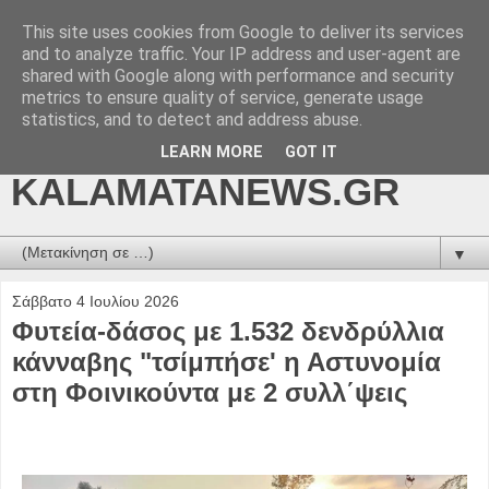
This site uses cookies from Google to deliver its services
kalamatanews.gr -
and to analyze traffic. Your IP address and user-agent are
shared with Google along with performance and security
ΜΕΣΣΗΝΙΑΚΑ ΝΕΑ
metrics to ensure quality of service, generate usage
statistics, and to detect and address abuse.
ONLINE-
LEARN MORE
GOT IT
KALAMATANEWS.GR
▼
Σάββατο 4 Ιουλίου 2026
Φυτεία-δάσος με 1.532 δενδρύλλια
κάνναβης "τσίμπήσε' η Αστυνομία
στη Φοινικούντα με 2 συλλ΄ψεις