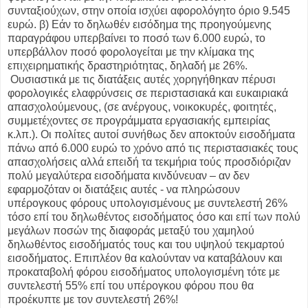
συνταξιούχων, στην οποία ισχύει αφορολόγητο όριο 9.545
ευρώ. β) Εάν το δηλωθέν εισόδημα της προηγούμενης
παραγράφου υπερβαίνει το ποσό των 6.000 ευρώ, το
υπερβάλλον ποσό φορολογείται με την κλίμακα της
επιχειρηματικής δραστηριότητας, δηλαδή με 26%.
Ουσιαστικά με τις διατάξεις αυτές χορηγήθηκαν πέρυσι
φορολογικές ελαφρύνσεις σε περιστασιακά και ευκαιριακά
απασχολούμενους, (σε ανέργους, νοικοκυρές, φοιτητές,
συμμετέχοντες σε προγράμματα εργασιακής εμπειρίας
κ.λπ.). Οι πολίτες αυτοί συνήθως δεν αποκτούν εισοδήματα
πάνω από 6.000 ευρώ το χρόνο από τις περιστασιακές τους
απασχολήσεις αλλά επειδή τα τεκμήρια τούς προσδιόριζαν
πολύ μεγαλύτερα εισοδήματα κινδύνευαν – αν δεν
εφαρμοζόταν οι διατάξεις αυτές - να πληρώσουν
υπέρογκους φόρους υπολογισμένους με συντελεστή 26%
τόσο επί του δηλωθέντος εισοδήματος όσο και επί των πολύ
μεγάλων ποσών της διαφοράς μεταξύ του χαμηλού
δηλωθέντος εισοδήματός τους και του υψηλού τεκμαρτού
εισοδήματος. Επιπλέον θα καλούνταν να καταβάλουν και
προκαταβολή φόρου εισοδήματος υπολογισμένη τότε με
συντελεστή 55% επί του υπέρογκου φόρου που θα
προέκυπτε με τον συντελεστή 26%!