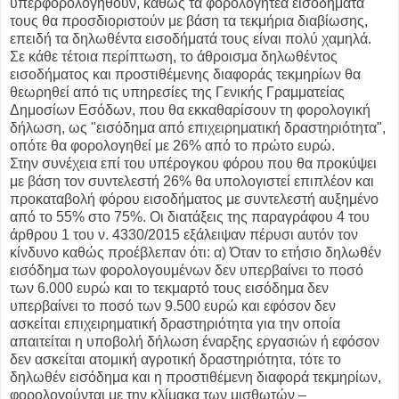
υπερφορολογηθούν, καθώς τα φορολογητέα εισοδήματά
τους θα προσδιοριστούν με βάση τα τεκμήρια διαβίωσης,
επειδή τα δηλωθέντα εισοδήματά τους είναι πολύ χαμηλά.
Σε κάθε τέτοια περίπτωση, το άθροισμα δηλωθέντος
εισοδήματος και προστιθέμενης διαφοράς τεκμηρίων θα
θεωρηθεί από τις υπηρεσίες της Γενικής Γραμματείας
Δημοσίων Εσόδων, που θα εκκαθαρίσουν τη φορολογική
δήλωση, ως "εισόδημα από επιχειρηματική δραστηριότητα",
οπότε θα φορολογηθεί με 26% από το πρώτο ευρώ.
Στην συνέχεια επί του υπέρογκου φόρου που θα προκύψει
με βάση τον συντελεστή 26% θα υπολογιστεί επιπλέον και
προκαταβολή φόρου εισοδήματος με συντελεστή αυξημένο
από το 55% στο 75%. Οι διατάξεις της παραγράφου 4 του
άρθρου 1 του ν. 4330/2015 εξάλειψαν πέρυσι αυτόν τον
κίνδυνο καθώς προέβλεπαν ότι: α) Όταν το ετήσιο δηλωθέν
εισόδημα των φορολογουμένων δεν υπερβαίνει το ποσό
των 6.000 ευρώ και το τεκμαρτό τους εισόδημα δεν
υπερβαίνει το ποσό των 9.500 ευρώ και εφόσον δεν
ασκείται επιχειρηματική δραστηριότητα για την οποία
απαιτείται η υποβολή δήλωση έναρξης εργασιών ή εφόσον
δεν ασκείται ατομική αγροτική δραστηριότητα, τότε το
δηλωθέν εισόδημα και η προστιθέμενη διαφορά τεκμηρίων,
φορολογούνται με την κλίμακα των μισθωτών –