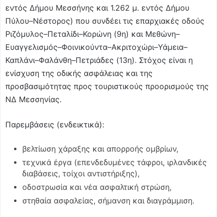
εντός Δήμου Μεσσήνης και 1.262 μ. εντός Δήμου
Πύλου–Νέστορος) που συνδέει τις επαρχιακές οδούς
Ριζόμυλος–Πεταλίδι–Κορώνη (9η) και Μεθώνη–
Ευαγγελισμός–Φοινικούντα–Ακριτοχώρι–Υάμεια–
Καπλάνι–Φαλάνθη–Πετριάδες (13η). Στόχος είναι η
ενίσχυση της οδικής ασφάλειας και της
προσβασιμότητας προς τουριστικούς προορισμούς της
ΝΔ Μεσσηνίας.
Παρεμβάσεις (ενδεικτικά):
βελτίωση χάραξης και απορροής ομβρίων,
τεχνικά έργα (επενδεδυμένες τάφροι, ιρλανδικές
διαβάσεις, τοίχοι αντιστήριξης),
οδοστρωσία και νέα ασφαλτική στρώση,
στηθαία ασφαλείας, σήμανση και διαγράμμιση.