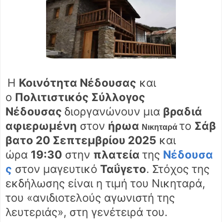
Η
Κοινότητα Νέδουσας
και
ο
Πολιτιστικός Σύλλογος
Νέδουσας
διοργανώνουν μια
βραδιά
αφιερωμένη
στον
ήρωα
το
Σάβ
Νικηταρά
βατο 20 Σεπτεμβρίου 2025
και
ώρα
19:30
στην
πλατεία
της
Νέδουσα
ς
στον μαγευτικό
Ταΰγετο
. Στόχος της
εκδήλωσης είναι η τιμή του Νικηταρά,
του «ανιδιοτελούς αγωνιστή της
λευτεριάς», στη γενέτειρά του.