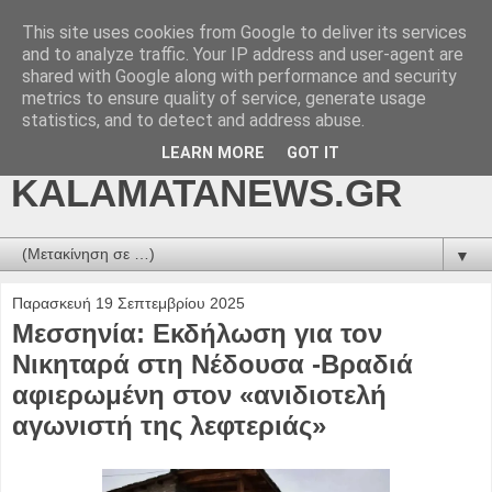
This site uses cookies from Google to deliver its services
kalamatanews.gr -
and to analyze traffic. Your IP address and user-agent are
shared with Google along with performance and security
ΜΕΣΣΗΝΙΑΚΑ ΝΕΑ
metrics to ensure quality of service, generate usage
statistics, and to detect and address abuse.
ONLINE-
LEARN MORE
GOT IT
KALAMATANEWS.GR
▼
Παρασκευή 19 Σεπτεμβρίου 2025
Μεσσηνία: Εκδήλωση για τον
Νικηταρά στη Νέδουσα -Βραδιά
αφιερωμένη στον «ανιδιοτελή
αγωνιστή της λεφτεριάς»