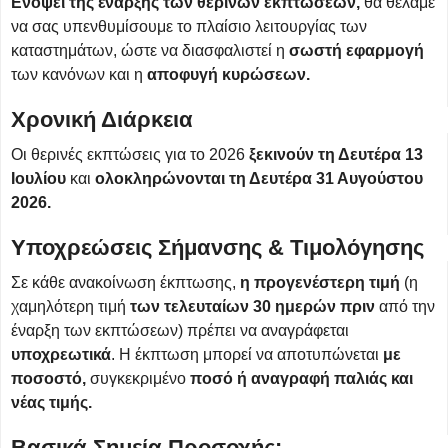
Ενόψει της έναρξης των θερινών εκπτώσεων,
θα θέλαμε
να σας υπενθυμίσουμε το πλαίσιο λειτουργίας των
καταστημάτων, ώστε να διασφαλιστεί η
σωστή εφαρμογή
των κανόνων και η
αποφυγή κυρώσεων.
Χρονική Διάρκεια
Οι θερινές εκπτώσεις για το 2026
ξεκινούν τη Δευτέρα 13
Ιουλίου
και
ολοκληρώνονται τη Δευτέρα 31 Αυγούστου
2026.
Υποχρεώσεις Σήμανσης & Τιμολόγησης
Σε κάθε ανακοίνωση έκπτωσης,
η προγενέστερη τιμή
(η
χαμηλότερη τιμή
των τελευταίων 30 ημερών πριν
από την
έναρξη των εκπτώσεων) πρέπει να αναγράφεται
υποχρεωτικά
. Η έκπτωση μπορεί να αποτυπώνεται
με
ποσοστό,
συγκεκριμένο
ποσό ή αναγραφή παλιάς και
νέας τιμής.
Βασικά Σημεία Προσοχής: