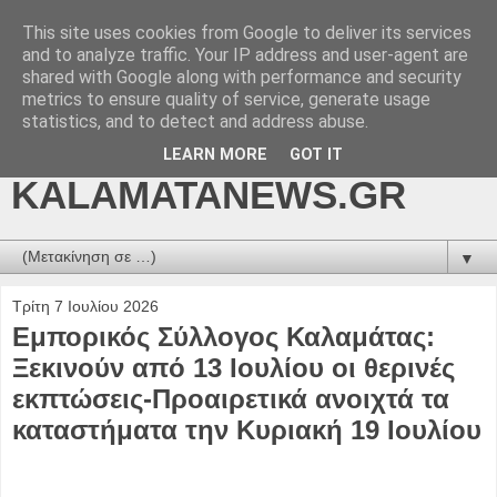
This site uses cookies from Google to deliver its services
kalamatanews.gr -
and to analyze traffic. Your IP address and user-agent are
shared with Google along with performance and security
ΜΕΣΣΗΝΙΑΚΑ ΝΕΑ
metrics to ensure quality of service, generate usage
statistics, and to detect and address abuse.
ONLINE-
LEARN MORE
GOT IT
KALAMATANEWS.GR
▼
Τρίτη 7 Ιουλίου 2026
Εμπορικός Σύλλογος Καλαμάτας:
Ξεκινούν από 13 Ιουλίου οι θερινές
εκπτώσεις-Προαιρετικά ανοιχτά τα
καταστήματα την Κυριακή 19 Ιουλίου