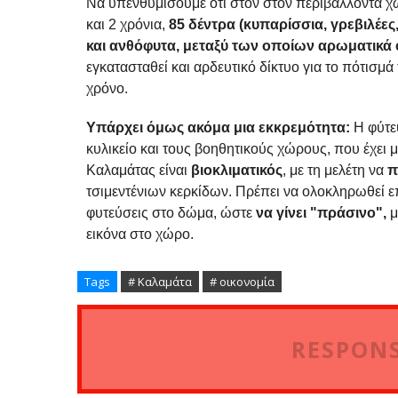
Να υπενθυμίσουμε ότι στον στον περιβάλλοντα χ
και 2 χρόνια,
85 δέντρα (κυπαρίσσια, γρεβιλέες,
και ανθόφυτα, μεταξύ των οποίων αρωματικά φ
εγκατασταθεί και αρδευτικό δίκτυο για το πότισμά 
χρόνο.
Υπάρχει όμως ακόμα μια εκκρεμότητα:
Η φύτευ
κυλικείο και τους βοηθητικούς χώρους, που έχει μ
Καλαμάτας είναι
βιοκλιματικός
, με τη μελέτη να
π
τσιμεντένιων κερκίδων. Πρέπει να ολοκληρωθεί επ
φυτεύσεις στο δώμα, ώστε
να γίνει "πράσινο",
μ
εικόνα στο χώρο.
Tags
# Καλαμάτα
# οικονομία
RESPONS