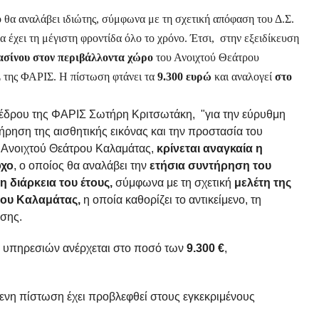
θα αναλάβει ιδιώτης, σύμφωνα με τη σχετική απόφαση του Δ.Σ.
α έχει τη μέγιστη φροντίδα όλο το χρόνο. Έτσι, στην εξειδίκευση
σίνου στον περιβάλλοντα χώρο
του Ανοιχτού Θεάτρου
 της ΦΑΡΙΣ. Η πίστωση φτάνει τα
9.300 ευρώ
και αναλογεί
στο
οέδρου της ΦΑΡΙΣ Σωτήρη Κριτσωτάκη, "γ
ια την εύρυθμη
τήρηση της αισθητικής εικόνας και την προστασία του
υ Ανοιχτού Θεάτρου Καλαμάτας,
κρίνεται αναγκαία η
οχο
, ο οποίος θα αναλάβει την
ετήσια συντήρηση του
τη διάρκεια του έτους,
σύμφωνα με τη σχετική
μελέτη της
ου Καλαμάτας,
η οποία καθορίζει το αντικείμενο, τη
ησης.
 υπηρεσιών ανέρχεται στο ποσό των
9.300 €
,
ενη πίστωση έχει προβλεφθεί στους εγκεκριμένους