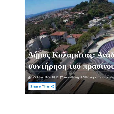
Δήμος Καλαμάτας: Ανάδο
συντήρηση του πρασίνου
OMAΔΑ UNWIRED
month ago
Καλαμάτα,
οικονομ
Share This