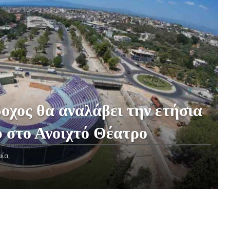
χος θα αναλάβει την ετήσια
 στο Ανοιχτό Θέατρο
ία,