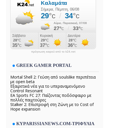
πρόγνωση καιρού από το k24.net
GREEK GAMER PORTAL
Mortal Shell 2: Γεύση από soulslike περιπέτεια
με open beta
Εξαιρετικά νέα για το υπεραναμενόμενο
Control Resonant
EA Sports FC 27: Παίζοντας ποδόσφαιρο με
πολλές παιχτούρες
Stalker 2: Επιστροφή στη Ζώνη με το Cost of
Hope expansion
KYPARISSIANEWS.COM-ΤΡΙΦΥΛΙΑ