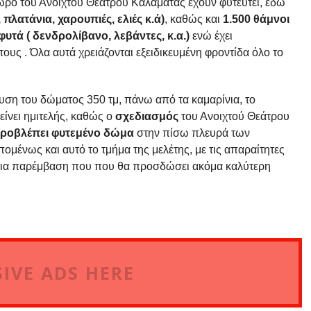
ώρο του Ανοιχτού Θεάτρου Καλαμάτας έχουν φυτευτεί, εδώ
 πλατάνια, χαρουπιές, ελιές κ.ά)
, καθώς και
1.500 θάμνοι
υτά ( δενδρολίβανο, λεβάντες, κ.α.)
ενώ έχει
τους . Όλα αυτά χρειάζονται εξειδικευμένη φροντίδα όλο το
ση του δώματος 350 τμ, πάνω από τα καμαρίνια, το
είνει ημιτελής, καθώς ο
σχεδιασμός
του Ανοιχτού Θεάτρου
ροβλέπει φυτεμένο δώμα
στην πίσω πλευρά των
ομένως και αυτό το τμήμα της μελέτης, με τις απαραίτητες
ια παρέμβαση που που θα προσδώσει ακόμα καλύτερη
IVE ADS HERE