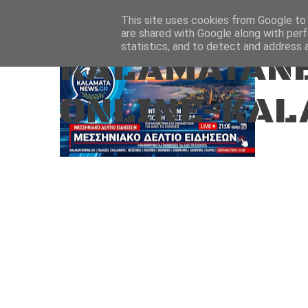
Aug 6, 2026
ΑΡΧΙΚΗ
ΚΑΛΑΜΑΤΑ-ΜΕΣΣΗΝΙΑ
This site uses cookies from Google to d
are shared with Google along with perf
statistics, and to detect and address 
KALAMATANE
ONLINE-KAL