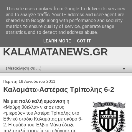
This site uses cookies from Google to deliver its services
kalamatanews.gr -
and to analyze traffic. Your IP address and user-agent are
shared with Google along with performance and security
ΜΕΣΣΗΝΙΑΚΑ ΝΕΑ
metrics to ensure quality of service, generate usage
statistics, and to detect and address abuse.
ONLINE-
LEARN MORE
GOT IT
KALAMATANEWS.GR
▼
Πέμπτη 18 Αυγούστου 2011
Καλαμάτα-Αστέρας Τρίπολης 6-2
Με μια πολύ καλή εμφάνιση
η
«Μαύρη θύελλα» νίκησε τους
«μικρούς» του Αστέρα Τρίπολης στο
Εθνικό στάδιο Καλαμάτας με σκόρο 6-
2. Η ομάδα του Έλβιο Μάνα έδειξε
πολύ καλά στοιχεία και οδήγησε σε