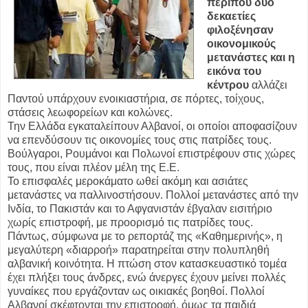
περίπου δύο
δεκαετίες
φιλοξένησαν
οικονομικούς
μετανάστες και η
εικόνα του
κέντρου
αλλάζει
Παντού υπάρχουν ενοικιαστήρια, σε πόρτες, τοίχους,
στάσεις λεωφορείων και κολώνες.
Την Ελλάδα εγκαταλείπουν Αλβανοί, οι οποίοι αποφασίζουν
να επενδύσουν τις οικονομίες τους στις πατρίδες τους.
Βούλγαροι, Ρουμάνοι και Πολωνοί επιστρέφουν στις χώρες
τους, που είναι πλέον μέλη της Ε.Ε.
Το επισφαλές μεροκάματο ωθεί ακόμη και ασιάτες
μετανάστες να παλλινοστήσουν. Πολλοί μετανάστες από την
Ινδία, το Πακιστάν και το Αφγανιστάν έβγαλαν εισιτήριο
χωρίς επιστροφή, με προορισμό τις πατρίδες τους.
Πάντως, σύμφωνα με το ρεπορτάζ της «Καθημερινής», η
μεγαλύτερη «διαρροή» παρατηρείται στην πολυπληθή
αλβανική κοινότητα. Η πτώση στον κατασκευαστικό τομέα
έχει πλήξει τους άνδρες, ενώ άνεργες έχουν μείνει πολλές
γυναίκες που εργάζονταν ως οικιακές βοηθοί. Πολλοί
Αλβανοί σκέφτονται την επιστροφή, όμως τα παιδιά