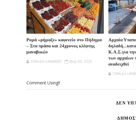
Ρομά «ρήμαξε» καφενείο στο Πήδημα
Αρχαία Υπαπ
– Στα πράσα και 24χρονος κλέφτης
δηλαδή...κατ
μαναβικών
Κ.Α.Σ.για τη
των αρχαίων 
OMAΔΑ UNWIRED
May 04, 2025
αναδειχθεί
OMAΔΑ UNW
Comment Using!!
ΔΕΝ ΥΠ
ΔΗΜΟΣ