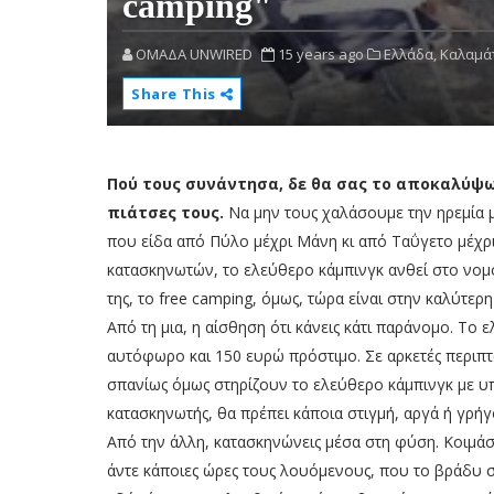
camping"
OMAΔΑ UNWIRED
15 years ago
Ελλάδα,
Καλαμά
Share This
Πού τους συνάντησα, δε θα σας το αποκαλύψω
πιάτσες τους.
Να μην τους χαλάσουμε την ηρεμία μ
που είδα από Πύλο μέχρι Μάνη κι από Ταΰγετο μέχρι
κατασκηνωτών, το ελεύθερο κάμπινγκ ανθεί στο νομό
της, το free camping, όμως, τώρα είναι στην καλύτερ
Από τη μια, η αίσθηση ότι κάνεις κάτι παράνομο. Το
αυτόφωρο και 150 ευρώ πρόστιμο. Σε αρκετές περιπτώ
σπανίως όμως στηρίζουν το ελεύθερο κάμπινγκ με υπ
κατασκηνωτής, θα πρέπει κάποια στιγμή, αργά ή γρήγ
Από την άλλη, κατασκηνώνεις μέσα στη φύση. Κοιμάσα
άντε κάποιες ώρες τους λουόμενους, που το βράδυ σ