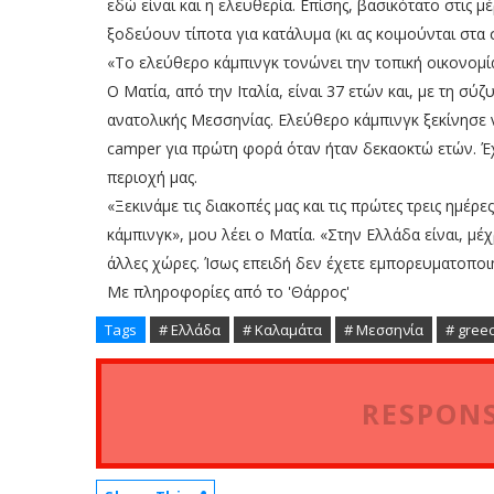
εδώ είναι και η ελευθερία. Επίσης, βασικότατο στις μ
ξοδεύουν τίποτα για κατάλυμα (κι ας κοιμούνται στα 
«Το ελεύθερο κάμπινγκ τονώνει την τοπική οικονομί
Ο Ματία, από την Ιταλία, είναι 37 ετών και, με τη σύζ
ανατολικής Μεσσηνίας. Ελεύθερο κάμπινγκ ξεκίνησε 
camper για πρώτη φορά όταν ήταν δεκαοκτώ ετών. Έχ
περιοχή μας.
«Ξεκινάμε τις διακοπές μας και τις πρώτες τρεις ημέ
κάμπινγκ», μου λέει ο Ματία. «Στην Ελλάδα είναι, μέχ
άλλες χώρες. Ίσως επειδή δεν έχετε εμπορευματοποιή
Με πληροφορίες από το 'Θάρρος'
Tags
# Ελλάδα
# Καλαμάτα
# Μεσσηνία
# gree
RESPONS