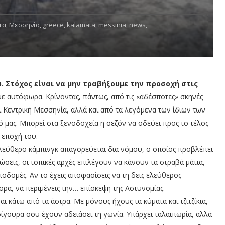
τα,
Μεσσηνία,
greece,
kalamata,
messinia,
news,
. Στόχος είναι να μην τραβήξουμε την προσοχή στις
ε αυτόφωρα. Κρίνοντας, πάντως, από τις «αδέσποτες» σκηνές
 Κεντρική Μεσσηνία, αλλά και από τα λεγόμενα των ίδιων των
 μας. Μπορεί στα ξενοδοχεία η σεζόν να οδεύει προς το τέλος
η εποχή του.
 ελεύθερο κάμπινγκ απαγορεύεται δια νόμου, ο οποίος προβλέπει
σεις, οι τοπικές αρχές επιλέγουν να κάνουν τα στραβά μάτια,
οδομές. Αν το έχεις αποφασίσεις να τη δεις ελεύθερος
ορα, να περιμένεις την… επίσκεψη της Αστυνομίας.
ι κάτω από τα άστρα. Με μόνους ήχους τα κύματα και τζιτζίκια,
ίγουρα σου έχουν αδειάσει τη γωνία. Υπάρχει ταλαιπωρία, αλλά