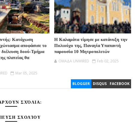
αντής: Κατάχωση
Η Καλαμάτα τίμησε με κατάνυξη την
αχώνιασμα αποφάσισε το
Πολιούχο της, Παναγία Υπαπαντή
ν διέλευση δοού-Τμήμα
παρουσία 10 Μητροπολιτών
της πλατείας θα
OMAΔΑ UNWIRED
Feb 02, 2025
IRED
Mar 05, 2025
BLOGGER
DISQUS
FACEBOOK
ΆΡΧΟΥΝ ΣΧΌΛΙΑ:
ΊΕΥΣΗ ΣΧΟΛΊΟΥ