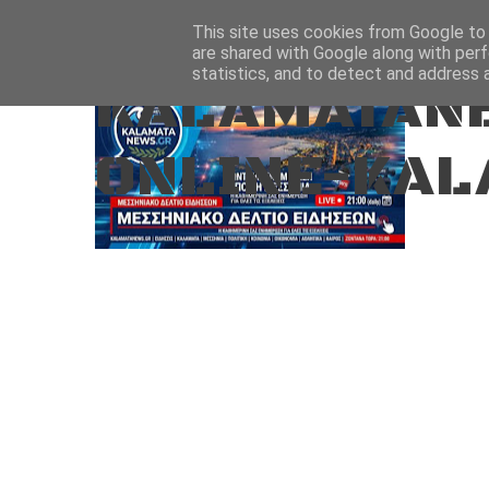
Aug 6, 2026
ΑΡΧΙΚΗ
ΚΑΛΑΜΑΤΑ-ΜΕΣΣΗΝΙΑ
This site uses cookies from Google to d
are shared with Google along with perf
statistics, and to detect and address 
KALAMATANE
ONLINE-KAL