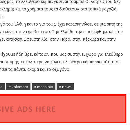
έρες μας, το ελεύθερο κάμπινγκ είναι τσάμπα! Οι λάτρεις του δεν
σκληρά) και τα χρήματά τους τα διαθέτουν στα τοπικά μαγαζιά.
α»
υγό του Ελένη και το γιο τους, έχει κατασκηνώσει σε μια ακτή της
να κάνει στην εφηβεία του. Την Ελλάδα την επισκέφθηκε ως free
ει κατασκηνώσει στη Χίο, στην Πάρο, στην Κέρκυρα και στην
ρες έχουμε ήδη βρει κάποιον που μας συστήνει χώρο για ελεύθερο
ρι στιγμής, ευκολότερα να κάνεις ελεύθερο κάμπινγκ απ’ ό,τι σε
σει τα πάντα, ακόμα και το οξυγόνο.
ce
# kalamata
# messinia
# news
IVE ADS HERE