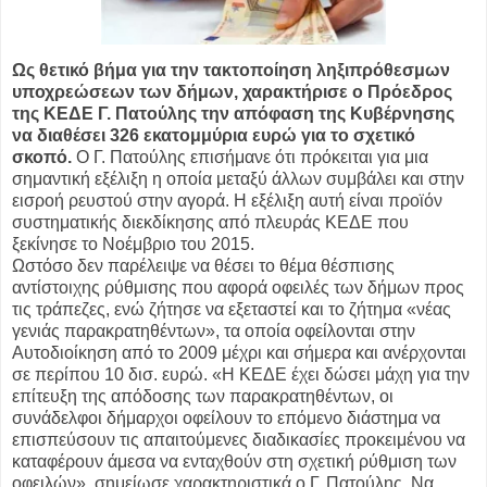
Ως θετικό βήμα για την τακτοποίηση ληξιπρόθεσμων
υποχρεώσεων των δήμων, χαρακτήρισε ο Πρόεδρος
της ΚΕΔΕ Γ. Πατούλης την απόφαση της Κυβέρνησης
να διαθέσει 326 εκατομμύρια ευρώ για το σχετικό
σκοπό.
Ο Γ. Πατούλης επισήμανε ότι πρόκειται για μια
σημαντική εξέλιξη η οποία μεταξύ άλλων συμβάλει και στην
εισροή ρευστού στην αγορά. Η εξέλιξη αυτή είναι προϊόν
συστηματικής διεκδίκησης από πλευράς ΚΕΔΕ που
ξεκίνησε το Νοέμβριο του 2015.
Ωστόσο δεν παρέλειψε να θέσει το θέμα θέσπισης
αντίστοιχης ρύθμισης που αφορά οφειλές των δήμων προς
τις τράπεζες, ενώ ζήτησε να εξεταστεί και το ζήτημα «νέας
γενιάς παρακρατηθέντων», τα οποία οφείλονται στην
Αυτοδιοίκηση από το 2009 μέχρι και σήμερα και ανέρχονται
σε περίπου 10 δισ. ευρώ. «Η ΚΕΔΕ έχει δώσει μάχη για την
επίτευξη της απόδοσης των παρακρατηθέντων, οι
συνάδελφοι δήμαρχοι οφείλουν το επόμενο διάστημα να
επισπεύσουν τις απαιτούμενες διαδικασίες προκειμένου να
καταφέρουν άμεσα να ενταχθούν στη σχετική ρύθμιση των
οφειλών», σημείωσε χαρακτηριστικά ο Γ. Πατούλης. Να