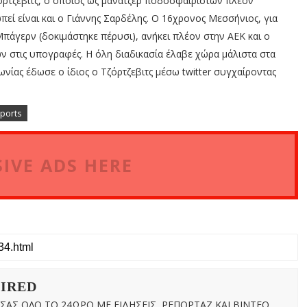
όρτζεβιτς, ο οποίος ως μάνατζερ ποδοσφαιριστών πλέον
πεί είναι και ο Γιάννης Σαρδέλης. O 16χρονος Μεσσήνιος, για
Μπάγερν (δοκιμάστηκε πέρυσι), ανήκει πλέον στην ΑΕΚ και ο
ν στις υπογραφές. Η όλη διαδικασία έλαβε χώρα μάλιστα στα
νίας έδωσε ο ίδιος ο Τζόρτζεβιτς μέσω twitter συγχαίροντας
sports
IVE ADS HERE
WIRED
ΑΣ ΟΛΟ ΤΟ 24ΩΡΟ ΜΕ ΕΙΔΗΣΕΙΣ, ΡΕΠΟΡΤΑΖ ΚΑΙ ΒΙΝΤΕΟ.