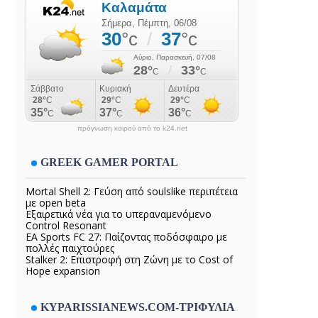
πρόγνωση καιρού από το k24.net
GREEK GAMER PORTAL
Mortal Shell 2: Γεύση από soulslike περιπέτεια
με open beta
Εξαιρετικά νέα για το υπεραναμενόμενο
Control Resonant
EA Sports FC 27: Παίζοντας ποδόσφαιρο με
πολλές παιχτούρες
Stalker 2: Επιστροφή στη Ζώνη με το Cost of
Hope expansion
KYPARISSIANEWS.COM-ΤΡΙΦΥΛΙΑ