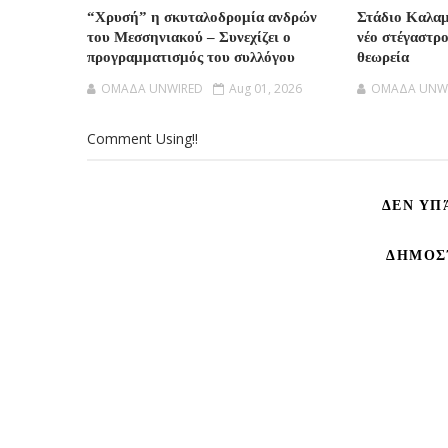
“Χρυσή” η σκυταλοδρομία ανδρών
Στάδιο Καλα
του Μεσσηνιακού – Συνεχίζει ο
νέο στέγαστρ
προγραμματισμός του συλλόγου
θεωρεία
OMAΔΑ UNWIRED
Aug 01, 2026
OMAΔΑ UNW
Comment Using!!
ΔΕΝ ΥΠ
ΔΗΜΟΣ