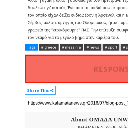
Άλλο η αγάπη, άλλο η δουλειά για τον Πρέντραγκ Τζ
δουλεύει γι' αυτούς. Ένα από τα παιδιά που εκπροσω
τον οποίο είχαν δείξει ενδιαφέρον η Άρσεναλ και η 
Σέρβος, άλλοτε αρχηγός του Ολυμπιακού, ήταν παρώ
γραφεία της "κτρινόμαυρης" ΠΑΕ. Την επίτευξη συμφω
τον νεαρό για το μεγάλο βήμα στην καριέρα του.
Tags
# greece
# messinia
# news
# sport
# 
RESPONS
Share This
About OMAΔΑ UN
ΤΟ KALAMATA NEWS ΚΟΝΤΆ Σ