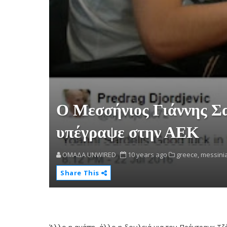
Ο Μεσσήνιος Γιάννης Σα
υπέγραψε στην ΑΕΚ
OMAΔΑ UNWIRED
10 years ago
greece,
messinia
Share This