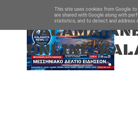
Aug 6, 2026
ΑΡΧΙΚΗ
ΚΑΛΑΜΑΤΑ-ΜΕΣΣΗΝΙΑ
This site uses cookies from Google to d
are shared with Google along with perf
statistics, and to detect and address 
KALAMATANE
ONLINE-KAL