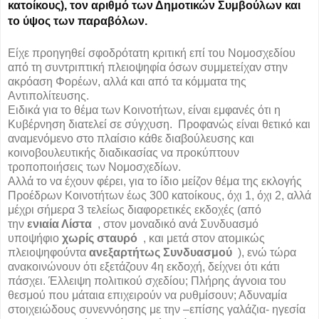
κατοίκους), τον αριθμό των Δημοτικών Συμβούλων και
το ύψος των παραβόλων.
Είχε προηγηθεί σφοδρότατη κριτική επί του Νομοσχεδίου
από τη συντριπτική πλειοψηφία όσων συμμετείχαν στην
ακρόαση Φορέων, αλλά και από τα κόμματα της
Αντιπολίτευσης.
Ειδικά για το θέμα των Κοινοτήτων, είναι εμφανές ότι η
Κυβέρνηση διατελεί σε σύγχυση. Προφανώς είναι θετικό και
αναμενόμενο στο πλαίσιο κάθε διαβούλευσης και
κοινοβουλευτικής διαδικασίας να προκύπτουν
τροποποιήσεις των Νομοσχεδίων.
Αλλά το να έχουν φέρει, για το ίδιο μείζον θέμα της εκλογής
Προέδρων Κοινοτήτων έως 300 κατοίκους, όχι 1, όχι 2, αλλά
μέχρι σήμερα 3 τελείως διαφορετικές εκδοχές (από
την
ενιαία Λίστα
, στον μοναδικό ανά Συνδυασμό
υποψήφιο
χωρίς σταυρό
, και μετά στον ατομικώς
πλειοψηφούντα
ανεξαρτήτως Συνδυασμού
), ενώ τώρα
ανακοινώνουν ότι εξετάζουν 4η εκδοχή, δείχνει ότι κάτι
πάσχει. Έλλειψη πολιτικού σχεδίου; Πλήρης άγνοια του
θεσμού που μάταια επιχειρούν να ρυθμίσουν; Αδυναμία
στοιχειώδους συνεννόησης με την –επίσης γαλάζια- ηγεσία