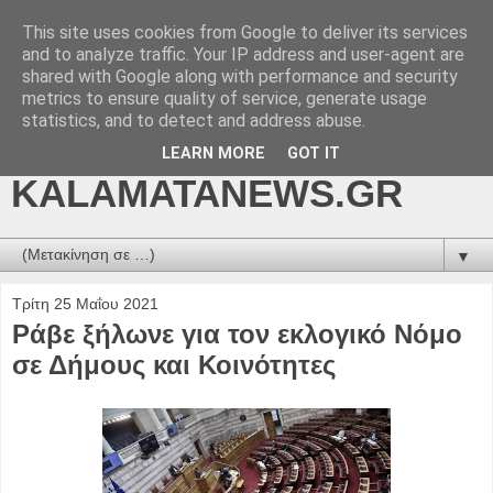
This site uses cookies from Google to deliver its services
kalamatanews.gr -
and to analyze traffic. Your IP address and user-agent are
shared with Google along with performance and security
ΜΕΣΣΗΝΙΑΚΑ ΝΕΑ
metrics to ensure quality of service, generate usage
statistics, and to detect and address abuse.
ONLINE-
LEARN MORE
GOT IT
KALAMATANEWS.GR
▼
Τρίτη 25 Μαΐου 2021
Ράβε ξήλωνε για τον εκλογικό Νόμο
σε Δήμους και Κοινότητες