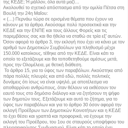
της ΚΕΔΕ; Ή μάλλον, όλα αυτά μαζί…
Ακολουθεί το σχετικό απόσπασμα από την ομιλία Πέτσα στη
Βουλή την 24η Μαΐου:
« (…) Περνάω τώρα σε ορισμένα θέματα που έχουν να
κάνουν με τα άρθρα. Ακούσαμε πολύ προσεκτικά και την
ΚΕΔΕ και την ΕΝΠΕ και τους άλλους Φορείς και τις
παρεμβάσεις σας και θα ήθελα να σταθώ σε τρία εξ’ αυτών.
Όσον αφορά το άρθρο 3, την εκλογή που έχει να κάνει με τον
αριθμό των Δημοτικών Συμβούλων για πληθυσμό μέχρι
150.000 κατοίκους, τέθηκε από την ΚΕΔΕ. Είναι κάτι το
οποίο το εξετάζουμε και θα τοποθετηθούμε αμέσως μετά,
προς την Ολομέλεια, με θετική διάθεση.
Το άρθρο 15, για το ύψος των παραβόλων. Ακούστηκε από
πάρα πολλές πλευρές και από εδώ, πολλές πολιτικές
δυνάμεις ότι ίσως να είναι υψηλό, με αποτέλεσμα να
αποθαρρύνει ανθρώπους, όταν θέλουν να εκθέσουν τον
εαυτό τους στο δημόσιο διάλογο και να ζητήσουν τη ψήφο
των δημοτών τους. Εξετάζουμε και αυτό το ζήτημα, για το
ύψος των παραβόλων και για το άρθρο 30 όσον αφορά την
εκλογή Προέδρων των Δημοτικών Κοινοτήτων και η ΚΕΔΕ
το έχει θέσει και γραπτά και προφορικά, να έχουμε την
εκλογή του Προέδρου, του 1ου σε σταυρούς υποψήφιου του
πλειοψηφούντος Συνδυασμού. Είναι κάτι το οποίο έχει