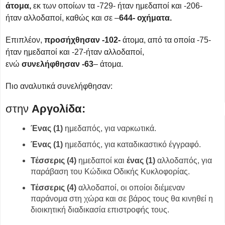
άτομα,
εκ των οποίων τα -729- ήταν ημεδαποί και -206-
ήταν αλλοδαποί, καθώς και σε –
644-
οχήματα.
Επιπλέον,
προσήχθησαν -102-
άτομα, από τα οποία -75-
ήταν ημεδαποί και -27-ήταν αλλοδαποί,
ενώ
συνελήφθησαν -63
– άτομα.
Πιο αναλυτικά συνελήφθησαν:
στην
Αργολίδα:
Ένας (1)
ημεδαπός, για ναρκωτικά.
Ένας (1)
ημεδαπός, για καταδικαστικό έγγραφό.
Τέσσερις (4)
ημεδαποί και
ένας (1)
αλλοδαπός, για
παράβαση του Κώδικα Οδικής Κυκλοφορίας.
Τέσσερις (4)
αλλοδαποί,
οι οποίοι διέμεναν
παράνομα στη χώρα και σε βάρος τους θα κινηθεί η
διοικητική διαδικασία επιστροφής τους.