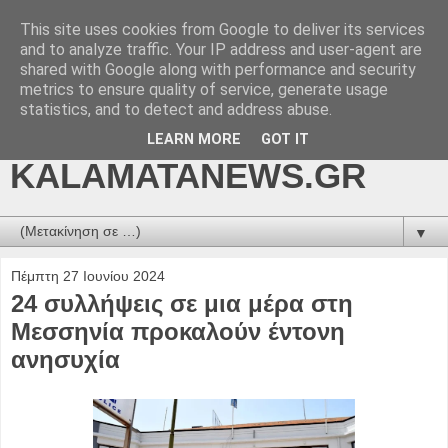
This site uses cookies from Google to deliver its services
kalamatanews.gr -
and to analyze traffic. Your IP address and user-agent are
shared with Google along with performance and security
ΜΕΣΣΗΝΙΑΚΑ ΝΕΑ
metrics to ensure quality of service, generate usage
statistics, and to detect and address abuse.
ONLINE-
LEARN MORE
GOT IT
KALAMATANEWS.GR
▼
Πέμπτη 27 Ιουνίου 2024
24 συλλήψεις σε μια μέρα στη
Μεσσηνία προκαλούν έντονη
ανησυχία