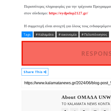
Περισσότερες πληροφορίες για την τρέχουσα Προγραμματ
στον σύνδεσμο:
https://eydpelop2127.gr/
Η συμμετοχή είναι ανοιχτή για όλους τους ενδιαφερόμεν
Tags
# Καλαμάτα
# οικονομία
# Πελοπόννησος
RESPONS
Share This
About OMAΔΑ UN
ΤΟ KALAMATA NEWS ΚΟΝΤΆ Σ