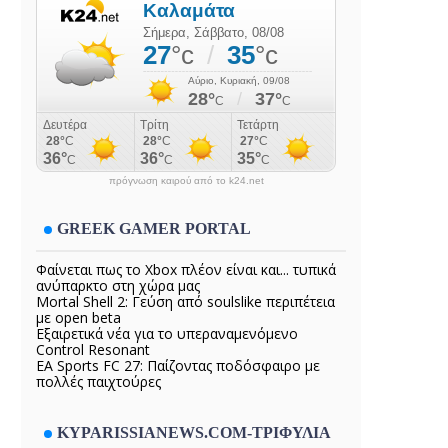
πρόγνωση καιρού από το k24.net
GREEK GAMER PORTAL
Φαίνεται πως το Xbox πλέον είναι και... τυπικά
ανύπαρκτο στη χώρα μας
Mortal Shell 2: Γεύση από soulslike περιπέτεια
με open beta
Εξαιρετικά νέα για το υπεραναμενόμενο
Control Resonant
EA Sports FC 27: Παίζοντας ποδόσφαιρο με
πολλές παιχτούρες
KYPARISSIANEWS.COM-ΤΡΙΦΥΛΙΑ