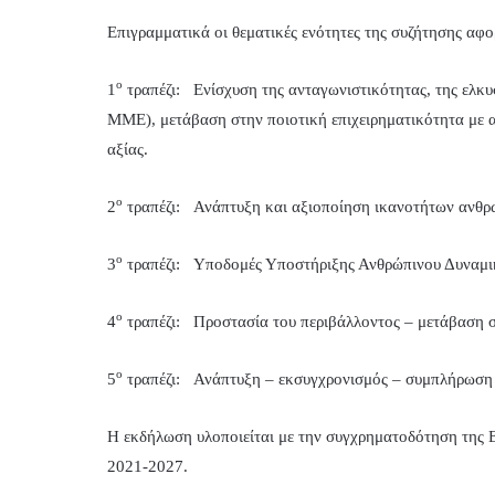
Επιγραμματικά οι θεματικές ενότητες της συζήτησης αφο
ο
1
τραπέζι: Ενίσχυση της ανταγωνιστικότητας, της ελκυσ
ΜΜΕ), μετάβαση στην ποιοτική επιχειρηματικότητα με α
αξίας.
ο
2
τραπέζι: Ανάπτυξη και αξιοποίηση ικανοτήτων ανθρ
ο
3
τραπέζι: Υποδομές Υποστήριξης Ανθρώπινου Δυναμι
ο
4
τραπέζι: Προστασία του περιβάλλοντος – μετάβαση σε
ο
5
τραπέζι: Ανάπτυξη – εκσυγχρονισμός – συμπλήρωση 
Η εκδήλωση υλοποιείται με την συγχρηματοδότηση της
2021-2027.