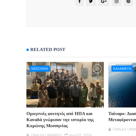
RELATED POST
ΜΕΣΣΗΝΊΑ
ΚΑΛΑΜΆΤΑ
Ομογενείς φοιτητές από ΗΠΑ και
Ταίναρο: Δια
Καναδά γνώρισαν την ιστορία της
Μεταφέροντα
Κορώνης Μεσσηνίας
OMAΔΑ UNW
OMAΔΑ UNWIRED
Aug 07, 2026