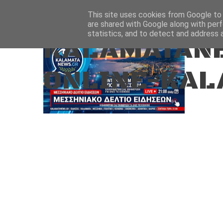
Aug 7, 2026
ΑΡΧΙΚΗ
ΚΑΛΑΜΑΤΑ-ΜΕΣΣΗΝΙΑ
This site uses cookies from Google to d
are shared with Google along with perf
statistics, and to detect and address 
KALAMATANE
ONLINE-KAL