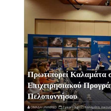
Πρωτιπορεί Καλαμάτα σ
Επιχειρησιακού Προγρά
Πελοποννήσου
OMAΔΑ UNWIRED
2 years ago
Καλαμάτα,
οικονο