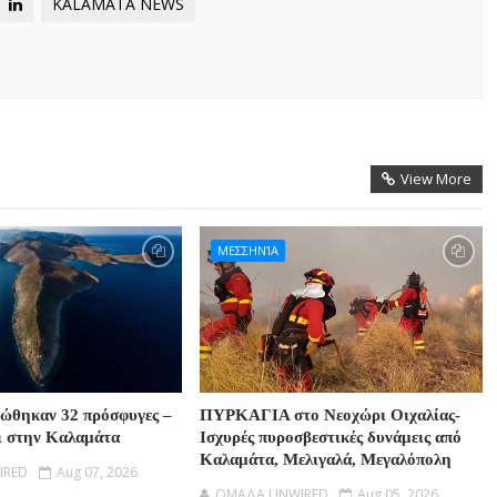
KALAMATA NEWS
View More
ΜΕΣΣΗΝΊΑ
σώθηκαν 32 πρόσφυγες –
ΠΥΡΚΑΓΙΑ στο Νεοχώρι Οιχαλίας-
ι στην Καλαμάτα
Ισχυρές πυροσβεστικές δυνάμεις από
Καλαμάτα, Μελιγαλά, Μεγαλόπολη
IRED
Aug 07, 2026
OMAΔΑ UNWIRED
Aug 05, 2026