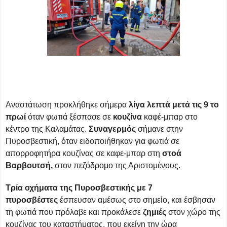
Αναστάτωση προκλήθηκε σήμερα
λίγα λεπτά μετά τις 9 το
πρωί
όταν φωτιά ξέσπασε σε
κουζίνα
καφέ-μπαρ στο
κέντρο της Καλαμάτας.
Συναγερμός
σήμανε στην
Πυροσβεστική, όταν ειδοποιήθηκαν για φωτιά σε
απορροφητήρα κουζίνας σε καφε-μπαρ στη
στοά
Βαρβουτσή,
στον πεζόδρομο της Αριστομένους.
Τρία οχήματα της Πυροσβεστικής με 7
πυροσβέστες
έσπευσαν αμέσως στο σημείο, και έσβησαν
τη φωτιά που πρόλαβε και προκάλεσε
ζημιές
στον χώρο της
κουζίνας του καταστήματος, που εκείνη την ώρα