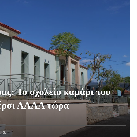
ας: Το σχολείο καμάρι του
πέρσι ΑΛΛΑ τώρα
ία,