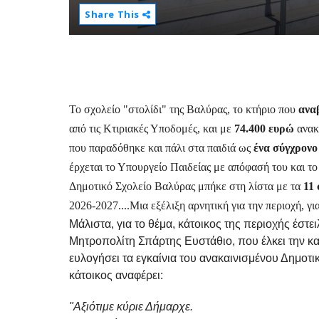
Share This
Το σχολείο "στολίδι" της Βαλύρας, το κτήριο που
αναβ
από τις Κτιριακές Υποδομές, και με
74.400 ευρώ
ανακα
που παραδόθηκε και πάλι στα παιδιά ως
ένα σύγχρονο
έρχεται το Υπουργείο Παιδείας με απόφασή του και το 
Δημοτικό Σχολείο Βαλύρας μπήκε στη λίστα με τα
11
2026-2027....Μια εξέλιξη αρνητική για την περιοχή, για
Μάλιστα, για το θέμα, κάτοικος της περιοχής έστ
Μητροπολίτη Σπάρτης Ευστάθιο, που έλκει την κα
ευλογήσει τα εγκαίνια του ανακαινισμένου Δημοτ
κάτοικος αναφέρει:
"Αξιότιμε κύριε Δήμαρχε.