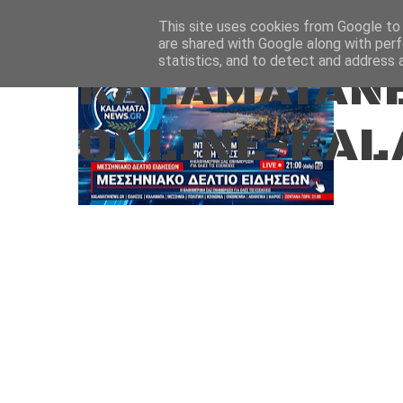
Aug 8, 2026
ΑΡΧΙΚΗ
ΚΑΛΑΜΑΤΑ-ΜΕΣΣΗΝΙΑ
This site uses cookies from Google to d
are shared with Google along with perf
statistics, and to detect and address 
KALAMATANE
ONLINE-KAL