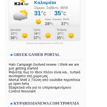
πρόγνωση καιρού από το k24.net
GREEK GAMER PORTAL
Halo Campaign Evolved review- I think we are
just getting started
Φαίνεται πως το Xbox πλέον είναι και... τυπικά
ανύπαρκτο στη χώρα μας
Mortal Shell 2: Γεύση από soulslike περιπέτεια
με open beta
Εξαιρετικά νέα για το υπεραναμενόμενο
Control Resonant
KYPARISSIANEWS.COM-ΤΡΙΦΥΛΙΑ