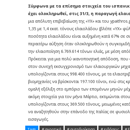
Σύμφωνα με τα επίσημα στοιχεία του ισπανικ
έχει ολοκληρωθεί, στις 31/3, η παραγωγή ελαι
μια απόλυτη επιβεβαίωση της «ΥΧ» και του ypaithros
1,35 με 1,4 εκατ. τόνους ελαιολάδου (βλέπε «ΥΧ» φύλ
ποσότητα ελαιολάδου είναι αυξημένη κατά 67% σε σύ
περαιτέρω αύξηση όταν ολοκληρωθούν η συγκομιδή 
την ελαιοποίηση 6.769.614 τόνων ελιάς, με μέση απ
Πρόκειται για μια πολύ ικανοποιητική απόδοση, που 
στον συνεχή εκσυγχρονισμό των ελαιουργικών μηχα
υπολογίζονται στους 998.400 τόνους, με τα ελαιοτρι
βιομηχανίες να βρίσκονται 197.100 τόνοι, ενώ στις κ
ομαλή εξέλιξη στο εμπόριο των επομένων μηνών μέχρ
ακόμη στοιχεία για τον μήνα Μάρτιο, εκτιμώνται στο
υπολογίζονται στους 369.500 τόνους, μειωμένες κατά
να αναζητηθούν στην επάνοδο της Ιταλίας σε φυσιολο
εισαγωγές.
Tags
# αγροτικά
# αυτοδιοίκηση
# ειδήσεις
# 