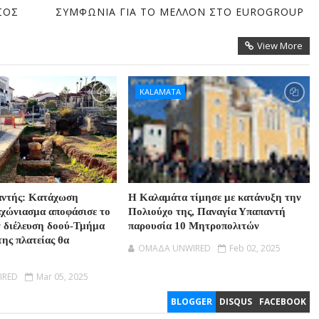
ΣΟΣ
ΣΥΜΦΩΝΙΑ ΓΙΑ ΤΟ ΜΕΛΛΟΝ ΣΤΟ EUROGROUP
View More
KALAMATA
αντής: Κατάχωση
Η Καλαμάτα τίμησε με κατάνυξη την
αχώνιασμα αποφάσισε το
Πολιούχο της, Παναγία Υπαπαντή
ν διέλευση δοού-Τμήμα
παρουσία 10 Μητροπολιτών
της πλατείας θα
OMAΔΑ UNWIRED
Feb 02, 2025
IRED
Mar 05, 2025
BLOGGER
DISQUS
FACEBOOK