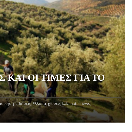
 ΚΑΙ ΟΙ ΤΙΜΕΣ ΓΙΑ ΤΟ
ιοίκηση,
ειδήσεις,
Ελλάδα,
greece,
kalamata,
news,