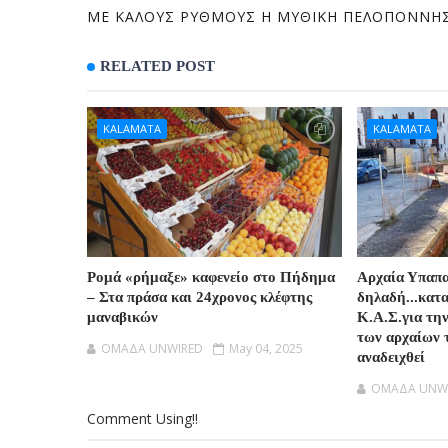
ΜΕ ΚΑΛΟΥΣ ΡΥΘΜΟΥΣ Η ΜΥΘΙΚΗ ΠΕΛΟΠΟΝΝΗ
RELATED POST
KALAMATA
KALAMATA
Ρομά «ρήμαξε» καφενείο στο Πήδημα
Αρχαία Υπαπ
– Στα πράσα και 24χρονος κλέφτης
δηλαδή...κατ
μαναβικών
Κ.Α.Σ.για τη
των αρχαίων 
OMAΔΑ UNWIRED
May 04, 2025
αναδειχθεί
OMAΔΑ UNW
Comment Using!!