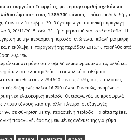
ού υπουργείου Γεωργίας, με τη συγκομιδή σχεδόν να
ολάδου έφτασε τους 1.389.300 τόνους
. Πρόκειται δηλαδή για
.gr, όταν τον Νοέμβριο 2015 έγραφαν για ισπανική παραγωγή
λο 3, 20/11/2015, σελ. 28, Κρίσιμη καμπή για το ελαιόλαδο). Η
γκριση με την περασμένη περίοδο, ενώ είναι πιθανή μια μικρή
και η έκθλιψη. Η παραγωγή της περιόδου 2015/16 προήλθε από
όδοση 20,51%.
οφείλεται όχι μόνο στην υψηλή ελαιοπεριεκτικότητα, αλλά και
νημάτων στα ελαιοτριβεία. Τα συνολικά αποθέματα
βεία να αποθηκεύουν 784.600 τόνους (-4%), στις υπόλοιπες
ρατικές δεξαμενές άλλοι 16.700 τόνοι. Συνεπώς, αναμένεται
ι τη νέα ελαιοκομική περίοδο. Οι εισαγωγές, με προσωρινά
υς 77.300 τόνους. Από την άλλη πλευρά, οι εξαγωγές
 19% σε σύγκριση με την περασμένη περίοδο. Τα αίτια πρέπει
γική παραγωγή, άρα τις μειωμένες ανάγκες της για χύμα
Ελλάδα
# greece
# kalamata
# news