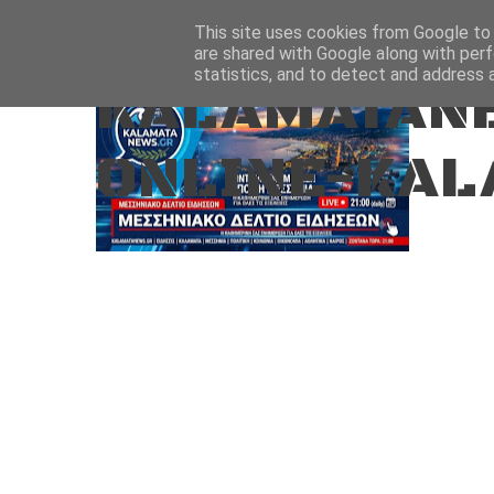
Aug 7, 2026
ΑΡΧΙΚΗ
ΚΑΛΑΜΑΤΑ-ΜΕΣΣΗΝΙΑ
This site uses cookies from Google to d
are shared with Google along with perf
statistics, and to detect and address 
KALAMATANE
ONLINE-KAL