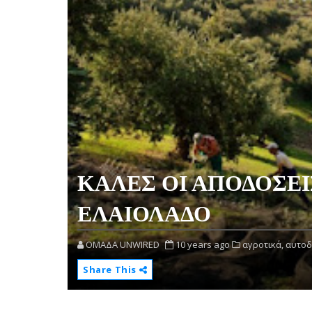
ΚΑΛΕΣ ΟΙ ΑΠΟΔΟΣΕΙΣ
ΕΛΑΙΟΛΑΔΟ
OMAΔΑ UNWIRED
10 years ago
αγροτικά,
αυτοδ
Share This