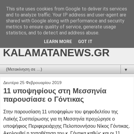
This site uses cookies from Google to deliver its services
kalamatanews.gr -
and to analyze traffic. Your IP address and user-agent are
shared with Google along with performance and security
ΜΕΣΣΗΝΙΑΚΑ ΝΕΑ
metrics to ensure quality of service, generate usage
statistics, and to detect and address abuse.
ONLINE-
LEARN MORE
GOT IT
KALAMATANEWS.GR
▼
Δευτέρα 25 Φεβρουαρίου 2019
11 υποψηφίους στη Μεσσηνία
παρουσίασε ο Γόντικας
Στην παρουσίαση 11 υποψηφίων του ψηφοδελτίου της
Λαϊκής Συσπείρωσης για τη Μεσσηνία προχώρησε ο
υποψήφιος Περιφερειάρχης Πελοποννήσου Νίκος Γόντικας.
Ακολουθεί η τοποθέτηση του κ. Γόντικα καθώς και οι 11