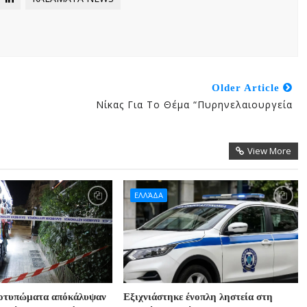
Older Article
Νίκας Για Το Θέμα “πυρηνελαιουργεία
View More
ΕΛΛΆΔΑ
ποτυπώματα απόκάλυψαν
Εξιχνιάστηκε ένοπλη ληστεία στη