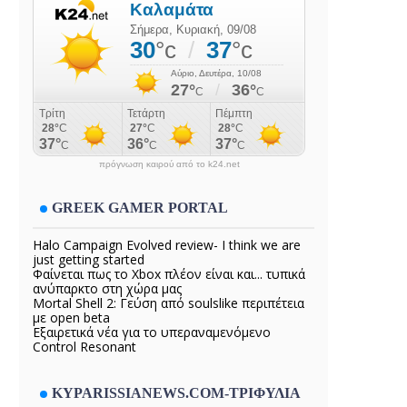
πρόγνωση καιρού από το k24.net
GREEK GAMER PORTAL
Halo Campaign Evolved review- I think we are
just getting started
Φαίνεται πως το Xbox πλέον είναι και... τυπικά
ανύπαρκτο στη χώρα μας
Mortal Shell 2: Γεύση από soulslike περιπέτεια
με open beta
Εξαιρετικά νέα για το υπεραναμενόμενο
Control Resonant
KYPARISSIANEWS.COM-ΤΡΙΦΥΛΙΑ