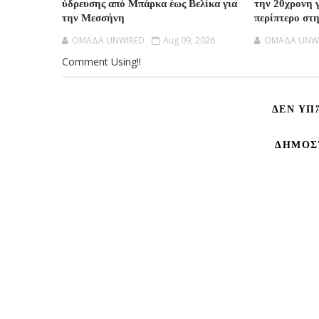
ύδρευσης από Μπάρκα έως Βελίκα για
την 20χρονη γ
την Μεσσήνη
περίπτερο στ
OMAΔΑ UNWIRED
Aug 09, 2026
OMAΔΑ UNW
Comment Using!!
ΔΕΝ ΥΠ
ΔΗΜΟΣ