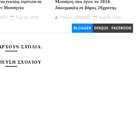
ια ένοπλη ληστεία σε
Μεσσήνη που έγινε το 2024-
ην Μεσσηνία
Δικογραφία σε βάρος 20χρονης
IRED
Aug 06, 2026
OMAΔΑ UNWIRED
Aug 04, 2026
BLOGGER
DISQUS
FACEBOOK
ΆΡΧΟΥΝ ΣΧΌΛΙΑ:
ΊΕΥΣΗ ΣΧΟΛΊΟΥ