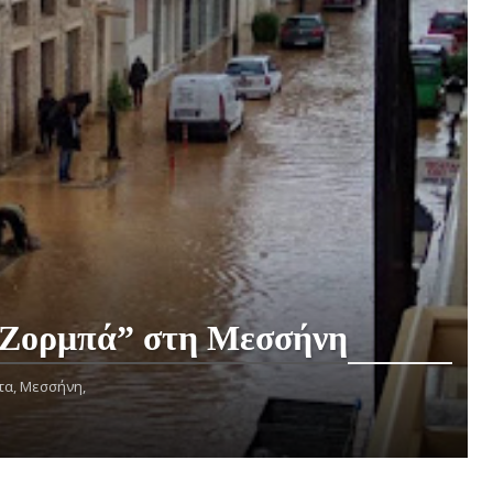
 “Ζορμπά” στη Μεσσήνη
τα,
Μεσσήνη,