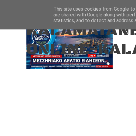
Aug 9, 2026
ΑΡΧΙΚΗ
ΚΑΛΑΜΑΤΑ-ΜΕΣΣΗΝΙΑ
This site uses cookies from Google to d
are shared with Google along with perf
statistics, and to detect and address 
KALAMATANE
ONLINE-KAL