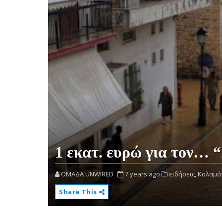
1 εκατ. ευρώ για τον…
OMAΔΑ UNWIRED
7 years ago
ειδήσεις,
Καλαμά
Share This