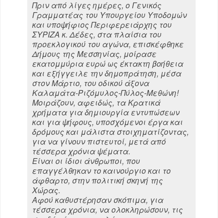
Πριν από λίγες ημέρες, ο Γενικός
Γραμματέας του Υπουργείου Υποδομών
και υποψήφιος Περιφερειάρχης του
ΣΥΡΙΖΑ κ. Δέδες, στα πλαίσια του
προεκλογικού του αγώνα, επισκέφθηκε
Δήμους της Μεσσηνίας, μοίρασε
εκατομμύρια ευρώ ως έκτακτη βοήθεια
και εξήγγειλε την δημοπράτηση, μέσα
στον Μάρτιο, του οδικού άξονα
Καλαμάτα-Ριζόμυλος-Πύλος-Μεθώνη!
Μοιράζουν, αφειδώς, τα Κρατικά
χρήματα για δημιουργία εντυπώσεων
και για ψήφους, υποσχόμενοι έργα και
δρόμους και μάλιστα στοιχηματίζοντας,
για να γίνουν πιστευτοί, μετά από
τέσσερα χρόνια ψέματα.
Είναι οι ίδιοι άνθρωποι, που
επαγγέλθηκαν το καινούργιο και το
άφθαρτο, στην πολιτική σκηνή της
Χώρας.
Αφού καθυστέρησαν σκόπιμα, για
τέσσερα χρόνια, να ολοκληρώσουν, τις