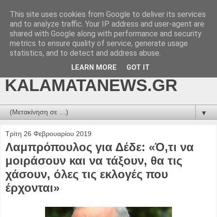
This site uses cookies from Google to deliver its services
kalamatanews.gr -
and to analyze traffic. Your IP address and user-agent are
shared with Google along with performance and security
ΜΕΣΣΗΝΙΑΚΑ ΝΕΑ
metrics to ensure quality of service, generate usage
statistics, and to detect and address abuse.
ONLINE-
LEARN MORE
GOT IT
KALAMATANEWS.GR
▼
Τρίτη 26 Φεβρουαρίου 2019
Λαμπρόπουλος για Δέδε: «Ό,τι να
μοιράσουν και να τάξουν, θα τις
χάσουν, όλες τις εκλογές που
έρχονται»