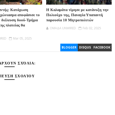
αντής: Κατάχωση
Η Καλαμάτα τίμησε με κατάνυξη την
αχώνιασμα αποφάσισε το
Πολιούχο της, Παναγία Υπαπαντή
ν διέλευση δοού-Τμήμα
παρουσία 10 Μητροπολιτών
της πλατείας θα
OMAΔΑ UNWIRED
Feb 02, 2025
IRED
Mar 05, 2025
BLOGGER
DISQUS
FACEBOOK
ΆΡΧΟΥΝ ΣΧΌΛΙΑ:
ΊΕΥΣΗ ΣΧΟΛΊΟΥ