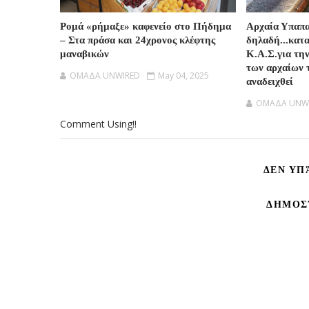
Ρομά «ρήμαξε» καφενείο στο Πήδημα
Αρχαία Υπαπ
– Στα πράσα και 24χρονος κλέφτης
δηλαδή...κατ
μαναβικών
Κ.Α.Σ.για τη
των αρχαίων 
OMAΔΑ UNWIRED
May 04, 2025
αναδειχθεί
OMAΔΑ UNW
Comment Using!!
ΔΕΝ ΥΠ
ΔΗΜΟΣ