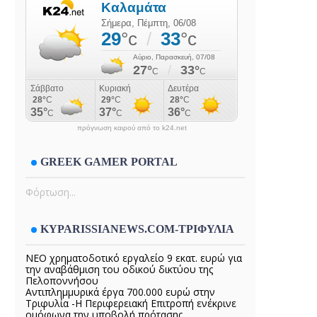
πρόγνωση καιρού από το k24.net
GREEK GAMER PORTAL
Φόρτωση...
KYPARISSIANEWS.COM-ΤΡΙΦΥΛΙΑ
ΝΕΟ χρηματοδοτικό εργαλείο 9 εκατ. ευρώ για
την αναβάθμιση του οδικού δικτύου της
Πελοποννήσου
Αντιπλημμυρικά έργα 700.000 ευρώ στην
Τριφυλία -Η Περιφερειακή Επιτροπή ενέκρινε
ομόφωνα την υποβολή πρότασης