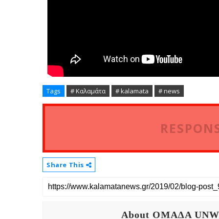
Tags
# Καλαμάτα
# kalamata
# news
RESPONS
Share This
About OMAΔΑ UN