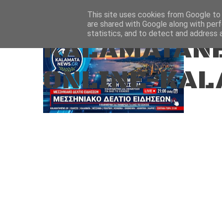
Aug 6, 2026
ΑΡΧΙΚΗ
ΚΑΛΑΜΑΤΑ-ΜΕΣΣΗΝΙΑ
This site uses cookies from Google to d
are shared with Google along with perf
statistics, and to detect and address 
KALAMATANE
ONLINE-KAL