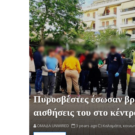
Πυροσβέστες έσωσαν βρέ
αισθήσεις του στο κέντ
OMAΔΑ UNWIRED
3 years ago
Καλαμάτα,
κοινων