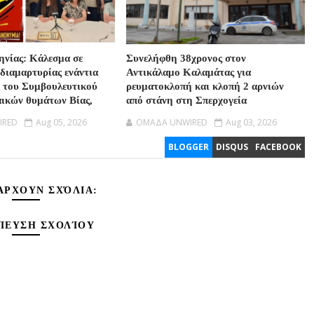
νίας: Κάλεσμα σε
Συνελήφθη 38χρονος στον
διαμαρτυρίας ενάντια
Αντικάλαμο Καλαμάτας για
 του Συμβουλευτικού
ρευματοκλοπή και κλοπή 2 αρνιών
ικών θυμάτων Βίας,
από στάνη στη Σπερχογεία
IRED
Aug 05, 2026
OMAΔΑ UNWIRED
Aug 03, 2026
BLOGGER
DISQUS
FACEBOOK
ΆΡΧΟΥΝ ΣΧΌΛΙΑ:
ΊΕΥΣΗ ΣΧΟΛΊΟΥ