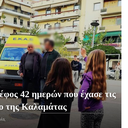
φος 42 ημερών που έχασε τις
ρο της Καλαμάτας
ία,