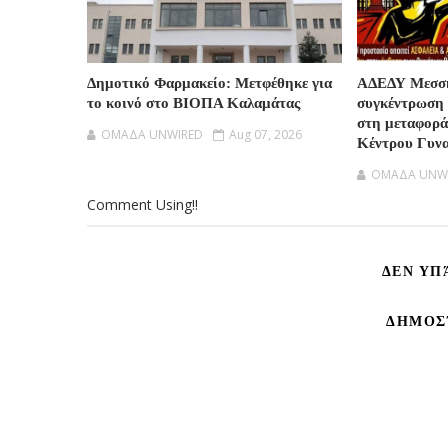
Δημοτικό Φαρμακείο: Μετφέθηκε για
ΑΔΕΔΥ Μεσση
το κοινό στο ΒΙΟΠΑ Καλαμάτας
συγκέντρωση 
στη μεταφορά
OMAΔΑ UNWIRED
Aug 07, 2026
Κέντρου Γυνα
OMAΔΑ UNW
Comment Using!!
ΔΕΝ ΥΠ
ΔΗΜΟΣ