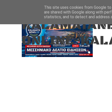
Aug 7, 2026
ΑΡΧΙΚΗ
ΚΑΛΑΜΑΤΑ-ΜΕΣΣΗΝΙΑ
This site uses cookies from Google to d
are shared with Google along with perf
statistics, and to detect and address 
KALAMATANE
ONLINE-KAL