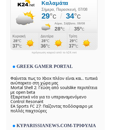
πρόγνωση καιρού από το k24.net
GREEK GAMER PORTAL
Φαίνεται πως το Xbox πλέον είναι και... τυπικά
ανύπαρκτο στη χώρα μας
Mortal Shell 2: Γεύση από soulslike περιπέτεια
με open beta
Εξαιρετικά νέα για το υπεραναμενόμενο
Control Resonant
EA Sports FC 27: Παίζοντας ποδόσφαιρο με
πολλές παιχτούρες
KYPARISSIANEWS.COM-ΤΡΙΦΥΛΙΑ