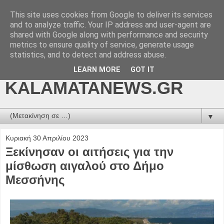
This site uses cookies from Google to deliver its services
kalamatanews.gr -
and to analyze traffic. Your IP address and user-agent are
shared with Google along with performance and security
ΜΕΣΣΗΝΙΑΚΑ ΝΕΑ
metrics to ensure quality of service, generate usage
statistics, and to detect and address abuse.
ONLINE-
LEARN MORE
GOT IT
KALAMATANEWS.GR
▼
Κυριακή 30 Απριλίου 2023
Ξεκίνησαν οι αιτήσεις για την
μίσθωση αιγαλού στο Δήμο
Μεσσήνης